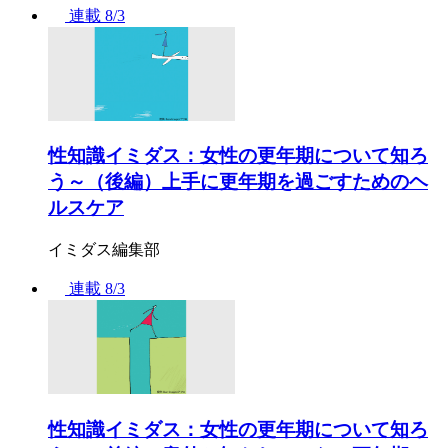
連載
8/3
性知識イミダス：女性の更年期について知ろ
う～（後編）上手に更年期を過ごすためのヘ
ルスケア
イミダス編集部
連載
8/3
性知識イミダス：女性の更年期について知ろ