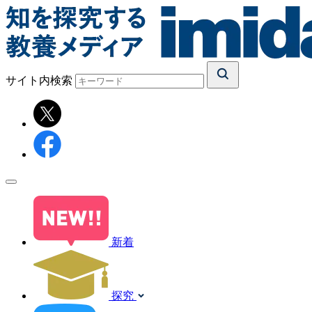
サイト内検索
新着
探究