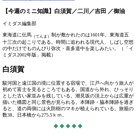
【今週のミニ知識】白須賀／二川／吉田 ／御油
イミダス編集部
東海道に伝馬
制が敷かれたのは1601年。東海道五
（てんま）
十三次の起こりである。時間に追われる現代人、しばし空想
の中だけでものんびり弥次・喜多道中を楽しみたい。（「イ
ミダス2002年版」掲載）
白須賀
駿河国と遠江国の境に位置する宿場で、江戸へ向かう旅人が
初めて富士を見るところでもある。国道から外れ、ひっそり
とした古い家並みを残している。潮見坂の頂上からは広重が
描いた構図と同じ景色が見られる。本陣跡・脇本陣跡を過ぎ
ると、道の両側には火防樹のマキが植えられている。旅籠の
数38。日本橋から275.5ｋｍ。
◆ ◆ ◆ ◆ ◆