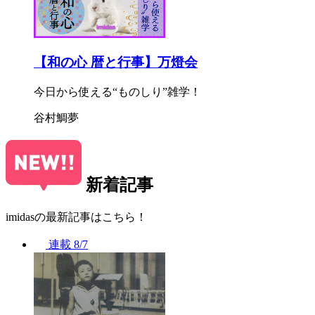
【和の心 暦と行事】万燈会
今日から使える“ものしり”雑学！
谷村鯛夢
新着記事
imidasの最新記事はこちら！
連載
8/7