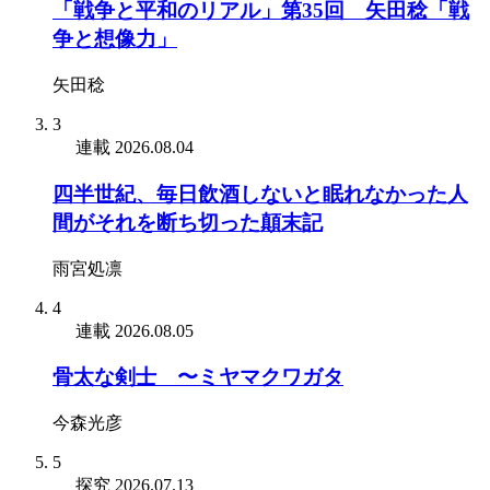
「戦争と平和のリアル」第35回 矢田稔「戦
争と想像力」
矢田稔
3
連載
2026.08.04
四半世紀、毎日飲酒しないと眠れなかった人
間がそれを断ち切った顛末記
雨宮処凛
4
連載
2026.08.05
骨太な剣士 〜ミヤマクワガタ
今森光彦
5
探究
2026.07.13