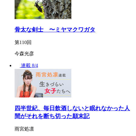
骨太な剣士 〜ミヤマクワガタ
第110回
今森光彦
連載
8/4
四半世紀、毎日飲酒しないと眠れなかった人
間がそれを断ち切った顛末記
雨宮処凛