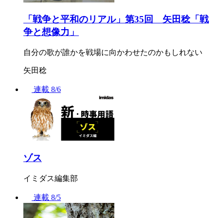
「戦争と平和のリアル」第35回 矢田稔「戦
争と想像力」
自分の歌が誰かを戦場に向かわせたのかもしれない
矢田稔
連載
8/6
ゾス
イミダス編集部
連載
8/5