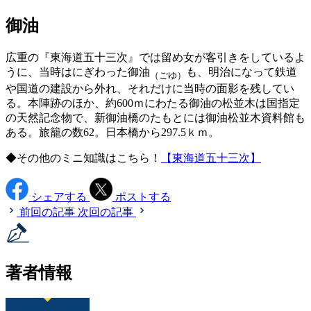
御油
広重の『東海道五十三次』では留め女が客引きをしているよ
うに、当時はにぎわった御油
も、明治になって鉄道
（ごゆ）
や国道の建設から外れ、それだけに当時の面影を残してい
る。本陣跡のほか、約600ｍにわたる御油の松並木は国指定
の天然記念物で、新御油橋のたもとには御油松並木資料館も
ある。旅籠の数62。日本橋から297.5ｋｍ。
◆その他のミニ知識はこちら！
【東海道五十三次】
シェアする
ポストする
前回の記事
次回の記事
著者情報