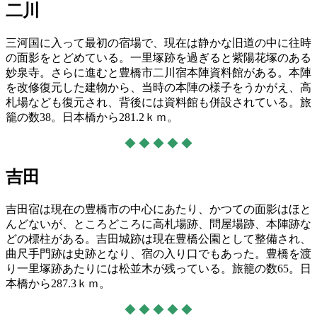
二川
三河国に入って最初の宿場で、現在は静かな旧道の中に往時
の面影をとどめている。一里塚跡を過ぎると紫陽花塚のある
妙泉寺。さらに進むと豊橋市二川宿本陣資料館がある。本陣
を改修復元した建物から、当時の本陣の様子をうかがえ、高
札場なども復元され、背後には資料館も併設されている。旅
籠の数38。日本橋から281.2ｋｍ。
◆ ◆ ◆ ◆ ◆
吉田
吉田宿は現在の豊橋市の中心にあたり、かつての面影はほと
んどないが、ところどころに高札場跡、問屋場跡、本陣跡な
どの標柱がある。吉田城跡は現在豊橋公園として整備され、
曲尺手門跡は史跡となり、宿の入り口でもあった。豊橋を渡
り一里塚跡あたりには松並木が残っている。旅籠の数65。日
本橋から287.3ｋｍ。
◆ ◆ ◆ ◆ ◆