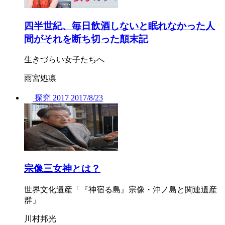
四半世紀、毎日飲酒しないと眠れなかった人
間がそれを断ち切った顛末記
生きづらい女子たちへ
雨宮処凛
探究
2017
2017/
8/23
宗像三女神とは？
世界文化遺産「『神宿る島』宗像・沖ノ島と関連遺産
群」
川村邦光