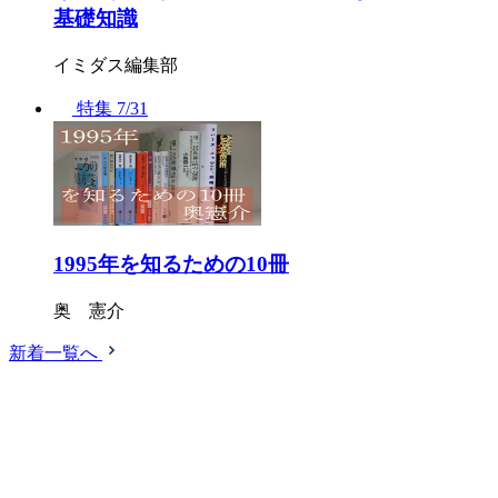
基礎知識
イミダス編集部
特集
7/31
1995年を知るための10冊
奥 憲介
新着一覧へ