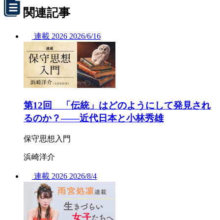
関連記事
連載
2026
2026/
6/16
第12回 「伝統」はどのようにして発見され
るのか？——近代日本と小林秀雄
保守思想入門
浜崎洋介
連載
2026
2026/
8/4