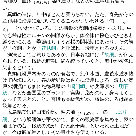
高知の「皿鉢
活け造り」などの郷土料理も名高
（さわち）
い。
真鯛の味は、年中ほとんど変わらない。ただ、春先からの
産卵期に沿岸に近づいてくるころが、いわゆる「旬
（しゅ
」といわれている。この時期の真鯛は栄養たっぷり。中
ん）
でも雄は性ホルモンの関係からか、体全体に桜色がひときわ
鮮やかになる。季節はちょうど桜の開花期にあたり、その鯛
が「桜鯛」とか「
花見鯛
」と呼ばれ、珍重されるゆえん。
漁法としては釣りもあるが、日本各地には「
鯛網
」が伝え
られている。桜鯛の時期、網を絞っていくと、海中が桜色に
染まるという。
真鯛は瀬戸内海のものが有名で、紀伊水道、豊後水道を抜
けて内海に入り、春の産卵期はさらに沿岸による。激しい瀬
戸の潮流にもまれた徳島県の「
鳴門鯛
」や兵庫県の「
明石
鯛
」などが全国区のブランド。実際、脂がのり、身もよくし
まって美味とのこと。普段も高級魚だが、桜鯛のころは超高
級魚となる。
広島県では福山市南部、鞆の浦
の「
しばり
（とものうら）
網
」という鯛網漁が華やかで、多くの観光客を集める。鞆の
浦はその昔、桜鯛の漁が「ひと網千両」といわれた土地だ
が、今は観光漁としてその勇壮さを伝えている。