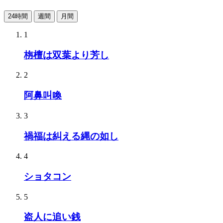
24時間
週間
月間
1
栴檀は双葉より芳し
2
阿鼻叫喚
3
禍福は糾える縄の如し
4
ショタコン
5
盗人に追い銭