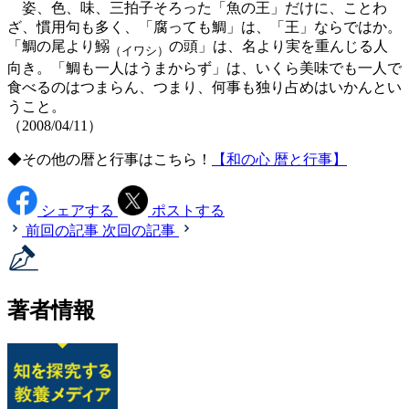
姿、色、味、三拍子そろった「魚の王」だけに、ことわ
ざ、慣用句も多く、「腐っても鯛」は、「王」ならではか。
「鯛の尾より鰯
の頭」は、名より実を重んじる人
（イワシ）
向き。「鯛も一人はうまからず」は、いくら美味でも一人で
食べるのはつまらん、つまり、何事も独り占めはいかんとい
うこと。
（2008/04/11）
◆その他の暦と行事はこちら！
【和の心 暦と行事】
シェアする
ポストする
前回の記事
次回の記事
著者情報