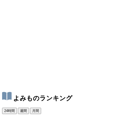
よみものランキング
24時間
週間
月間