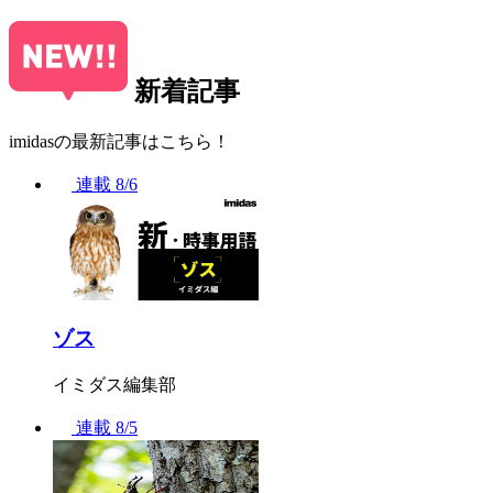
新着記事
imidasの最新記事はこちら！
連載
8/6
ゾス
イミダス編集部
連載
8/5