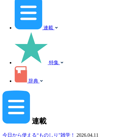
連載
特集
辞典
連載
今日から使える“ものしり”雑学！
2026.04.11