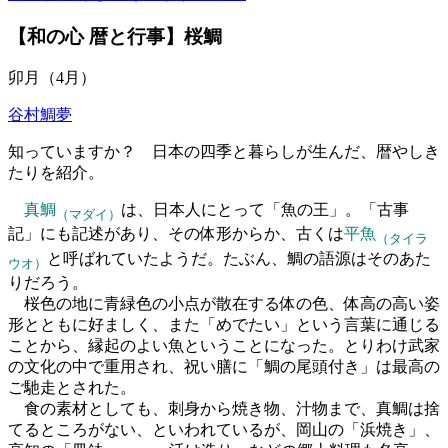
【和の心 暦と行事】桜鯛
卯月（4月）
谷村鯛夢
知っていますか？ 日本の四季と暮らしが生んだ、暦やしき
たりを紹介。
真鯛
は、日本人にとって「魚の王」。「古事
（マダイ）
記」にも記述があり、その体形からか、古くは
平魚
（タイラ
と呼ばれていたようだ。たぶん、鯛の語源はそのあた
ウオ）
りだろう。
桜色の地に青緑色の小点が散在する体の色、体高の高い姿
形とともに好ましく、また「めでたい」という言葉に通じる
ことから、縁起のよい魚ということになった。とりわけ武家
の文化の中で重用され、祝い膳に「鯛の尾頭付き」は最高の
ご馳走とされた。
食の素材としても、刺身から焼き物、汁物まで、真鯛は捨
てるところがない、といわれているが、岡山の「浜焼き」、