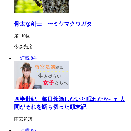
骨太な剣士 〜ミヤマクワガタ
第110回
今森光彦
連載
8/4
四半世紀、毎日飲酒しないと眠れなかった人
間がそれを断ち切った顛末記
雨宮処凛
連載
8/3