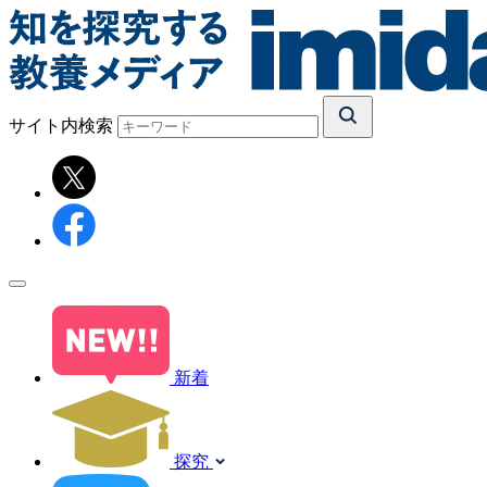
サイト内検索
新着
探究