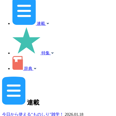
連載
特集
辞典
連載
今日から使える“ものしり”雑学！
2026.01.18