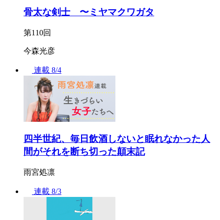
骨太な剣士 〜ミヤマクワガタ
第110回
今森光彦
連載
8/4
四半世紀、毎日飲酒しないと眠れなかった人
間がそれを断ち切った顛末記
雨宮処凛
連載
8/3