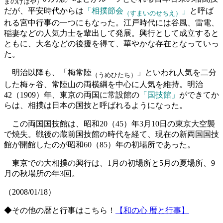
まのけはや）
だが、平安時代からは
「相撲節会
」
と呼ば
（すまいのせちえ）
れる宮中行事の一つにもなった。江戸時代には谷風、雷電、
稲妻などの人気力士を輩出して発展。興行として成立すると
ともに、大名などの後援を得て、華やかな存在となっていっ
た。
明治以降も、「梅常陸
」といわれ人気を二分
（うめひたち）
した梅ヶ谷、常陸山の両横綱を中心に人気を維持。明治
42（1909）年、東京の両国に常設館の
「国技館」
ができてか
らは、相撲は日本の国技と呼ばれるようになった。
この両国国技館は、昭和20（45）年3月10日の東京大空襲
で焼失。戦後の蔵前国技館の時代を経て、現在の新両国国技
館が開館したのが昭和60（85）年の初場所であった。
東京での大相撲の興行は、1月の初場所と5月の夏場所、9
月の秋場所の年3回。
（2008/01/18）
◆その他の暦と行事はこちら！
【和の心 暦と行事】