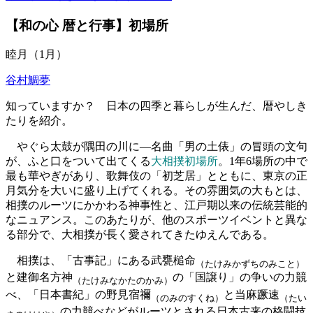
【和の心 暦と行事】初場所
睦月（1月）
谷村鯛夢
知っていますか？ 日本の四季と暮らしが生んだ、暦やしき
たりを紹介。
やぐら太鼓が隅田の川に―名曲「男の土俵」の冒頭の文句
が、ふと口をついて出てくる
大相撲初場所
。1年6場所の中で
最も華やぎがあり、歌舞伎の「初芝居」とともに、東京の正
月気分を大いに盛り上げてくれる。その雰囲気の大もとは、
相撲のルーツにかかわる神事性と、江戸期以来の伝統芸能的
なニュアンス。このあたりが、他のスポーツイベントと異な
る部分で、大相撲が長く愛されてきたゆえんである。
相撲は、「古事記」にある武甕槌命
（たけみかずちのみこと）
と建御名方神
の「国譲り」の争いの力競
（たけみなかたのかみ）
べ、「日本書紀」の野見宿禰
と当麻蹶速
（のみのすくね）
（たい
の力競べなどがルーツとされる日本古来の格闘技