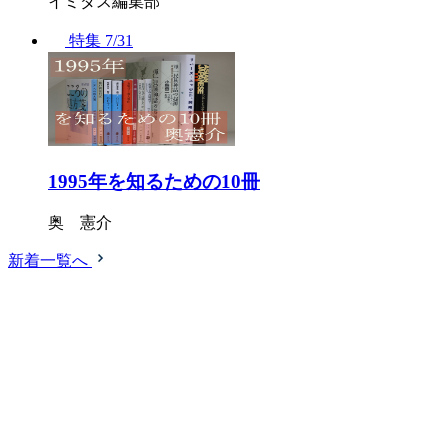
イミダス編集部
特集
7/31
1995年を知るための10冊
奥 憲介
新着一覧へ