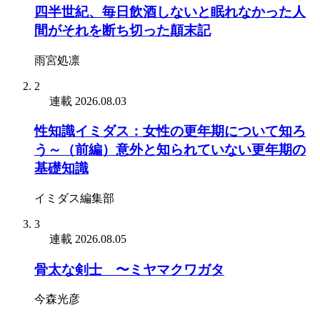
四半世紀、毎日飲酒しないと眠れなかった人
間がそれを断ち切った顛末記
雨宮処凛
2
連載
2026.08.03
性知識イミダス：女性の更年期について知ろ
う～（前編）意外と知られていない更年期の
基礎知識
イミダス編集部
3
連載
2026.08.05
骨太な剣士 〜ミヤマクワガタ
今森光彦