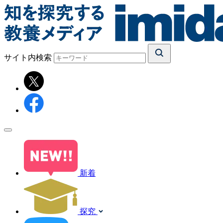
サイト内検索
新着
探究