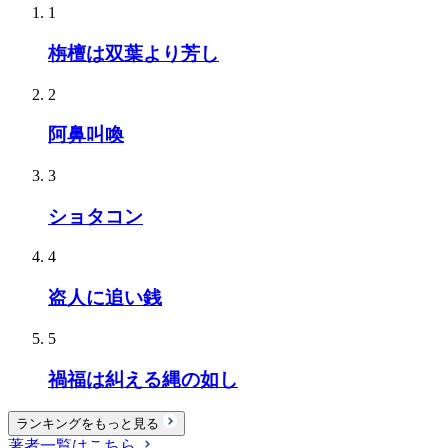
1
栴檀は双葉より芳し
2
阿鼻叫喚
3
ショタコン
4
盗人に追い銭
5
禍福は糾える縄の如し
ランキングをもっと見る
著者一覧はこちら