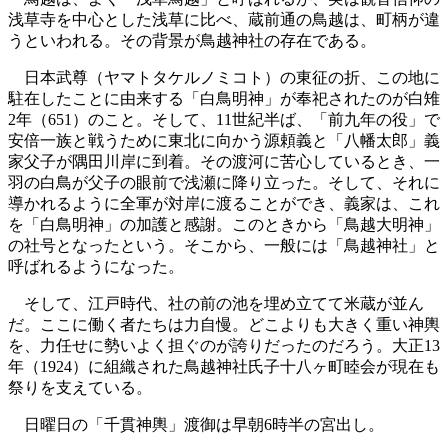
浅草寺を中心とした浅草に比べ、蔵前通の鳥越は、町柄が違
うといわれる。その背景が鳥越神社の存在である。
日本武尊（ヤマトタケルノミコト）の東征の折、この地に
駐在したことに由来する「白鳥明神」が奉祀されたのが白雉
2年（651）のこと。そして、11世紀半ば、「前九年の役」で
安倍一族と戦うために東北に向かう源頼義と「八幡太郎」義
家父子が隅田川岸に到着。その渡河に苦心しているとき、一
羽の白鳥が父子の眼前で浅瀬に降り立った。そして、それに
導かれるように全軍が対岸に渡ることができ、義家は、これ
を「白鳥明神」の加護と感謝。このときから「鳥越大明神」
の社号となったという。そこから、一般には「鳥越神社」と
呼ばれるようになった。
そして、江戸時代、社の前の池を埋め立てて米蔵が並ん
だ。ここに働く者たちは力自慢。どこよりも大きく重い神輿
を、力任せに勢いよく担ぐのが誇りだったのだろう。大正13
年（1924）に組織された鳥越神社氏子十八ヶ町睦会が現在も
祭りを支えている。
日曜日の「千貫神輿」渡御は早朝6時半の宮出し。