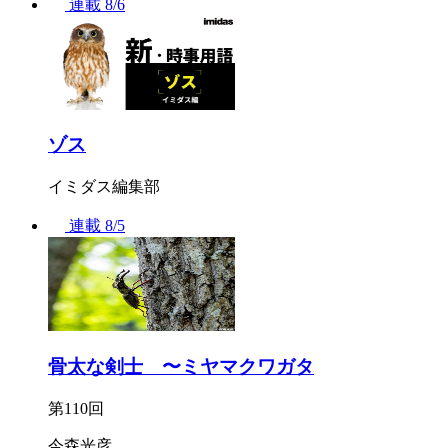
連載
8/6
ゾス
イミダス編集部
連載
8/5
骨太な剣士 〜ミヤマクワガタ
第110回
今森光彦