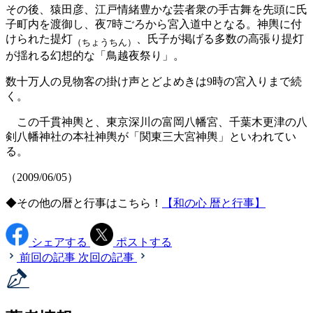
その後、猿田彦、江戸情緒豊かな芸者衆の手古舞を先頭に氏
子町内を渡御し、夜7時ごろから宮入道中となる。神輿に付
けられた提灯
、氏子が掲げる多数の高張り提灯
（ちょうちん）
が揺れる幻想的な「鳥越夜祭り」。
数十万人の見物客の掛け声とどよめきは9時の宮入りまで続
く。
この千貫神輿と、東京深川の富岡八幡宮、千葉木更津の八
剣八幡神社の本社神輿が「関東三大宮神輿」といわれてい
る。
（2009/06/05）
◆その他の暦と行事はこちら！
【和の心 暦と行事】
シェアする
ポストする
前回の記事
次回の記事