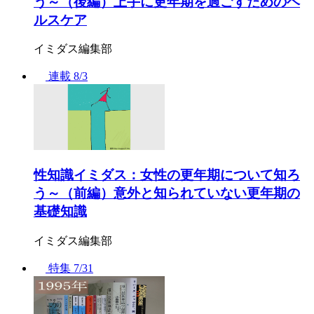
う～（後編）上手に更年期を過ごすためのヘ
ルスケア
イミダス編集部
連載
8/3
性知識イミダス：女性の更年期について知ろ
う～（前編）意外と知られていない更年期の
基礎知識
イミダス編集部
特集
7/31