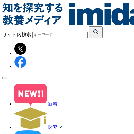
サイト内検索
新着
探究