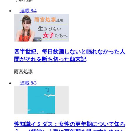
連載
8/4
四半世紀、毎日飲酒しないと眠れなかった人
間がそれを断ち切った顛末記
雨宮処凛
連載
8/3
性知識イミダス：女性の更年期について知ろ