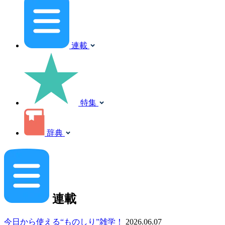
連載
特集
辞典
連載
今日から使える“ものしり”雑学！
2026.06.07