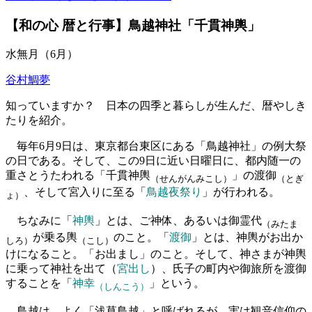
【和の心 暦と行事】鳥越神社「千貫神輿」
水無月（6月）
谷村鯛夢
知っていますか？ 日本の四季と暮らしが生んだ、暦やしき
たりを紹介。
毎年6月9日は、東京都台東区にある「鳥越神社」の例大祭
の日である。そして、この9日に近い日曜日に、都内随一の
重さとうたわれる「千貫神輿
」の渡御
（せんがんみこし）
（とぎ
、そして宮入りに至る「
鳥越夜祭り
」が行われる。
ょ）
ちなみに「
神輿
」とは、ご神体、あるいは御霊代
（みたま
が乗る輿
のこと。「
渡御
」とは、神輿がお出か
しろ）
（こし）
けになること。「お出まし」のこと。そして、神さまが神輿
に乗って神社を出て（
宮出し
）、氏子の町内や御旅所を渡御
することを「
神幸
」という。
（しんこう）
鳥越は、よく「浅草鳥越」と呼ばれるが、実は観音信仰の