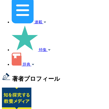
連載
特集
辞典
著者プロフィール