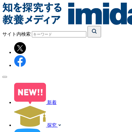
サイト内検索
新着
探究