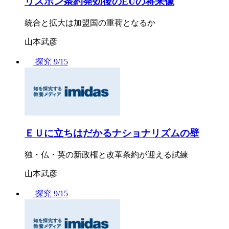
リスボン条約発効後のEUの将来像
統合と拡大は加盟国の重荷となるか
山本武彦
探究
9/15
ＥＵに立ちはだかるナショナリズムの壁
独・仏・英の新政権と改革条約が迎える試練
山本武彦
探究
9/15