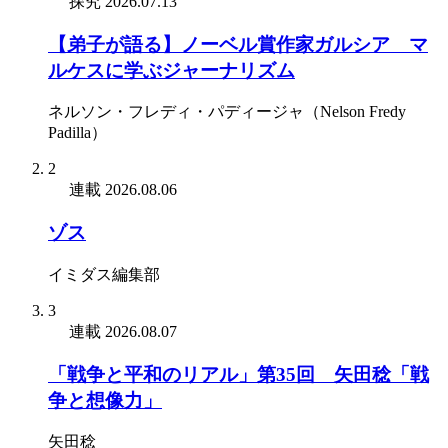
探究
2026.07.13
【弟子が語る】ノーベル賞作家ガルシア゠マ
ルケスに学ぶジャーナリズム
ネルソン・フレディ・パディージャ（Nelson Fredy
Padilla）
2
連載
2026.08.06
ゾス
イミダス編集部
3
連載
2026.08.07
「戦争と平和のリアル」第35回 矢田稔「戦
争と想像力」
矢田稔