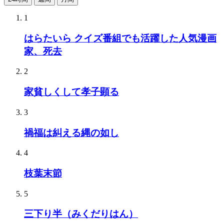
1
はらたいら クイズ番組でも活躍した人気漫画
家、死去
2
家貧しくして孝子顕る
3
禍福は糾える縄の如し
4
枝葉末節
5
三下り半（みくだりはん）