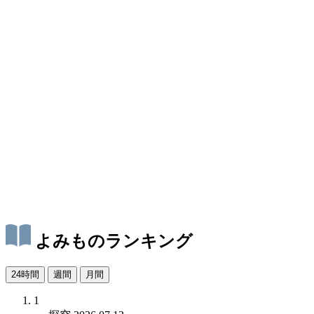
よみものランキング
24時間
週間
月間
1