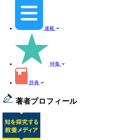
連載
特集
辞典
著者プロフィール