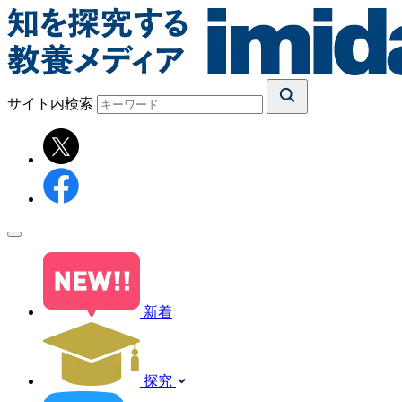
サイト内検索
新着
探究