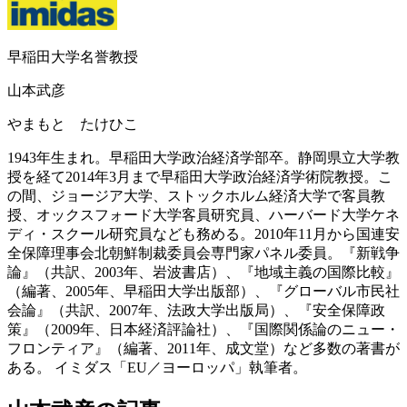
早稲田大学名誉教授
山本武彦
やまもと たけひこ
1943年生まれ。早稲田大学政治経済学部卒。静岡県立大学教
授を経て2014年3月まで早稲田大学政治経済学術院教授。こ
の間、ジョージア大学、ストックホルム経済大学で客員教
授、オックスフォード大学客員研究員、ハーバード大学ケネ
ディ・スクール研究員なども務める。2010年11月から国連安
全保障理事会北朝鮮制裁委員会専門家パネル委員。『新戦争
論』（共訳、2003年、岩波書店）、『地域主義の国際比較』
（編著、2005年、早稲田大学出版部）、『グローバル市民社
会論』（共訳、2007年、法政大学出版局）、『安全保障政
策』（2009年、日本経済評論社）、『国際関係論のニュー・
フロンティア』（編著、2011年、成文堂）など多数の著書が
ある。 イミダス「EU／ヨーロッパ」執筆者。