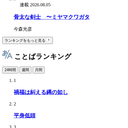
連載
2026.08.05
骨太な剣士 〜ミヤマクワガタ
今森光彦
ランキングをもっと見る
ことばランキング
24時間
週間
月間
1
禍福は糾える縄の如し
2
平身低頭
3