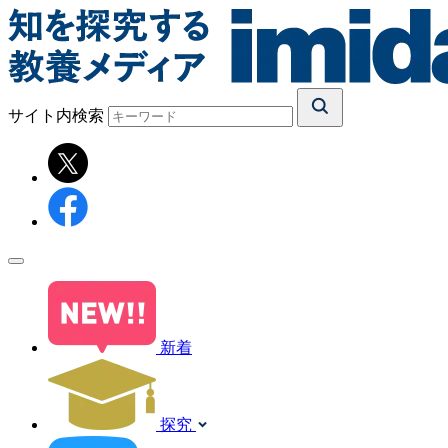
サイト内検索
新着
探究