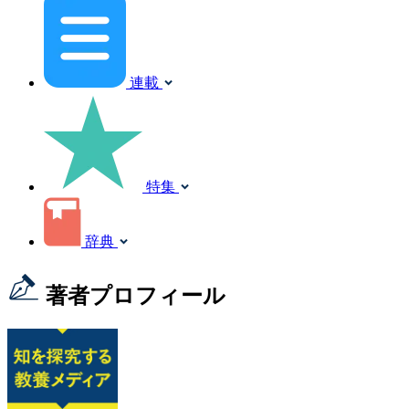
連載
特集
辞典
著者プロフィール