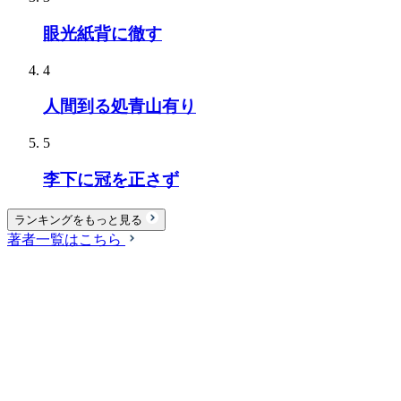
眼光紙背に徹す
4
人間到る処青山有り
5
李下に冠を正さず
ランキングをもっと見る
著者一覧はこちら