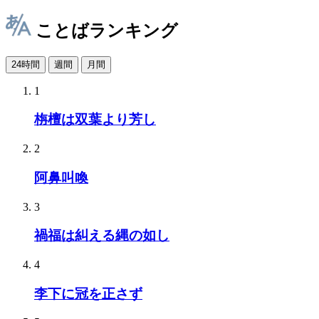
ことばランキング
24時間
週間
月間
1
栴檀は双葉より芳し
2
阿鼻叫喚
3
禍福は糾える縄の如し
4
李下に冠を正さず