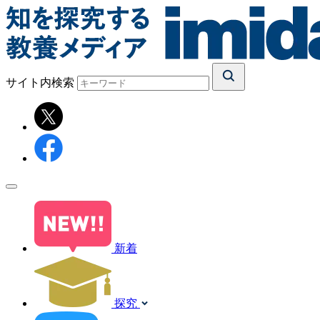
サイト内検索
新着
探究