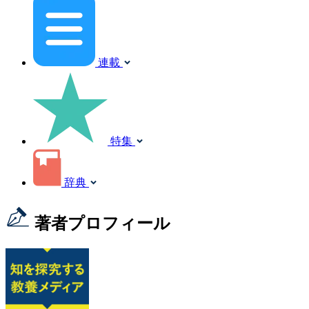
連載
特集
辞典
著者プロフィール