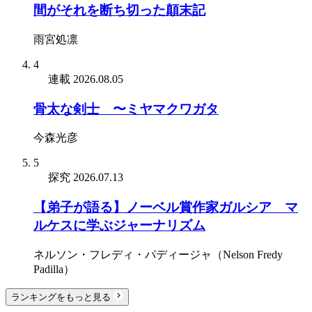
間がそれを断ち切った顛末記
雨宮処凛
4
連載
2026.08.05
骨太な剣士 〜ミヤマクワガタ
今森光彦
5
探究
2026.07.13
【弟子が語る】ノーベル賞作家ガルシア゠マ
ルケスに学ぶジャーナリズム
ネルソン・フレディ・パディージャ（Nelson Fredy
Padilla）
ランキングをもっと見る