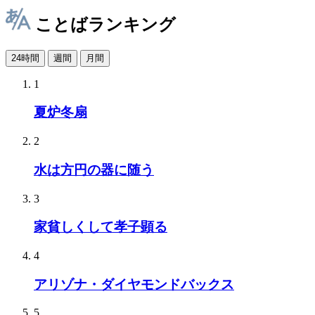
ことばランキング
24時間
週間
月間
1
夏炉冬扇
2
水は方円の器に随う
3
家貧しくして孝子顕る
4
アリゾナ・ダイヤモンドバックス
5