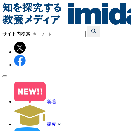
サイト内検索
新着
探究