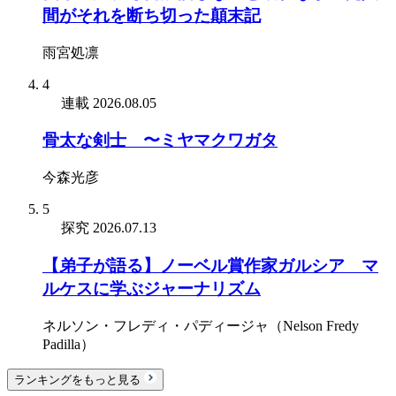
間がそれを断ち切った顛末記
雨宮処凛
4
連載
2026.08.05
骨太な剣士 〜ミヤマクワガタ
今森光彦
5
探究
2026.07.13
【弟子が語る】ノーベル賞作家ガルシア゠マ
ルケスに学ぶジャーナリズム
ネルソン・フレディ・パディージャ（Nelson Fredy
Padilla）
ランキングをもっと見る