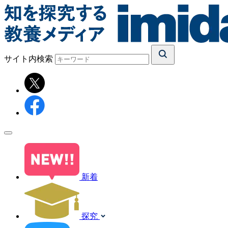
サイト内検索
新着
探究