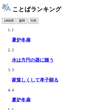
ことばランキング
24時間
週間
月間
1
夏炉冬扇
2
水は方円の器に随う
3
家貧しくして孝子顕る
4
夏炉冬扇
5