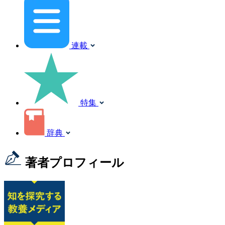
連載
特集
辞典
著者プロフィール