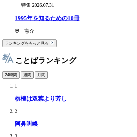
特集
2026.07.31
1995年を知るための10冊
奥 憲介
ランキングをもっと見る
ことばランキング
24時間
週間
月間
1
栴檀は双葉より芳し
2
阿鼻叫喚
3