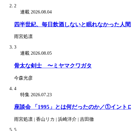
2
連載
2026.08.04
四半世紀、毎日飲酒しないと眠れなかった人間
雨宮処凛
3
連載
2026.08.05
骨太な剣士 〜ミヤマクワガタ
今森光彦
4
特集
2026.07.23
座談会 「1995」とは何だったのか／①イント
雨宮処凛 | 香山リカ | 浜崎洋介 | 吉田徹
5