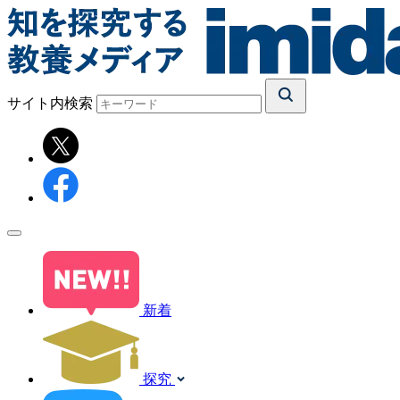
サイト内検索
新着
探究