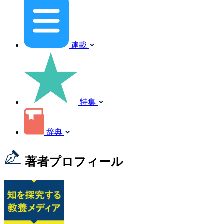
連載
特集
辞典
著者プロフィール