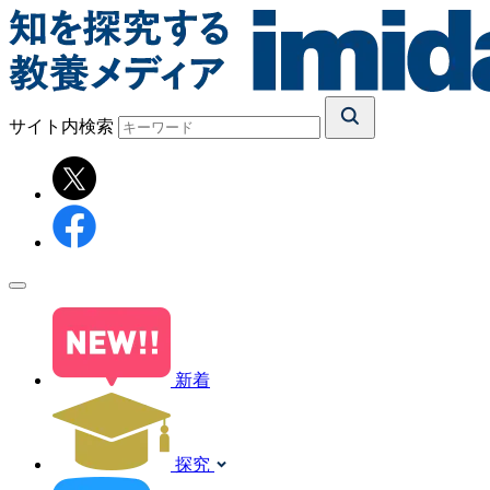
サイト内検索
新着
探究