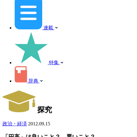
連載
特集
辞典
探究
政治・経済
2012.09.15
「円高」は良いこと？ 悪いこと？