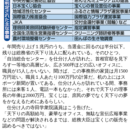
。年間売り上げ１兆円のうち、当選金に回るのは半分以下。
残りは総務省の天下り法人に配られている。そのひとつ、
「自治総合センター」を仕分け人が訪れた。首相官邸を見下
ろす一等地の高層ビル、広さ500坪ほどの広いオフィスに、
職員が15人しかいない。聞けば、この事務所の家賃は月1500
万円近い。職員１人あたり100万円の計算だ。机の上にはス
ポーツ新聞が置いてある。仕分け人らが訪れている間、事務
所には来客１人、電話一本もなかった。それで天下りの理事
長の年俸は2000万円。宝くじは、庶民の夢でなく天下りの夢
をかなえるためにあるらしい。
仕分け人の寺田学衆院議員はこう告げた。
「天下りの高額給与、豪華なオフィス、無駄な宣伝広報事業
などの問題が解決されるまでは、総務大臣は宝くじの販売を
認めるべきではない」