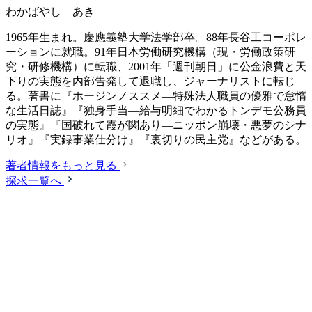
わかばやし あき
1965年生まれ。慶應義塾大学法学部卒。88年長谷工コーポレ
ーションに就職。91年日本労働研究機構（現・労働政策研
究・研修機構）に転職、2001年「週刊朝日」に公金浪費と天
下りの実態を内部告発して退職し、ジャーナリストに転じ
る。著書に『ホージンノススメ―特殊法人職員の優雅で怠惰
な生活日誌』『独身手当―給与明細でわかるトンデモ公務員
の実態』『国破れて霞が関あり―ニッポン崩壊・悪夢のシナ
リオ』『実録事業仕分け』『裏切りの民主党』などがある。
著者情報をもっと見る
探求一覧へ