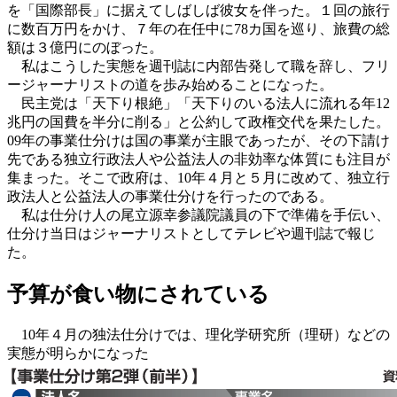
を「国際部長」に据えてしばしば彼女を伴った。１回の旅行
に数百万円をかけ、７年の在任中に78カ国を巡り、旅費の総
額は３億円にのぼった。
私はこうした実態を週刊誌に内部告発して職を辞し、フリ
ージャーナリストの道を歩み始めることになった。
民主党は「天下り根絶」「天下りのいる法人に流れる年12
兆円の国費を半分に削る」と公約して政権交代を果たした。
09年の事業仕分けは国の事業が主眼であったが、その下請け
先である独立行政法人や公益法人の非効率な体質にも注目が
集まった。そこで政府は、10年４月と５月に改めて、独立行
政法人と公益法人の事業仕分けを行ったのである。
私は仕分け人の尾立源幸参議院議員の下で準備を手伝い、
仕分け当日はジャーナリストとしてテレビや週刊誌で報じ
た。
予算が食い物にされている
10年４月の独法仕分けでは、理化学研究所（理研）などの
実態が明らかになった