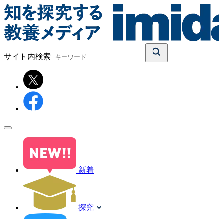
サイト内検索
新着
探究