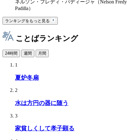
ネルソン・フレディ・パディージャ（Nelson Fredy
Padilla）
ランキングをもっと見る
ことばランキング
24時間
週間
月間
1
夏炉冬扇
2
水は方円の器に随う
3
家貧しくして孝子顕る