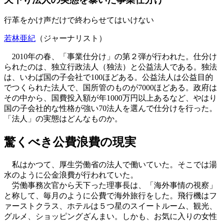
行革をかけ声だけで終わらせてはいけない
若林亜紀
（ジャーナリスト）
2010年の春、「事業仕分け」の第２弾が行われた。仕分け
られたのは、独立行政法人（独法）と公益法人である。独法
は、いわば国の子会社で100ほどある。公益法人は公益目的
でつくられた法人で、国所管のものが7000ほどある。政府は
その中から、国費投入額が年1000万円以上あるなど、やはり
国の子会社的な性格が強い70法人を選んで仕分けを行った。
「法人」の実態はどんなものか。
驚くべき公費浪費の現実
私はかつて、厚生労働省の法人で働いていた。そこでは湯
水のように公金浪費が行われていた。
労働事務次官から天下った理事長は、「海外事情の視察」
と称して、毎月のように公費で海外旅行をした。飛行機はフ
ァーストクラス、ホテルは５つ星のスイートルーム、観光、
グルメ、ショッピングざんまい。しかも、お気に入りの女性