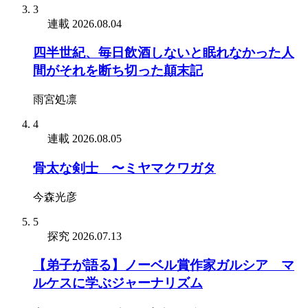
3
連載
2026.08.04
四半世紀、毎日飲酒しないと眠れなかった人
間がそれを断ち切った顛末記
雨宮処凛
4
連載
2026.08.05
骨太な剣士 〜ミヤマクワガタ
今森光彦
5
探究
2026.07.13
【弟子が語る】ノーベル賞作家ガルシア゠マ
ルケスに学ぶジャーナリズム