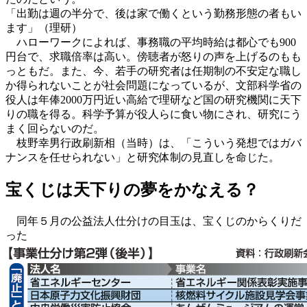
「出勤は週の半分で、後は家で働くという勤務形態の者もい
ます」（理研）
ハローワークによれば、事務職の平均時給は都心でも900
円台で、求職倍率は高い。傍聴者が怒りの声を上げるのもも
っともだ。また、今、若手の研究者は任期制の不安定な職し
か得られないことが社会問題になっているが、文部科学省の
役人は年俸2000万円近い高給で理研など国の研究機関に天下
りの職を得る。科学予算が役人らに食い物にされ、研究にう
まく回らないのだ。
枝野幸男行政刷新相（当時）は、「こういう発想ではガバ
ナンスを任せられない」と研究体制の見直しを命じた。
宝くじは天下りの夢をかなえる？
同年５月の公益法人仕分けの目玉は、宝くじのからくりだ
った