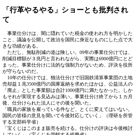
「行革やるやる」ショーとも批判され
て
事業仕分けは、闇に隠れていた税金の使われ方を明かした
こと、議論を公開して政治を国民に身近なものにした点で大
きな功績がある。
ただし、無駄削減の道は険しい。09年の事業仕分けでは、
削減目標額が３兆円と言われながら、実際は6900億円にとど
まった。事業仕分けに法的な強制力がないため、評決を役所
が守らないのだ。
10年の仕分けでは、独法仕分けで旧国鉄清算事業団の土地
売却益１兆3500億円の国庫返納を求めたほかは、公益法人の
「廃止」とした事業額は合計1000億円に満たなかった。しか
もそれが実現する見込みは薄い。事業仕分け終了から１カ月
後、仕分けられた法人にその後を聞いた。
「職員の家族を雇っている件など、とくに変えてはいない。
国民の皆様の意見を聞いて今後対応していく」（理研を所管
する文部科学省）
「宝くじはこのまま販売を続ける。仕分けの評決は今後検討
していく」（宝くじを管轄する総務省）