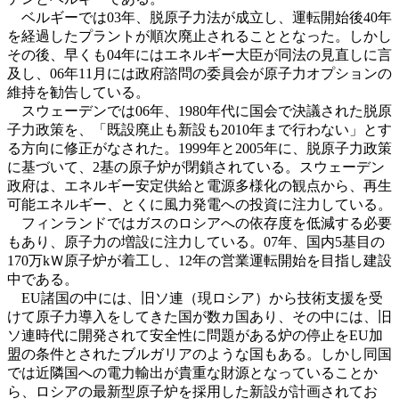
ベルギーでは03年、脱原子力法が成立し、運転開始後40年
を経過したプラントが順次廃止されることとなった。しかし
その後、早くも04年にはエネルギー大臣が同法の見直しに言
及し、06年11月には政府諮問の委員会が原子力オプションの
維持を勧告している。
スウェーデンでは06年、1980年代に国会で決議された脱原
子力政策を、「既設廃止も新設も2010年まで行わない」とす
る方向に修正がなされた。1999年と2005年に、脱原子力政策
に基づいて、2基の原子炉が閉鎖されている。スウェーデン
政府は、エネルギー安定供給と電源多様化の観点から、再生
可能エネルギー、とくに風力発電への投資に注力している。
フィンランドではガスのロシアへの依存度を低減する必要
もあり、原子力の増設に注力している。07年、国内5基目の
170万kＷ原子炉が着工し、12年の営業運転開始を目指し建設
中である。
EU諸国の中には、旧ソ連（現ロシア）から技術支援を受
けて原子力導入をしてきた国が数カ国あり、その中には、旧
ソ連時代に開発されて安全性に問題がある炉の停止をEU加
盟の条件とされたブルガリアのような国もある。しかし同国
では近隣国への電力輸出が貴重な財源となっていることか
ら、ロシアの最新型原子炉を採用した新設が計画されてお