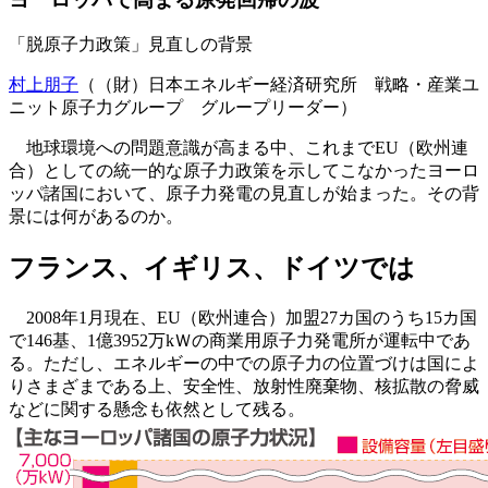
「脱原子力政策」見直しの背景
村上朋子
（（財）日本エネルギー経済研究所 戦略・産業ユ
ニット原子力グループ グループリーダー）
地球環境への問題意識が高まる中、これまでEU（欧州連
合）としての統一的な原子力政策を示してこなかったヨーロ
ッパ諸国において、原子力発電の見直しが始まった。その背
景には何があるのか。
フランス、イギリス、ドイツでは
2008年1月現在、EU（欧州連合）加盟27カ国のうち15カ国
で146基、1億3952万kＷの商業用原子力発電所が運転中であ
る。ただし、エネルギーの中での原子力の位置づけは国によ
りさまざまである上、安全性、放射性廃棄物、核拡散の脅威
などに関する懸念も依然として残る。