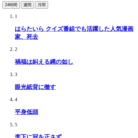
24時間
週間
月間
1
はらたいら クイズ番組でも活躍した人気漫画
家、死去
2
禍福は糾える縄の如し
3
眼光紙背に徹す
4
平身低頭
5
李下に冠を正さず