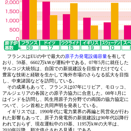
フランスはEUの中で最大の
原子力発電設備容量
を有して
おり、59基、6602万kＷが運転中である。07年5月に就任した
サルコジ大統領は、自国での新規建設を目指すだけでなく、
豊富な技術と経験を生かして海外市場のさらなる拡大を目指
し、中東諸国などを訪問している。
その成果もあって、フランスは07年にリビア、モロッコ、
アルジェリアの各国との原子力協力に合意した。08年1月に
はインドを訪問し、民生用原子力分野での両国の協力協定に
ついて、シン首相と共同声明を発表している。
イギリスでは、1990年代に電力業界の再編と民営化が行わ
れた影響もあって、原子力発電所の新規建設は90年代以降行
われておらず、現在運転中の19基、1195万kＷの大半は、
2010年以降、順次停止される見通しである。