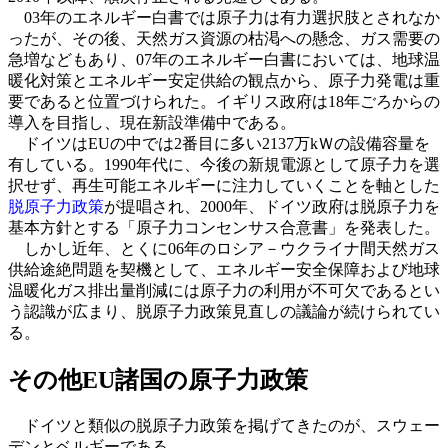
03年のエネルギー白書では原子力は有力選択肢とされなか
ったが、その後、天然ガス資源の枯渇への懸念、ガス需要の
急増などもあり、07年のエネルギー白書においては、地球温
暖化対策とエネルギー安定供給の観点から、原子力発電は重
要であると位置づけられた。イギリス政府は18年ごろからの
導入を目指し、現在新設準備中である。
ドイツはEUの中では2番目に多い2137万kＷの設備容量を
有している。1990年代に、今後の新規電源として原子力を選
択せず、再生可能エネルギーに注力していくことを軸とした
脱原子力政策
が提唱され、2000年、ドイツ政府は脱原子力を
基本方針とする「原子力コンセンサス合意書」を発表した。
しかし近年、とくに06年のロシア－ウクライナ間天然ガス
供給途絶問題を契機として、エネルギー安全保障および地球
温暖化ガス排出量削減には原子力の利用が不可欠であるとい
う認識が広まり、脱原子力政策見直しの議論が続けられてい
る。
その他EU諸国の原子力政策
ドイツと類似の脱原子力政策を掲げてきたのが、スウェー
デンとベルギーである。