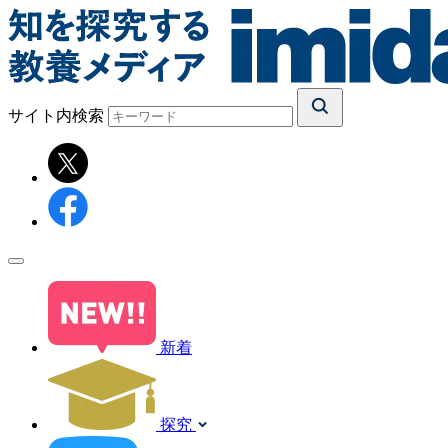
サイト内検索
新着
探究