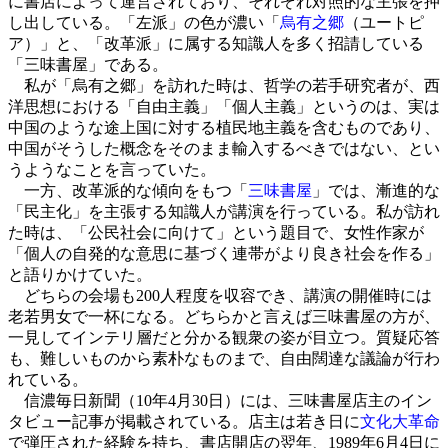
に書店によって運営されており、それぞれ対照的な主張を押
し出している。「左派」の色が濃い「
烏有之郷
（ユートピ
ア）」と、「改革派」に属する知識人を多く招請している
「三味書屋」である。
私が「烏有之郷」を訪れた時は、哲学の若手研究者が、西
洋思想における「自由主義」「個人主義」というのは、実は
中国のような途上国に対する植民地主義を含むものであり、
中国がそうした概念をそのまま輸入するべきではない、とい
うようなことを言っていた。
一方、改革派的な傾向をもつ「
三味書屋
」では、漸進的な
「民主化」を主張する知識人が講演を行っている。私が訪れ
た時は、「公民社会に向けて」という題目で、女性作家が
「個人の自発的な意思に基づく連帯がより良き社会を作る」
と語りかけていた。
どちらの会場も200人程度を収容でき、講演の開催時には
老若男女で一杯になる。どちらかと言えば三味書屋の方が、
一見してインテリ層だと分かる観衆の姿が目立つ。質疑応答
も、難しいものから素朴なものまで、自由闊達な議論が行わ
れている。
信濃毎日新聞（10年4月30日）には、三味書屋店主のイン
タビュー記事が掲載されている。店主は若き日に
文化大革命
で弾圧された経験を持ち、書店開店の翌年、1989年6月4日に