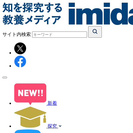
サイト内検索
新着
探究