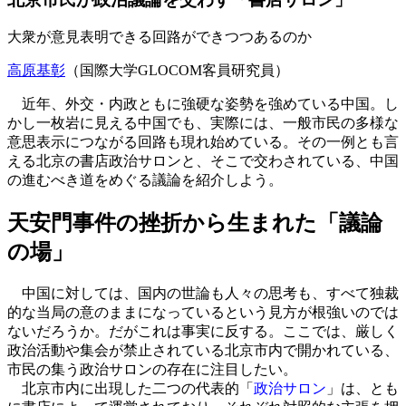
大衆が意見表明できる回路ができつつあるのか
高原基彰
（国際大学GLOCOM客員研究員）
近年、外交・内政ともに強硬な姿勢を強めている中国。し
かし一枚岩に見える中国でも、実際には、一般市民の多様な
意思表示につながる回路も現れ始めている。その一例とも言
える北京の書店政治サロンと、そこで交わされている、中国
の進むべき道をめぐる議論を紹介しよう。
天安門事件の挫折から生まれた「議論
の場」
中国に対しては、国内の世論も人々の思考も、すべて独裁
的な当局の意のままになっているという見方が根強いのでは
ないだろうか。だがこれは事実に反する。ここでは、厳しく
政治活動や集会が禁止されている北京市内で開かれている、
市民の集う政治サロンの存在に注目したい。
北京市内に出現した二つの代表的「
政治サロン
」は、とも