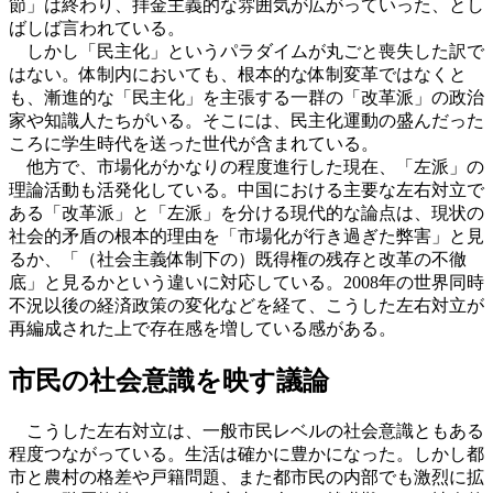
節」は終わり、拝金主義的な雰囲気が広がっていった、とし
ばしば言われている。
しかし「民主化」というパラダイムが丸ごと喪失した訳で
はない。体制内においても、根本的な体制変革ではなくと
も、漸進的な「民主化」を主張する一群の「改革派」の政治
家や知識人たちがいる。そこには、民主化運動の盛んだった
ころに学生時代を送った世代が含まれている。
他方で、市場化がかなりの程度進行した現在、「左派」の
理論活動も活発化している。中国における主要な左右対立で
ある「改革派」と「左派」を分ける現代的な論点は、現状の
社会的矛盾の根本的理由を「市場化が行き過ぎた弊害」と見
るか、「（社会主義体制下の）既得権の残存と改革の不徹
底」と見るかという違いに対応している。2008年の世界同時
不況以後の経済政策の変化などを経て、こうした左右対立が
再編成された上で存在感を増している感がある。
市民の社会意識を映す議論
こうした左右対立は、一般市民レベルの社会意識ともある
程度つながっている。生活は確かに豊かになった。しかし都
市と農村の格差や戸籍問題、また都市民の内部でも激烈に拡