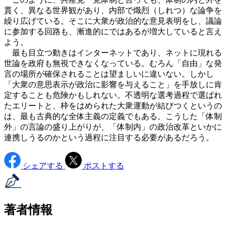
貫く、異なる世界観があり、内部で熾烈（しれつ）な論争を
繰り広げている。そこに大衆が政治的な意見表明をし、議論
に参加する回路も、漸進的にではあるが増大していると言え
よう。
最も目立つ動きはインターネットであり、ネットに現れる
世論を政府も無視できなくなっている。むろん「自由」な発
言の場所が確保されることは望ましいに違いない。しかし
「大衆の意思表示が政治に影響を与えること」を手放しに肯
定することも危険かもしれない。不透明な選考過程で選ばれ
たエリートと、枠をはめられた大衆運動が結びつくというの
は、最も古典的な全体主義の定義でもある。こうした「体制
外」の言論の盛り上がりが、「体制内」の政治改革といかに
連携しうるのかという過程に注目する必要があるだろう。
シェアする
ポストする
著者情報