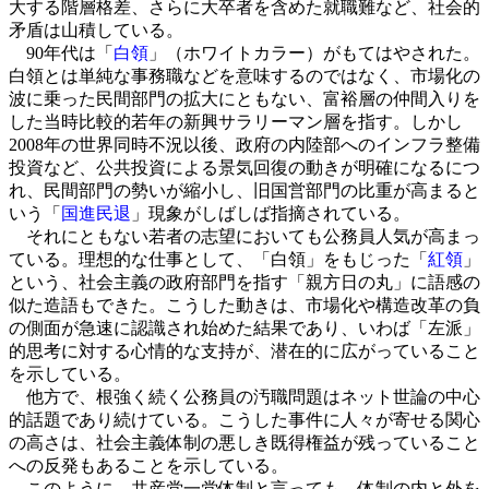
大する階層格差、さらに大卒者を含めた就職難など、社会的
矛盾は山積している。
90年代は「
白領
」（ホワイトカラー）がもてはやされた。
白領とは単純な事務職などを意味するのではなく、市場化の
波に乗った民間部門の拡大にともない、富裕層の仲間入りを
した当時比較的若年の新興サラリーマン層を指す。しかし
2008年の世界同時不況以後、政府の内陸部へのインフラ整備
投資など、公共投資による景気回復の動きが明確になるにつ
れ、民間部門の勢いが縮小し、旧国営部門の比重が高まると
いう「
国進民退
」現象がしばしば指摘されている。
それにともない若者の志望においても公務員人気が高まっ
ている。理想的な仕事として、「白領」をもじった「
紅領
」
という、社会主義の政府部門を指す「親方日の丸」に語感の
似た造語もできた。こうした動きは、市場化や構造改革の負
の側面が急速に認識され始めた結果であり、いわば「左派」
的思考に対する心情的な支持が、潜在的に広がっていること
を示している。
他方で、根強く続く公務員の汚職問題はネット世論の中心
的話題であり続けている。こうした事件に人々が寄せる関心
の高さは、社会主義体制の悪しき既得権益が残っていること
への反発もあることを示している。
このように、共産党一党体制と言っても、体制の内と外を