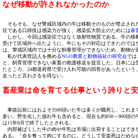
なぜ移動が許されなかったのか
そもそも、なぜ警戒区域内の牛は移動そのものが禁止された
症である口蹄疫は感染力が強く、感染拡大防止のためには
家
しかし、今回は感染症ではなく放射性物質である。牛の移動
受けて区域外へ出たように、牛にもその対応はできたのでは
は、警戒区域内では十分な飼養管理ができないため、動物が
私が代表世話人を務める
NGO農業と動物福祉の研究会
では
と、飼育管理できない家畜の救護移送を提言した。日本には
たところ、24都道府県で受け入れ可能の回答があったという
走ったと言わざるを得ない。
畜産業は命を育てる仕事という誇りと
事故以前にはおよそ3500頭いた牛は多くが餓死し、これま
多い。野生化した放れ牛も含めると、現在も約850～900
は11年8月で終了したとされる。
内部被ばくした牛の肉や牛乳は市場に出荷することはでき
ある。「命を奪って肉にするのに、どうして安楽死はだめな