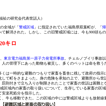
福祉の研究会代表世話人）
町の全域が「
警戒区域
」に指定されていた福島県双葉町が、「
帰
べて解消された。しかし、この旧警戒区域には、今も900頭も
20キロ
た、
東京電力福島第一原子力発電所事故
。チェルノブイリ事故以
。人の管理下にあった動物も被災し、多くのペットは命を救う
くは一時的な避難のつもりで家畜を畜舎に残して政府の指示
して町をさまよった。身の危険を承知の上で、避難所から世話
れ、罰則付きで立ち入りが制限されたことで家畜の世話は困難と
警戒区域内の家畜の取り扱いについて、生存している家畜の区
て安楽死処分を指示した。
く、牛も移動できた。この区域の中には警戒区域よりも放射線