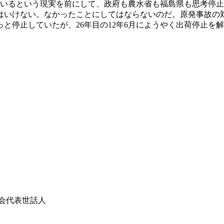
数いるという現実を前にして、政府も農水省も福島県も思考停
はいけない。なかったことにしてはならないのだ。原発事故の
と停止していたが、26年目の12年6月にようやく出荷停止を
会代表世話人