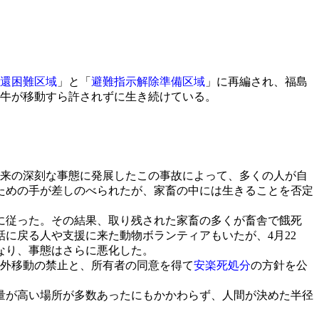
還困難区域
」と「
避難指示解除準備区域
」に再編され、福島
の牛が移動すら許されずに生き続けている。
来の深刻な事態に発展したこの事故によって、多くの人が自
ための手が差しのべられたが、家畜の中には生きることを否定
に従った。その結果、取り残された家畜の多くが畜舎で餓死
に戻る人や支援に来た動物ボランティアもいたが、4月22
なり、事態はさらに悪化した。
域外移動の禁止と、所有者の同意を得て
安楽死処分
の方針を公
量が高い場所が多数あったにもかかわらず、人間が決めた半径