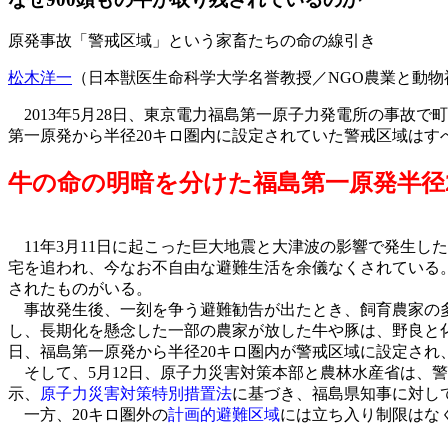
原発事故「警戒区域」という家畜たちの命の線引き
松木洋一
（日本獣医生命科学大学名誉教授／NGO農業と動物
2013年5月28日、東京電力福島第一原子力発電所の事故で
第一原発から半径20キロ圏内に設定されていた警戒区域はす
牛の命の明暗を分けた福島第一原発半径
11年3月11日に起こった巨大地震と大津波の影響で発生し
宅を追われ、今なお不自由な避難生活を余儀なくされている
されたものがいる。
事故発生後、一刻を争う避難勧告が出たとき、飼育農家の多
し、長期化を懸念した一部の農家が放した牛や豚は、野良と化
日、福島第一原発から半径20キロ圏内が警戒区域に設定さ
そして、5月12日、原子力災害対策本部と農林水産省は、
示、
原子力災害対策特別措置法
に基づき、福島県知事に対し
一方、20キロ圏外の
計画的避難区域
には立ち入り制限はな