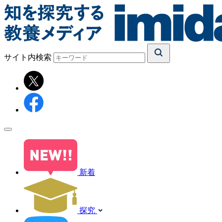
サイト内検索
新着
探究