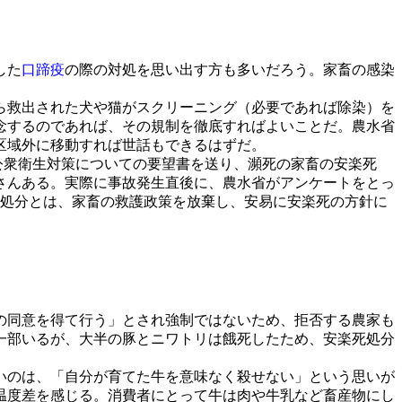
した
口蹄疫
の際の対処を思い出す方も多いだろう。家畜の感染
ら救出された犬や猫がスクリーニング（必要であれば除染）を
念するのであれば、その規制を徹底すればよいことだ。農水省
区域外に移動すれば世話もできるはずだ。
畜公衆衛生対策についての要望書を送り、瀕死の家畜の安楽死
さんある。実際に事故発生直後に、農水省がアンケートをとっ
死処分とは、家畜の救護政策を放棄し、安易に安楽死の方針に
者の同意を得て行う」とされ強制ではないため、拒否する農家も
も一部いるが、大半の豚とニワトリは餓死したため、安楽死処分
いのは、「自分が育てた牛を意味なく殺せない」という思いが
温度差を感じる。消費者にとって牛は肉や牛乳など畜産物にし