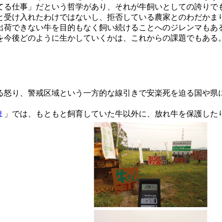
てる仕事」だという哲学があり、それが牛飼いとしての誇りで
受け入れたわけではないし、拒否している農家とのわだかまり
出荷できない牛を目的もなく飼い続けることへのジレンマもあ
を今後どのように生かしていくかは、これからの課題でもある
怒り、警戒区域という一方的な線引きで安楽死を迫る国や県
ま
」では、もともと飼育していた牛以外に、放れ牛を保護したり