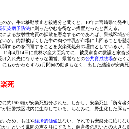
のか。牛の移動禁止と殺処分と聞くと、10年に宮崎県で発生
畜伝染病予防法
に則ったやむを得ない措置だったと言える。
による放射性物質の拡散を懸念するのであれば、警戒区域か
ないか。内部被ばくした牛の肉や牛乳が市場に出回ることを懸
衰弱するのを回避することを安楽死処分の理由としているが、
、11年4月14日に農林水産大臣宛てに、被災家畜の救護と家
受け入れ先になりそうな国営、県営などの
公共育成牧場
がたく
。にもかかわらず2カ月間何の動きもなく、出した結論が安楽
安楽死
でに約1500頭が安楽死処分された。しかし、安楽死は「所有
頭の牛が旧警戒区域内に生存している。ちなみに、野生化した豚
ないため、もはや
経済的価値
はない。それでも安楽死に応じな
のか」という世間の声を耳にすると、飼育者の思いとの大きな