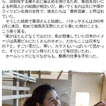
ら、深刻化する嫁不足に歯止めを掛けるため、集団見合いに
よる外国人との結婚が相次いだ。嫁いでくるのは主に中国や
フィリピン出身の女性で、彼女たちは「農村花嫁」と呼ばれ
ていた。
そうした経緯で重清さんと結婚し、バネッサさんは2002年
2月に来日。初めて相馬市玉野にたどり着いた時のことを、
こう振り返る。
「家がほとんどなくて山だけ。私が想像していた日本のイメ
ージは高層ビルにたくさんのネオン。だからここは日本な
の？と。すごい雪だし、寒い。カラスもいっぱいいて恐かっ
た。すぐにフィリピン帰りたくなって毎日泣いたわ」
ホームシックになりながらも、酪農の仕事を手伝った。