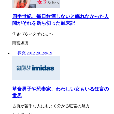
四半世紀、毎日飲酒しないと眠れなかった人
間がそれを断ち切った顛末記
生きづらい女子たちへ
雨宮処凛
探究
2012
2012/
9/19
草食男子や恐妻家、わわしい女もいる狂言の
世界
古典が苦手な人にもよく分かる狂言の魅力