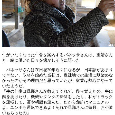
牛がいなくなった牛舎を案内するバネッサさんは、重清さん
と一緒に働いた日々を懐かしそうに語った
バネッサさんは在日歴20年近くになるが、日本語があまり
できない。取材を始めた当初は、過疎地での生活に馴染めな
かったのがその理由だと思っていたが、家業は熱心にやって
いたようだ。
「牛の仕事は旦那さんが教えてくれて、段々覚えたの。牛に
餌をあげたり、機械やタンクの掃除をしたり。私がトラック
を運転して、藁や籾殻も運んだ。だから免許はマニュアル
よ。ユンボも運転できるよ！それで旦那さんに毎月、お小遣
いもらったの」