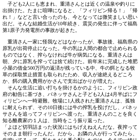
子ども2人にも恵まれ、重清さんとは近くの温泉や釣りに
出掛けた。たまに喧嘩になると、「フィリピン帰る！」「帰
れ！」などと言い合ったのも、今となっては微笑ましい思い
出だ。そんな結婚生活が10年続き、震災の発生に伴って福島
第1原子力発電所の事故が起きた。
重清さん一家に怪我などはなかったが、事故後、福島県の
原乳が出荷停止になった。牛の乳は人間の都合で止められる
ものではなく、搾らなければ牛が病気になる。重清さんは
朝、夕に原乳を搾っては捨て続けた。前年末に完成した堆肥
小屋の借金500万円の返済が残っている中、牛の餌となる牧
草の採取禁止措置も取られたため、収入が途絶えるどころ
か、餌の購入費用がかさんで支出ばかりが増えた。
そんな生活に追い打ちを掛けるかのように、フィリピン政
府の勧告に基づき、バネッサさんと子ども2人は4月半ばにフ
ィリピンへ一時避難。牧場に1人残された重清さんは、孤独
に耐えられず、その10日後には牛の搾乳を投げだし、バネッ
サさんを追ってフィリピンへ渡った。重清さんのことを良く
知る酪農家の１人は、当時をこう振り返った。
「よほど切羽詰まった状況にはちげえねえんだな。夜搾って
そのまま朝行ったんだ。だから、お隣の人が行ってみたら、