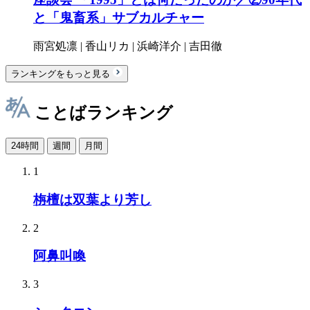
と「鬼畜系」サブカルチャー
雨宮処凛 | 香山リカ | 浜崎洋介 | 吉田徹
ランキングをもっと見る
ことばランキング
24時間
週間
月間
1
栴檀は双葉より芳し
2
阿鼻叫喚
3