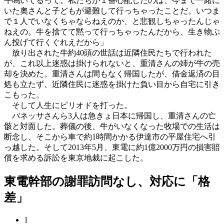
牛鳴いてるって。私たちが１番心配したのは、今まで一緒に
いた奧さんと子どもが避難して行っちゃったことだ。いつま
で１人でいなくちゃならねえのか、と悲観しちゃったんじゃ
ねえの。牛を捨てて黙って行っちゃったんだから、生き物ぶ
ん投げて行くぐれえだから」
放り出された牛約40頭の世話は近隣住民たちで行われた
が、これ以上迷惑は掛けられないと、重清さんの姉が牛の売
却を決めた。重清さんは間もなく帰国したが、借金返済の目
処も立たず、近隣住民に迷惑を掛けた負い目から自宅に引き
こもった。
そして人生にピリオドを打った。
バネッサさんら3人は急きょ日本に帰国し、重清さんの亡
骸と対面した。葬儀の後、牛がいなくなった牧場での生活は
断念し、そこから車で約1時間かかる伊達市の平屋住宅へ引
っ越した。そして2013年5月、東電に約1億2000万円の損害賠
償を求める訴訟を東京地裁に起こした。
東電幹部の謝罪訪問なし、対応に「格
差」
1