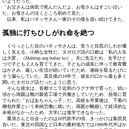
いようだった。
「お父さんは病気で死んだんだよ。お母さんはすごい泣い
た。お母さんの泣くところ初めて見た」
以来、私はバネッサさん一家のその後を追い続けてきた。
孤独に打ちひしがれ命を絶つ
くりっとした目のバネッサさんは、笑うと目尻のしわが優
しく見える、小柄な女性だ。タガログ語の口癖は「私の人生
は大変」（Mahirap ang buhay ko）。夫に先立たれ、女手ひと
つで子ども２人を育ててきた。子どもの成長に伴って教育費
はかさみ、厳しい生活が続いていたため、連絡を取るたびに
そう漏らしていた。震災後の10年で、彼女の口から最も多く
聞いたタガログ語だったように思う。
そんな彼女は、首都マニラ近郊のラグナ州で育った。幼い
頃から両親は靴の製造工場で共働きしていたため、祖母に育
てられた「おばあちゃんっ子」だ。高校を卒業後は、下着の
梱包作業という単純労働に就いた。両親が離婚して経済的な
余裕がなかったため、大学には進学できなかった。
重清さんと出会ったのは20代前半の頃。きっかけは集団見
合いだ。東北や四国など日本の農村地方では1980年代半ばか