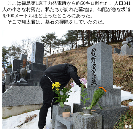
ここは福島第1原子力発電所から約50キロ離れた、人口341
人の小さな村落だ。私たちが訪れた墓地は、勾配が急な坂道
を100メートルほど上ったところにあった。
そこで翔太君は、墓石の掃除をしていたのだ。