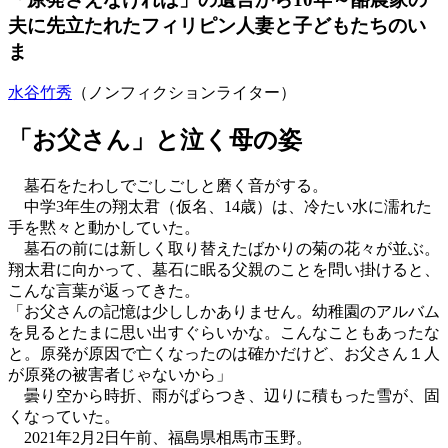
夫に先立たれたフィリピン人妻と子どもたちのい
ま
水谷竹秀
（ノンフィクションライター）
「お父さん」と泣く母の姿
墓石をたわしでごしごしと磨く音がする。
中学3年生の翔太君（仮名、14歳）は、冷たい水に濡れた
手を黙々と動かしていた。
墓石の前には新しく取り替えたばかりの菊の花々が並ぶ。
翔太君に向かって、墓石に眠る父親のことを問い掛けると、
こんな言葉が返ってきた。
「お父さんの記憶は少ししかありません。幼稚園のアルバム
を見るとたまに思い出すぐらいかな。こんなこともあったな
と。原発が原因で亡くなったのは確かだけど、お父さん１人
が原発の被害者じゃないから」
曇り空から時折、雨がぱらつき、辺りに積もった雪が、固
くなっていた。
2021年2月2日午前、福島県相馬市玉野。