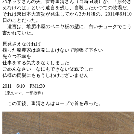
バネッサさんの夫、菅野重清さん（当時54歳）が、「原発さ
えなければ」という遺言を残し、自殺したかつての牧場だ。
それは東日本大震災が発生してから3カ月後の、2011年6月10
日のことだった。
遺言は、堆肥小屋のベニヤ板の壁に、白いチョークでこう
書かれていた。
原発さえなければ
残った酪農家は原発にまけないで願張て下さい
先立つ不幸を
仕事をする気力をなくしました
ごめんなさい なにもできない父親でした
仏様の両親にももうしわけございません
2011 6/10 PM1:30
（原文ママ、一部抜粋）
この直後、重清さんはロープで首を吊った。