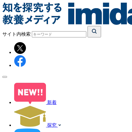
サイト内検索
新着
探究