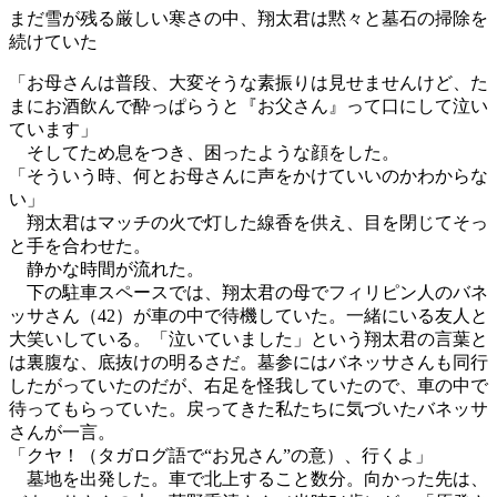
まだ雪が残る厳しい寒さの中、翔太君は黙々と墓石の掃除を
続けていた
「お母さんは普段、大変そうな素振りは見せませんけど、た
まにお酒飲んで酔っぱらうと『お父さん』って口にして泣い
ています」
そしてため息をつき、困ったような顔をした。
「そういう時、何とお母さんに声をかけていいのかわからな
い」
翔太君はマッチの火で灯した線香を供え、目を閉じてそっ
と手を合わせた。
静かな時間が流れた。
下の駐車スペースでは、翔太君の母でフィリピン人のバネ
ッサさん（42）が車の中で待機していた。一緒にいる友人と
大笑いしている。「泣いていました」という翔太君の言葉と
は裏腹な、底抜けの明るさだ。墓参にはバネッサさんも同行
したがっていたのだが、右足を怪我していたので、車の中で
待ってもらっていた。戻ってきた私たちに気づいたバネッサ
さんが一言。
「クヤ！（タガログ語で“お兄さん”の意）、行くよ」
墓地を出発した。車で北上すること数分。向かった先は、