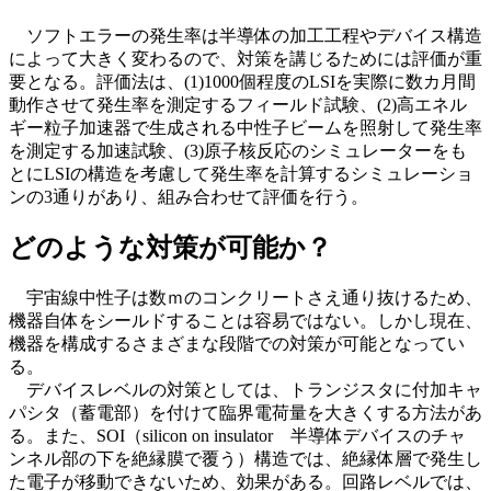
ソフトエラーの発生率は半導体の加工工程やデバイス構造
によって大きく変わるので、対策を講じるためには評価が重
要となる。評価法は、(1)1000個程度のLSIを実際に数カ月間
動作させて発生率を測定するフィールド試験、(2)高エネル
ギー粒子加速器で生成される中性子ビームを照射して発生率
を測定する加速試験、(3)原子核反応のシミュレーターをも
とにLSIの構造を考慮して発生率を計算するシミュレーショ
ンの3通りがあり、組み合わせて評価を行う。
どのような対策が可能か？
宇宙線中性子は数ｍのコンクリートさえ通り抜けるため、
機器自体をシールドすることは容易ではない。しかし現在、
機器を構成するさまざまな段階での対策が可能となってい
る。
デバイスレベルの対策としては、トランジスタに付加キャ
パシタ（蓄電部）を付けて臨界電荷量を大きくする方法があ
る。また、SOI（silicon on insulator 半導体デバイスのチャ
ンネル部の下を絶縁膜で覆う）構造では、絶縁体層で発生し
た電子が移動できないため、効果がある。回路レベルでは、