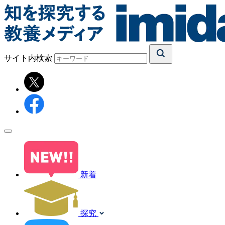
サイト内検索
新着
探究