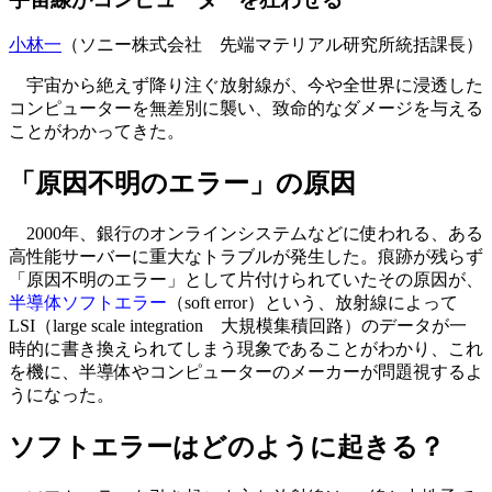
小林一
（ソニー株式会社 先端マテリアル研究所統括課長）
宇宙から絶えず降り注ぐ放射線が、今や全世界に浸透した
コンピューターを無差別に襲い、致命的なダメージを与える
ことがわかってきた。
「原因不明のエラー」の原因
2000年、銀行のオンラインシステムなどに使われる、ある
高性能サーバーに重大なトラブルが発生した。痕跡が残らず
「原因不明のエラー」として片付けられていたその原因が、
半導体ソフトエラー
（soft error）という、放射線によって
LSI（large scale integration 大規模集積回路）のデータが一
時的に書き換えられてしまう現象であることがわかり、これ
を機に、半導体やコンピューターのメーカーが問題視するよ
うになった。
ソフトエラーはどのように起きる？