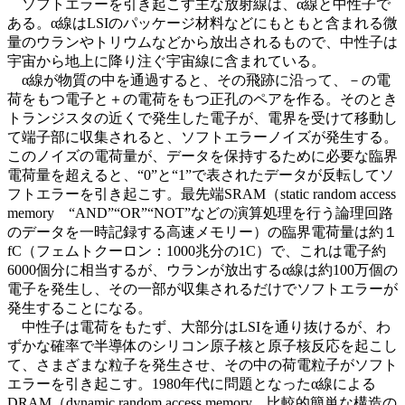
ソフトエラーを引き起こす主な放射線は、α線と中性子で
ある。α線はLSIのパッケージ材料などにもともと含まれる微
量のウランやトリウムなどから放出されるもので、中性子は
宇宙から地上に降り注ぐ宇宙線に含まれている。
α線が物質の中を通過すると、その飛跡に沿って、－の電
荷をもつ電子と＋の電荷をもつ正孔のペアを作る。そのとき
トランジスタの近くで発生した電子が、電界を受けて移動し
て端子部に収集されると、ソフトエラーノイズが発生する。
このノイズの電荷量が、データを保持するために必要な臨界
電荷量を超えると、“0”と“1”で表されたデータが反転してソ
フトエラーを引き起こす。最先端SRAM（static random access
memory “AND”“OR”“NOT”などの演算処理を行う論理回路
のデータを一時記録する高速メモリー）の臨界電荷量は約１
fC（フェムトクーロン：1000兆分の1C）で、これは電子約
6000個分に相当するが、ウランが放出するα線は約100万個の
電子を発生し、その一部が収集されるだけでソフトエラーが
発生することになる。
中性子は電荷をもたず、大部分はLSIを通り抜けるが、わ
ずかな確率で半導体のシリコン原子核と原子核反応を起こし
て、さまざまな粒子を発生させ、その中の荷電粒子がソフト
エラーを引き起こす。1980年代に問題となったα線による
DRAM（dynamic random access memory 比較的簡単な構造の