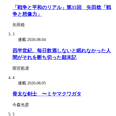
「戦争と平和のリアル」第35回 矢田稔「戦
争と想像力」
矢田稔
3
連載
2026.08.04
四半世紀、毎日飲酒しないと眠れなかった人
間がそれを断ち切った顛末記
雨宮処凛
4
連載
2026.08.05
骨太な剣士 〜ミヤマクワガタ
今森光彦
5