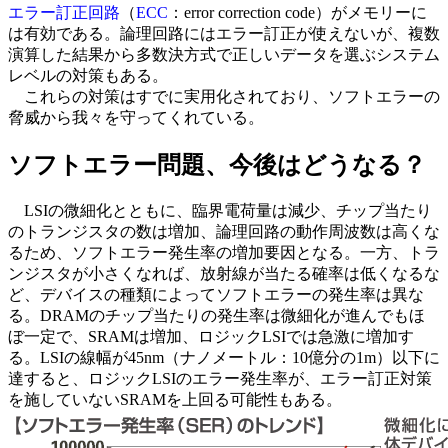
エラー訂正回路
（
ECC
：error correction code）がメモリーに
は有効である。論理回路にはエラー訂正が使えないが、複数
演算した結果から多数決方式で正しいデータを選ぶシステム
レベルの対策もある。
これらの対策はすでに実用化されており、ソフトエラーの
脅威から我々を守ってくれている。
ソフトエラー問題、今後はどうなる？
LSIの微細化とともに、臨界電荷量は減少、チップ当たり
のトランジスタの数は増加、論理回路の動作周波数は高くな
るため、ソフトエラー発生率の増加要因となる。一方、トラ
ンジスタが小さくなれば、放射線が当たる確率は低くなるな
ど、デバイスの種類によってソフトエラーの発生率は異な
る。DRAMのチップ当たりの発生率は微細化が進んでもほ
ぼ一定で、SRAMは増加、ロジックLSIでは急激に増加す
る。LSIの線幅が45nm（ナノメートル：10億分の1m）以下に
達すると、ロジックLSIのエラー発生率が、エラー訂正対策
を施していないSRAMを上回る可能性もある。