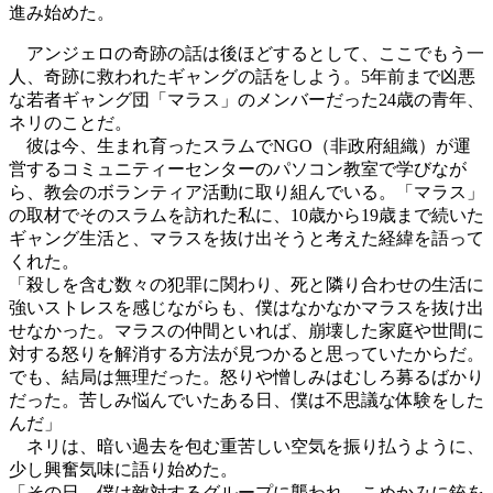
進み始めた。
アンジェロの奇跡の話は後ほどするとして、ここでもう一
人、奇跡に救われたギャングの話をしよう。5年前まで凶悪
な若者ギャング団「マラス」のメンバーだった24歳の青年、
ネリのことだ。
彼は今、生まれ育ったスラムでNGO（非政府組織）が運
営するコミュニティーセンターのパソコン教室で学びなが
ら、教会のボランティア活動に取り組んでいる。「マラス」
の取材でそのスラムを訪れた私に、10歳から19歳まで続いた
ギャング生活と、マラスを抜け出そうと考えた経緯を語って
くれた。
「殺しを含む数々の犯罪に関わり、死と隣り合わせの生活に
強いストレスを感じながらも、僕はなかなかマラスを抜け出
せなかった。マラスの仲間といれば、崩壊した家庭や世間に
対する怒りを解消する方法が見つかると思っていたからだ。
でも、結局は無理だった。怒りや憎しみはむしろ募るばかり
だった。苦しみ悩んでいたある日、僕は不思議な体験をした
んだ」
ネリは、暗い過去を包む重苦しい空気を振り払うように、
少し興奮気味に語り始めた。
「その日、僕は敵対するグループに襲われ、こめかみに銃を