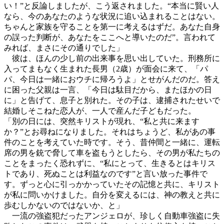
い！”と反論しましたが、こう返されました。“本当に賢い人
なら、今のあなたのような状況に追い込まれることはない。
ちゃんと家族を守ることを第一に考えるはずだ。あなた自身
の誤った判断が、あなたをここへと導いたのだ”。言われて
みれば、まさにその通りでした」
彼は、ほんの少し前の出来事を思い出していた。刑務所に
入ってまもなく生まれた長男（2歳）が面会に来て、「パ
パ、今日は一緒におウチに帰ろうよ」とせがんだのだ。答え
に困った父親は一言、「今日は駄目だから、またほかの日
に」と告げて、息子と別れた。その子は、逮捕されたせいで
結婚しそこねた恋人が、一人で産んだ子どもだった。
「別の日には、突然キリストが現れ、“私と共に来ます
か？”とお尋ねになりました。それはちょうど、私があの事
件のことを考えていた時です。そう、昔仲間と一緒に、運転
席の男を銃で脅して車を盗もうとしたら、その男が私たちの
ことをまったく恐れずに、“私にとって、生きるとはキリス
トであり、死ぬことは利益なのです”と言い放った事件で
す。ずっと心に引っかかっていたその記憶と共に、キリスト
が私に問いかけました。自分を変えるには、神の教えと共に
歩むしかないのではないか、と」
一流の強盗犯だったアンジェロが、珍しく自動車強盗に失