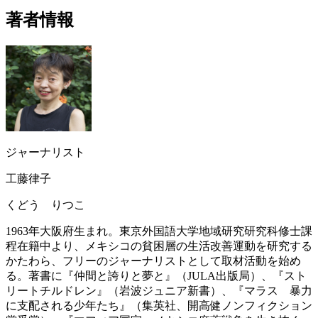
著者情報
ジャーナリスト
工藤律子
くどう りつこ
1963年大阪府生まれ。東京外国語大学地域研究研究科修士課
程在籍中より、メキシコの貧困層の生活改善運動を研究する
かたわら、フリーのジャーナリストとして取材活動を始め
る。著書に『仲間と誇りと夢と』（JULA出版局）、『スト
リートチルドレン』（岩波ジュニア新書）、『マラス 暴力
に支配される少年たち』（集英社、開高健ノンフィクション