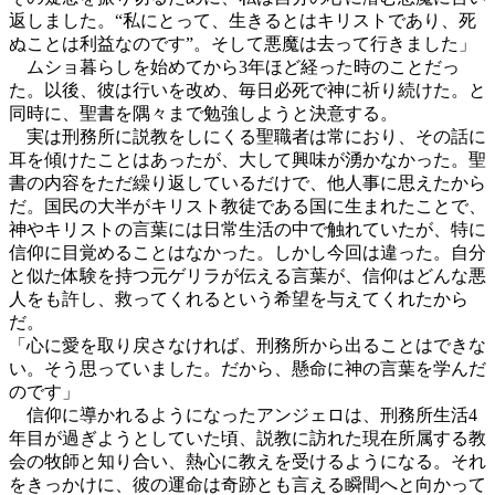
返しました。“私にとって、生きるとはキリストであり、死
ぬことは利益なのです”。そして悪魔は去って行きました」
ムショ暮らしを始めてから3年ほど経った時のことだっ
た。以後、彼は行いを改め、毎日必死で神に祈り続けた。と
同時に、聖書を隅々まで勉強しようと決意する。
実は刑務所に説教をしにくる聖職者は常におり、その話に
耳を傾けたことはあったが、大して興味が湧かなかった。聖
書の内容をただ繰り返しているだけで、他人事に思えたから
だ。国民の大半がキリスト教徒である国に生まれたことで、
神やキリストの言葉には日常生活の中で触れていたが、特に
信仰に目覚めることはなかった。しかし今回は違った。自分
と似た体験を持つ元ゲリラが伝える言葉が、信仰はどんな悪
人をも許し、救ってくれるという希望を与えてくれたから
だ。
「心に愛を取り戻さなければ、刑務所から出ることはできな
い。そう思っていました。だから、懸命に神の言葉を学んだ
のです」
信仰に導かれるようになったアンジェロは、刑務所生活4
年目が過ぎようとしていた頃、説教に訪れた現在所属する教
会の牧師と知り合い、熱心に教えを受けるようになる。それ
をきっかけに、彼の運命は奇跡とも言える瞬間へと向かって