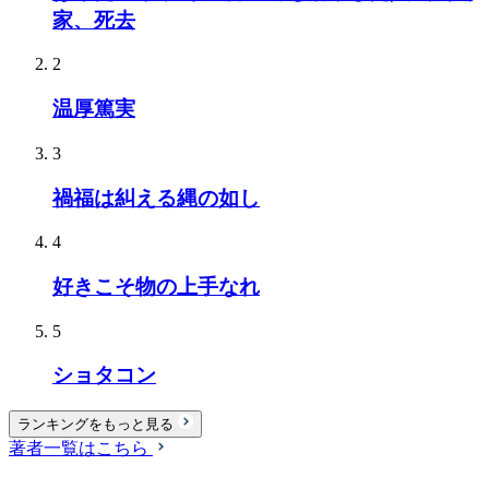
家、死去
2
温厚篤実
3
禍福は糾える縄の如し
4
好きこそ物の上手なれ
5
ショタコン
ランキングをもっと見る
著者一覧はこちら