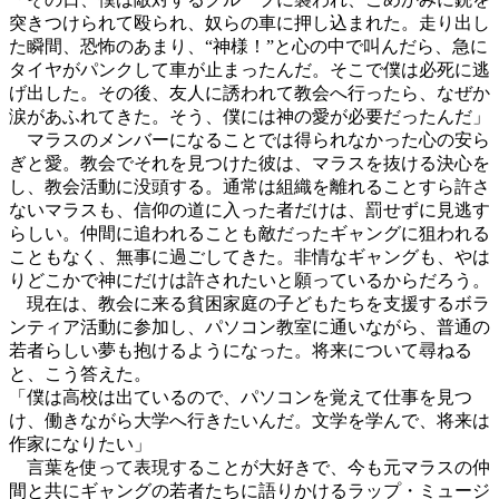
突きつけられて殴られ、奴らの車に押し込まれた。走り出し
た瞬間、恐怖のあまり、“神様！”と心の中で叫んだら、急に
タイヤがパンクして車が止まったんだ。そこで僕は必死に逃
げ出した。その後、友人に誘われて教会へ行ったら、なぜか
涙があふれてきた。そう、僕には神の愛が必要だったんだ」
マラスのメンバーになることでは得られなかった心の安ら
ぎと愛。教会でそれを見つけた彼は、マラスを抜ける決心を
し、教会活動に没頭する。通常は組織を離れることすら許さ
ないマラスも、信仰の道に入った者だけは、罰せずに見逃す
らしい。仲間に追われることも敵だったギャングに狙われる
こともなく、無事に過ごしてきた。非情なギャングも、やは
りどこかで神にだけは許されたいと願っているからだろう。
現在は、教会に来る貧困家庭の子どもたちを支援するボラ
ンティア活動に参加し、パソコン教室に通いながら、普通の
若者らしい夢も抱けるようになった。将来について尋ねる
と、こう答えた。
「僕は高校は出ているので、パソコンを覚えて仕事を見つ
け、働きながら大学へ行きたいんだ。文学を学んで、将来は
作家になりたい」
言葉を使って表現することが大好きで、今も元マラスの仲
間と共にギャングの若者たちに語りかけるラップ・ミュージ