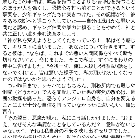
敗したこの事件は、武器を持つことよりも信仰心を持つこと
のほうが人を強くし、恐怖心を打ち消すことができるという
事実を、少年ギャングたちに突きつけた。その記憶が今、彼
をある決断へと導こうとしていた――自分は浅はかな弱い人
間だと認め、ギャング仲間や暴力に頼ることをやめて、神と
共に正しい道を歩む決意をしよう。
「神が私を変えようとしてくださっている！ 私はそう感じ
て、キリストに言いました。“あなたについて行きます”。す
ると彼は、“ならば、これまでの悪い人間関係をすべて断ち
切りなさい”と、命じました。そこで私は、すぐにまわりの
連中に告げました。“今後一切、俺に人殺しや犯罪の話をし
ないでくれ”と。皆は驚いた様子で、私の頭がおかしくなっ
たのではないかと思ったようでした」
つい昨日まで、シャバではもちろん、刑務所内でも殺しや
恫喝（どうかつ）で人を支配していた男の突然の改心は、周
囲の動揺を誘った。恐らくアンジェロ自身も、自分を変える
ことにまだ十分な自信を持っていなかったに違いない。彼は
言う。
「その翌日、悪魔が現れ、私にこう話しかけました。“おま
え、なぜそんな馬鹿なことをしているんだ？ 意味がないじ
ゃないか”。それは私自身の不安を映し出すセリフでした。
その疑念を振り切るために、私は自分の心に潜む悪魔に言い