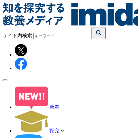
サイト内検索
新着
探究