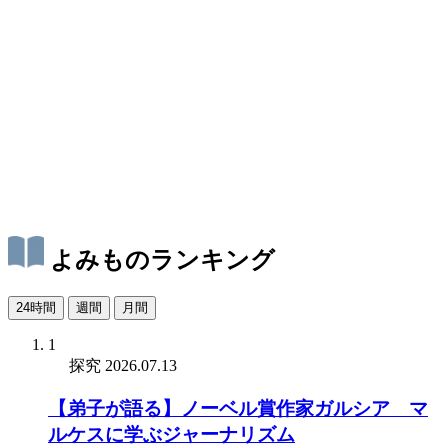
よみものランキング
24時間
週間
月間
1
探究
2026.07.13
【弟子が語る】ノーベル賞作家ガルシア゠マ
ルケスに学ぶジャーナリズム