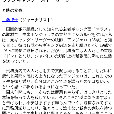
奇跡の変身
工藤律子
（ジャーナリスト）
国際的犯罪組織として知られる若者ギャング団「マラス」
の取材で、中米ホンジュラスの首都テグシガルパを訪れた私
は、元ギャング・リーダーの牧師、アンジェロ（35歳）と知
り合う。彼は12歳からギャング街道を走り続けたが、19歳で
ついに警察に逮捕される。だが、刑務所でも囚人たちの首領
（ドン）となり、シャバにいた頃以上の緊張感に満ちた生活
を送っていた。
刑務所内で囚人たちを力で支配し続けることに、しだいに
疲れと疑問を感じるようになったアンジェロは、これまでの
人生を振り返り、自分はどこかで道を誤ったのではないか、
という思いに駆られるようになっていた。
囚人仲間にも、「あなたは麻薬もやらず、はっきりとした
意識を持って人を殺している。それこそ地獄に落ちますよ」
と告げられ、不安はますます膨らんでいく。逮捕されてすぐ
に刑務所送りになり、遅々として進まない裁判の判決を待つ
間にムショ内の裏切り者に殺されるか、あるいは一生ここか