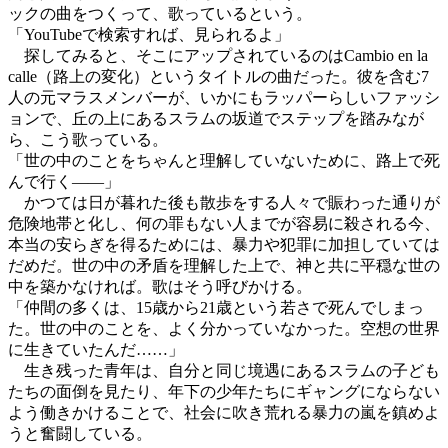
ックの曲をつくって、歌っているという。
「YouTubeで検索すれば、見られるよ」
探してみると、そこにアップされているのはCambio en la
calle（路上の変化）というタイトルの曲だった。彼を含む7
人の元マラスメンバーが、いかにもラッパーらしいファッシ
ョンで、丘の上にあるスラムの坂道でステップを踏みなが
ら、こう歌っている。
「世の中のことをちゃんと理解していないために、路上で死
んで行く――」
かつては日が暮れた後も散歩をする人々で賑わった通りが
危険地帯と化し、何の罪もない人までが容易に殺される今、
本当の安らぎを得るためには、暴力や犯罪に加担していては
だめだ。世の中の矛盾を理解した上で、神と共に平穏な世の
中を築かなければ。歌はそう呼びかける。
「仲間の多くは、15歳から21歳という若さで死んでしまっ
た。世の中のことを、よく分かっていなかった。空想の世界
に生きていたんだ……」
生き残った青年は、自分と同じ境遇にあるスラムの子ども
たちの面倒を見たり、年下の少年たちにギャングにならない
よう働きかけることで、社会に吹き荒れる暴力の嵐を鎮めよ
うと奮闘している。