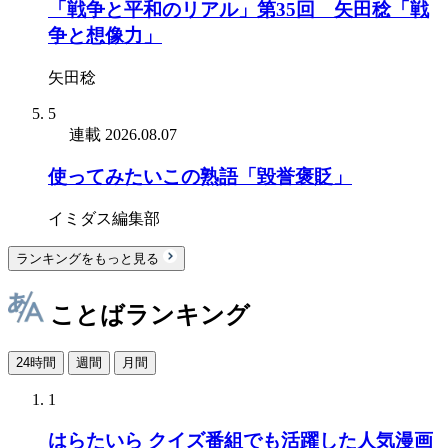
「戦争と平和のリアル」第35回 矢田稔「戦
争と想像力」
矢田稔
5
連載
2026.08.07
使ってみたいこの熟語「毀誉褒貶」
イミダス編集部
ランキングをもっと見る
ことばランキング
24時間
週間
月間
1
はらたいら クイズ番組でも活躍した人気漫画