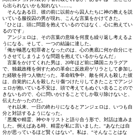
ら出られないかも知れない……。
そんなある日、彼の前に以前から囚人たちに神の教えを説
いている服役囚の男が現れ、こんな言葉をかけてきた。
「ひとは、頭に問題を抱えているのではなく、心に抱えてい
るのです」
アンジェロは、その言葉の意味を何度も繰り返し考えるよ
うになる。そして、一つの結論に達した。
「俺が極悪な犯罪者となったのは、心の奥底に何か自分にそ
うさせてしまうような問題を抱えているからなんだ」
言葉をかけてくれた男は、20年ほど前に隣国ニカラグア
で、独裁政権を倒すための革命に反政府ゲリラとして参加し
た経験を持つ人物だった。革命戦争中、敵を何人も殺した彼
は、自覚的に人を殺したり傷つけたりしてきたことでアンジ
ェロが抱いている不安は、頭で考えてもぬぐい去ることので
きないもので、心に問いかけることでしか取り除けないと、
伝えたかったのだ。
それ以来、一日の終わりになるとアンジェロは、いつも自
分と対話するようになった。
「悪魔や精霊、神やキリストと語り合う形で、対話は進みま
した。例えばある時、精霊が私に言いました。“あなたは自
分が思っているほど賢くはない”。私は、“そんなことはな