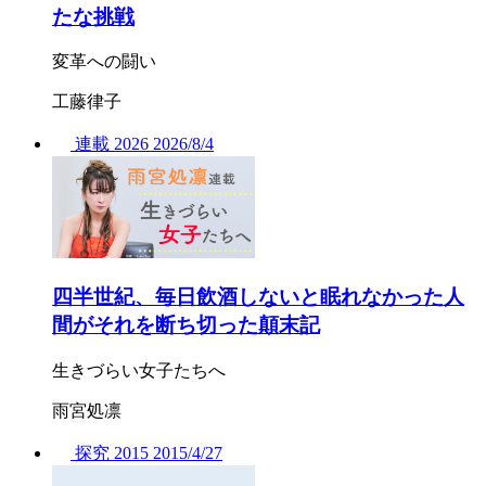
たな挑戦
変革への闘い
工藤律子
連載
2026
2026/
8/4
四半世紀、毎日飲酒しないと眠れなかった人
間がそれを断ち切った顛末記
生きづらい女子たちへ
雨宮処凛
探究
2015
2015/
4/27