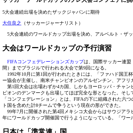
5大会連続出場を決めたザックジャパンに期待
大住良之
（サッカージャーナリスト）
5大会連続のワールドカップ出場を決め、アルベルト・ザッケ
大会はワールドカップの予行演習
FIFAコンフェデレーションズカップ
は、国際サッカー連盟（
間）までブラジルで行われる大会で第9回になる。
1992年10月に第1回が行われたときには、「ファハド国
ー協会が主催し、南米チャンピオンのアルゼンチン、アフリ
第1回大会は出場わずか4カ国、しかもヨーロッパ・チャンピ
ピオンのデンマークも出場してほぼ完全な形となった。そして9
「コンフェデレーション」とは、FIFAの下に組織された六
ト国を含めた計8チームで争うという現在の形ができた。
99年7月に開催された第4回メキシコ大会からはサウジアラビ
年にワールドカップ開催国で行うようになっている。「ワー
日本は「準常連」国