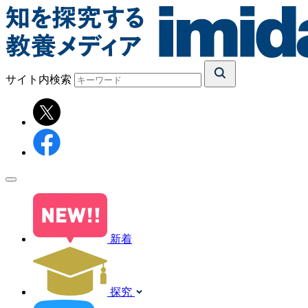
サイト内検索
新着
探究