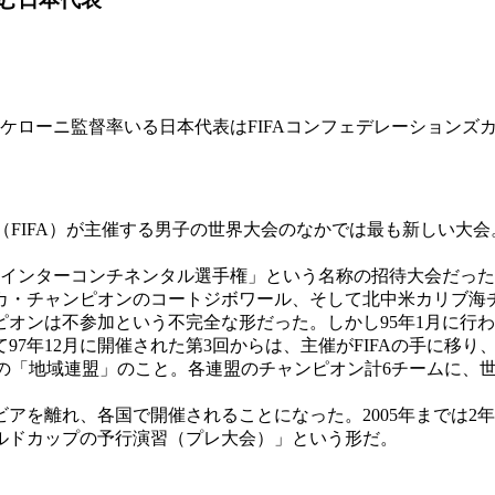
ローニ監督率いる日本代表はFIFAコンフェデレーションズ
FIFA）が主催する男子の世界大会のなかでは最も新しい大会。19
王杯インターコンチネンタル選手権」という名称の招待大会だっ
カ・チャンピオンのコートジボワール、そして北中米カリブ海
オンは不参加という不完全な形だった。しかし95年1月に行わ
7年12月に開催された第3回からは、主催がFIFAの手に移り
つの「地域連盟」のこと。各連盟のチャンピオン計6チームに、
アを離れ、各国で開催されることになった。2005年までは2
ルドカップの予行演習（プレ大会）」という形だ。