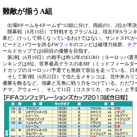
難敵が揃うA組
出場8チームを4チームずつ2組に分け、両組の1、2位が準
開幕戦（6月15日）で対戦するブラジルは、現在FIFAラ
果だ。けっして弱くなっているわけではない。サントスFCから
ピードとパワーを誇るFW
フッキ
のコンビは破壊力抜群。
チア
ールドカップでは6回目の優勝を目指す。
第2戦（6月19日）の相手は昨12年のEURO（ヨーロッパ
ンキングは8位。世界最高クラスの名MF（ミッドフィールダ
ドカップのヨーロッパ予選でも無敗で首位を走っている。日
そして第3戦（6月22日）で当たるメキシコは、北中米カリブ
優勝を飾るなど、強豪と互角に戦う力をつけている。ただワー
ナマ、アウェー）、そして11日（コスタリカ、ホーム）と予