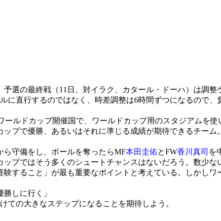
、予選の最終戦（11日、対イラク、カタール・ドーハ）は調整
ジルに直行するのではなく、時差調整は6時間ずつになるので、
、ワールドカップ開催国で、ワールドカップ用のスタジアムを使
カップで優勝、あるいはそれに準じる成績が期待できるチーム
ら守備をし、ボールを奪ったらMF
本田圭佑
とFW
香川真司
を
カップではそう多くのシュートチャンスはないだろう。数少な
験すること」が最も重要なポイントと考えている。しかしワー
優勝しに行く」
けての大きなステップになることを期待しよう。