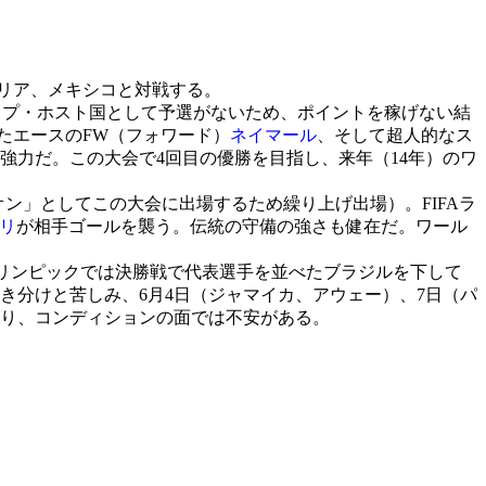
タリア、メキシコと対戦する。
カップ・ホスト国として予選がないため、ポイントを稼げない結
したエースのFW（フォワード）
ネイマール
、そして超人的なス
強力だ。この大会で4回目の優勝を目指し、来年（14年）のワ
オン」としてこの大会に出場するため繰り上げ出場）。FIFAラ
リ
が相手ゴールを襲う。伝統の守備の強さも健在だ。ワール
・オリンピックでは決勝戦で代表選手を並べたブラジルを下して
き分けと苦しみ、6月4日（ジャマイカ、アウェー）、7日（パ
なり、コンディションの面では不安がある。