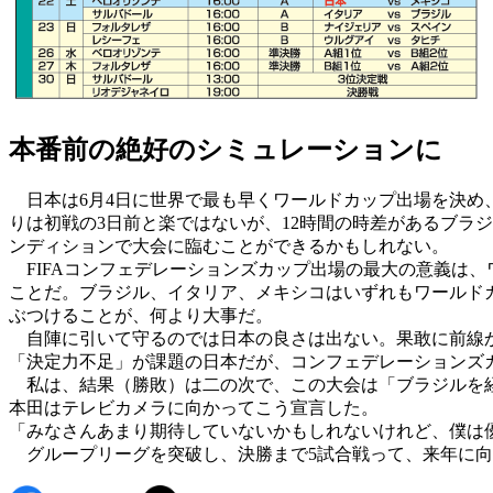
本番前の絶好のシミュレーションに
日本は6月4日に世界で最も早くワールドカップ出場を決め
りは初戦の3日前と楽ではないが、12時間の時差があるブラ
ンディションで大会に臨むことができるかもしれない。
FIFAコンフェデレーションズカップ出場の最大の意義は
ことだ。ブラジル、イタリア、メキシコはいずれもワールド
ぶつけることが、何より大事だ。
自陣に引いて守るのでは日本の良さは出ない。果敢に前線か
「決定力不足」が課題の日本だが、コンフェデレーションズ
私は、結果（勝敗）は二の次で、この大会は「ブラジルを経
本田はテレビカメラに向かってこう宣言した。
「みなさんあまり期待していないかもしれないけれど、僕は
グループリーグを突破し、決勝まで5試合戦って、来年に向