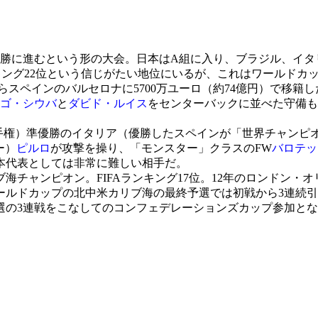
決勝に進むという形の大会。日本はA組に入り、ブラジル、イ
ンキング22位という信じがたい地位にいるが、これはワールド
スペインのバルセロナに5700万ユーロ（約74億円）で移籍
ゴ・シウバ
と
ダビド・ルイス
をセンターバックに並べた守備も
選手権）準優勝のイタリア（優勝したスペインが「世界チャンピ
ー）
ピルロ
が攻撃を操り、「モンスター」クラスのFW
バロテッ
本代表としては非常に難しい相手だ。
海チャンピオン。FIFAランキング17位。12年のロンドン
ルドカップの北中米カリブ海の最終予選では初戦から3連続引
選の3連戦をこなしてのコンフェデレーションズカップ参加と