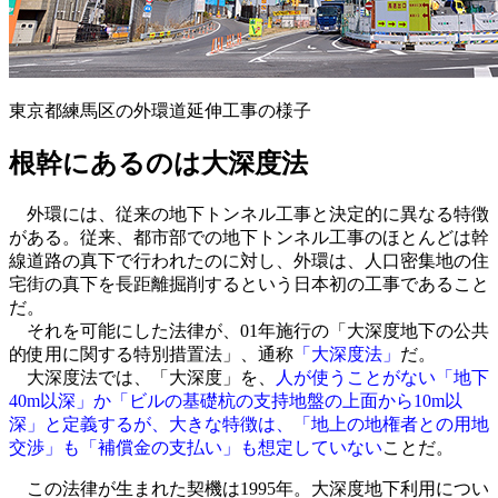
東京都練馬区の外環道延伸工事の様子
根幹にあるのは大深度法
外環には、従来の地下トンネル工事と決定的に異なる特徴
がある。従来、都市部での地下トンネル工事のほとんどは幹
線道路の真下で行われたのに対し、外環は、人口密集地の住
宅街の真下を長距離掘削するという日本初の工事であること
だ。
それを可能にした法律が、01年施行の「大深度地下の公共
的使用に関する特別措置法」、通称
「大深度法」
だ。
大深度法では、「大深度」を、
人が使うことがない「地下
40m以深」か「ビルの基礎杭の支持地盤の上面から10m以
深」と定義するが、大きな特徴は、「地上の地権者との用地
交渉」も「補償金の支払い」も想定していない
ことだ。
この法律が生まれた契機は1995年。大深度地下利用につい