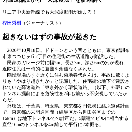
リニア中央新幹線でも大深度掘削が始まる！
樫田秀樹
（ジャーナリスト）
起きないはずの事故が起きた
2020年10月18日。ドドーンという音とともに、東京都調布
市東つつじヶ丘2丁目の住宅街の生活道路が陥没した。
民家のガレージ前に幅5m、長さ3m、深さ6mの穴が現れ、
近隣住民は一時的に避難を余儀なくされた。
陥没現場のすぐ近くに住む菊地春代さんは、事故に驚くよ
りも「やはり起きたか」と認識した。住宅街の地下で建設さ
れていた高速道路「東京外かく環状道路」（以下、外環）の
トンネル掘削による危険性を7年も前から不安視していたか
らだ。
外環は、千葉県、埼玉県、東京都を円弧状に結ぶ道路計画
で、東京都の未開通区間（練馬区から世田谷区までの
16km）は地下トンネルでの計画だ。5階建てビルに相当する
直径16mのトンネルを4m離して平行に2本掘る。