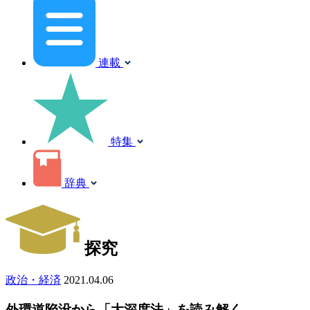
連載
特集
辞典
探究
政治・経済
2021.04.06
外環道陥没から「大深度法」を読み解く