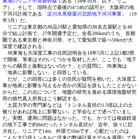
東海のリニア中央新幹線
である（18年10月。以下、リニ
ア）。そして、現時点で最後の4つめの認可が、大阪府の地
下河川計画である
「淀川水系寝屋川北部地下河川事業」
（19
年3月）だ。
リニアは東京都のJR品川駅と愛知県のJR名古屋駅とを40
分で結ぶ計画で、27年開通予定だ。全長286kmのうち、首都
圏である東京都と神奈川県、そして愛知県で延べ50kmが大
深度で建設される。
JR東海も大深度工事の住民説明会を18年5月に上記1都2県
で開催。筆者はそのいくつかを取材したが、ここでも「地下
からの騒音と振動はないのか？」との質問に、JR東海は
「地表に影響しない」と回答している。
だが、この回答には多くの住民が疑問を抱いた。大深度工
事が地表に影響を与えるか否かの実証を誰もしたことがない
からだ。この点について、地盤の研究を進める環境地盤研究
所の徳竹真人所長はこう解説する。
「土質力学の専門家などは『トンネル直径の1.5倍以上の土
被りがあれば地上に影響ない』と学会などで述べていまし
た。実際、運用に問題はなかった。でも、かつては複線鉄道
の地下工事で約8mだったトンネル直径が、近年、徐々に巨
大化し、リニアで14m、外環で16mです。心配だったのは、
こんな大口径トンネルに従来の数値計算モデルを適用して良