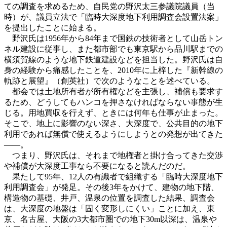
ての調査を求めるため、自民党の野沢太三参議院議員（当
時）が、議員立法で「臨時大深度地下利用調査会設置法案」
を提出したことに始まる。
野沢氏は1956年から84年まで国鉄の技術者として山岳トン
ネル建設に従事し、また都市部でも東京駅から品川駅までの
横須賀線のような地下鉄道建設などを担当した。野沢氏は自
身の経験から痛感したことを、2010年に上梓した『新幹線の
軌跡と展望』（創英社）で次のようなことを述べている。
都会では土地所有者が所有権などを主張し、補償も要求す
るため、どうしてもハンコを押さなければならない事態が生
じる。用地買収を行えず、ときには何年も仕事が止まった。
そこで、地上に影響のない深さ、大深度で、公共目的の地下
利用であれば無償で使えるようにしようとの発想が出てきた
――。
つまり、野沢氏は、それまで地権者と掛け合ってきた交渉
や補償が大深度工事なら不要になると読んだのだ。
果たして95年、12人の有識者で組織する「臨時大深度地下
利用調査会」が発足。その後3年をかけて、建物の地下階、
構造物の基礎、井戸、温泉の位置を調査した結果、調査会
は、大深度の地盤は「固く変形しにくい」ことに加え、東
京、名古屋、大阪の3大都市圏での地下30m以深は、温泉や