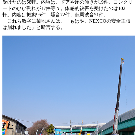
受けたのは58軒。内容は、ドアや床の傾きが19件、コンクリ
ートのひび割れが17件等々。体感的被害を受けたのは102
軒。内容は振動95件、騒音72件、低周波音51件。
これら数字に菊地さんは、「もはや、NEXCOの安全主張
は崩れました」と断言する。