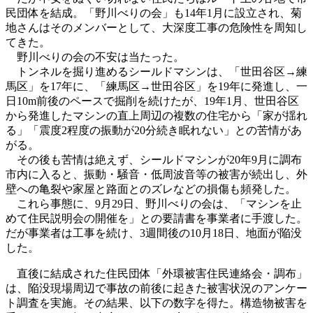
民団体を結成。「野川べりの会」も14年1月に設立され、菊
地さんはそのメンバーとして、大深度工事の危険性を周知し
てきた。
野川べりの会の不安は当たった。
トンネルを掘り進めるシールドマシンは、「世田谷区→練
馬区」を17年に、「練馬区→世田谷区」を19年に発進し、一
日10m前後のペースで掘削を続けたが、19年1月、世田谷区
から発進したマシンの直上周辺の複数の住宅から「家が揺れ
る」「震度2程度の振動が20分続き眠れない」との苦情があ
がる。
その後も苦情は絶えず、シールドマシンが20年9月に調布
市内に入ると、振動・騒音・低周波音等の被害が続出し、外
壁への亀裂や家屋と路面とのズレなどの損傷も頻発した。
これら事態に、9月29日、野川べりの会は、「マシンを止
めて住民説明会の開催を」との要請書を事業者に手渡した。
だが事業者は工事を続け、3週間後の10月18日、地面が陥没
した。
直後に結成された住民団体「外環被害住民連絡会・調布」
は、陥没現場周辺で事故の前後に起きた被害状況のアンケー
ト調査を実施。その結果、以下の数字を得た。構造物被害を