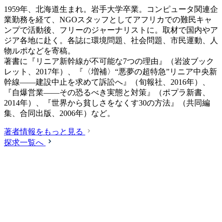
1959年、北海道生まれ。岩手大学卒業。コンピュータ関連企
業勤務を経て、NGOスタッフとしてアフリカでの難民キャ
ンプで活動後、フリーのジャーナリストに。取材で国内やア
ジア各地に赴く。各誌に環境問題、社会問題、市民運動、人
物ルポなどを寄稿。
著書に『リニア新幹線が不可能な7つの理由』（岩波ブック
レット、2017年）、『〈増補〉“悪夢の超特急”リニア中央新
幹線――建設中止を求めて訴訟へ』（旬報社、2016年）、
『自爆営業――その恐るべき実態と対策』（ポプラ新書、
2014年）、『世界から貧しさをなくす30の方法』（共同編
集、合同出版、2006年）など。
著者情報をもっと見る
探求一覧へ