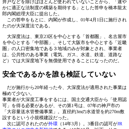
井戸などを除けばほとんど使われていないことから、「速や
かに適正な法制度の構築を期待する」とした答申を橋本龍太
郎内閣総理大臣に提出した。
この答申をもとに、内閣が作成し、01年4月1日に施行され
たのが大深度法である。
大深度法は、東京23区を中心とする「首都圏」、名古屋市
を中心とする「中部圏」、そして大阪市を中心とする「近畿
圏」の人口密集地である３地域のみが対象とされ、事業者
は、公共性のある事業（電気、ガス、水道、鉄道、道路な
ど）では大深度地下を無償使用できることになったのだ。
安全であるかを誰も検証していない
だが施行から20年経った今、大深度法が適用された事業は
極めて少ない。
事業者が大深度工事をするには、国土交通大臣から「使用認
可」を得る必要があるが、その第1号は、07年の神戸市の
「大容量送水管整備事業」。直径約3mの水道管を約270m敷
設するという小規模建設だった。
次に認可されたのが
外環
（14年3月）。3番目の認可が
JR