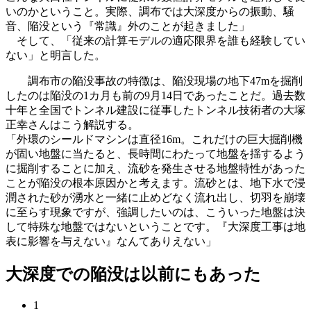
いのかということ。実際、調布では大深度からの振動、騒
音、陥没という『常識』外のことが起きました」
そして、「従来の計算モデルの適応限界を誰も経験してい
ない」と明言した。
調布市の陥没事故の特徴は、陥没現場の地下47mを掘削
したのは陥没の1カ月も前の9月14日であったことだ。過去数
十年と全国でトンネル建設に従事したトンネル技術者の大塚
正幸さんはこう解説する。
「外環のシールドマシンは直径16m。これだけの巨大掘削機
が固い地盤に当たると、長時間にわたって地盤を揺するよう
に掘削することに加え、流砂を発生させる地盤特性があった
ことが陥没の根本原因かと考えます。流砂とは、地下水で浸
潤された砂が湧水と一緒に止めどなく流れ出し、
切羽
を崩壊
に至らす現象ですが、強調したいのは、こういった地盤は決
して特殊な地盤ではないということです。『大深度工事は地
表に影響を与えない』なんてありえない」
大深度での陥没は以前にもあった
1