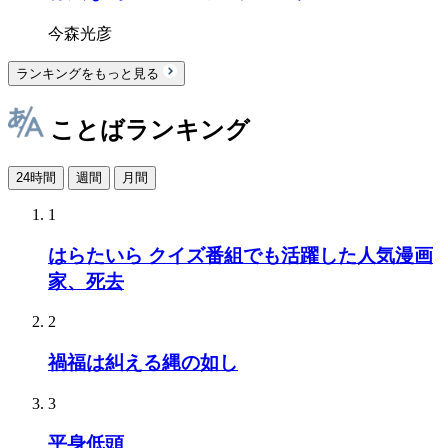
今森光彦
ランキングをもっと見る
ことばランキング
24時間
週間
月間
1
はらたいら クイズ番組でも活躍した人気漫画
家、死去
2
禍福は糾える縄の如し
3
平身低頭