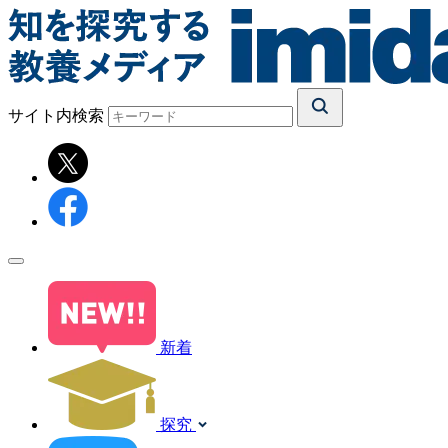
サイト内検索
新着
探究