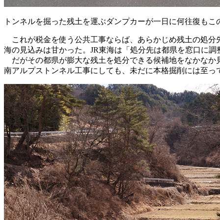
トンネルを掘った残土を運ぶダンプカーが一日に何往復もこ
これが税金を使う公共工事ならば、あらかじめ残土の処分先
海の見込みは甘かった。JR東海は「処分先は都県を窓口に
だがその都県が膨大な残土を処分できる候補地をなかなか見
南アルプストンネル工事にしても、未だに本格掘削には至っ