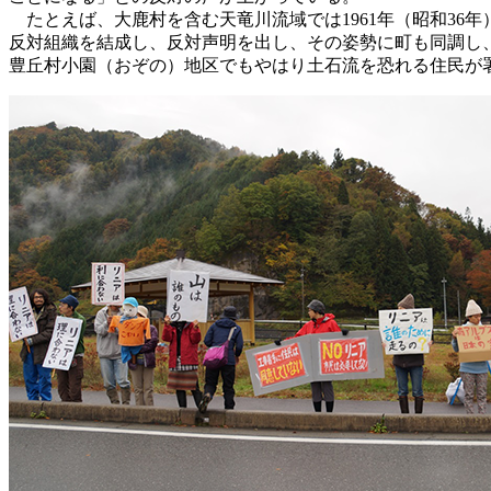
たとえば、大鹿村を含む天竜川流域では1961年（昭和36
反対組織を結成し、反対声明を出し、その姿勢に町も同調し
豊丘村小園（おぞの）地区でもやはり土石流を恐れる住民が