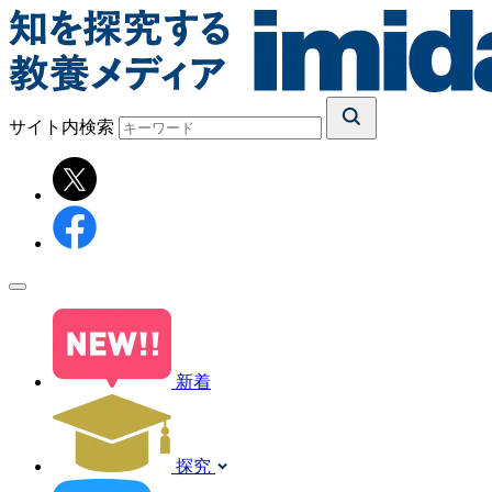
サイト内検索
新着
探究