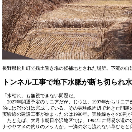
長野県松川町で残土置き場の候補地とされた場所。下流の自
トンネル工事で地下水脈が断ち切られ
「水枯れ」も無視できない問題だ。
2027年開通予定のリニアだが、じつは、1997年からリニ
的には7分の1は完成している。その実験線周辺で起きた問題
実験線の建設工事が始まったのは1990年。実験線もその8
たとえば、大月市朝日小沢地区では、1994年に簡易水道の
ナやヤマメの釣りのメッカが、一滴の水も流れない草むらと