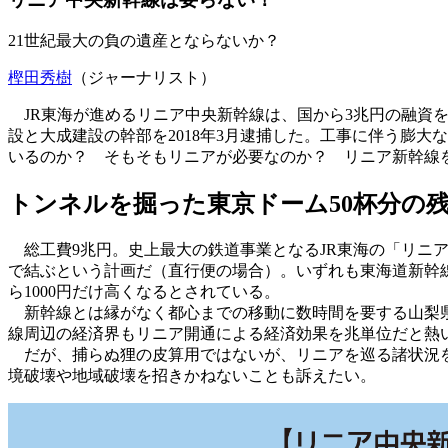
21世紀最大の負の遺産とならないか？
樫田秀樹
（ジャーナリスト）
JR東海が進めるリニア中央新幹線は、国から3兆円の融資
設と大成建設の幹部を2018年3月逮捕した。工事に伴う膨
いるのか？ そもそもリニアが必要なのか？ リニア新幹線
トンネルを掘った東京ドーム50杯分の
総工費9兆円。史上最大の鉄道事業となるJR東海の「リニア中央
で結ぶという計画だ（直行便の場合）。いずれも東海道新幹線
ら1000円だけ高くなるとされている。
新幹線とは縁がなく都心までの移動に数時間を要する山梨県
線周辺の経済界もリニア開通による経済効果を兆単位だと熱
だが、捕らぬ狸の皮算用ではないが、リニアを巡る諸状況を冷
境破壊や地域破壊を招きかねないことも訴えたい。