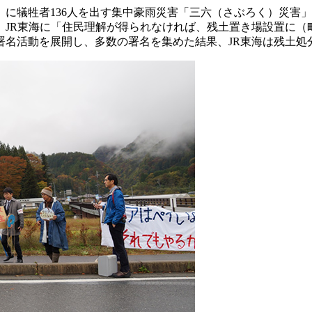
年）に犠牲者136人を出す集中豪雨災害「三六（さぶろく）災
、JR東海に「住民理解が得られなければ、残土置き場設置に（
署名活動を展開し、多数の署名を集めた結果、JR東海は残土処