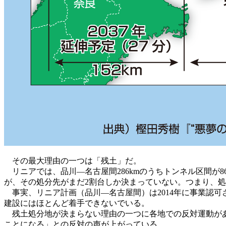
その最大理由の一つは「残土」だ。
リニアでは、品川―名古屋間286kmのうちトンネル区間が8
が、その処分先がまだ2割台しか決まっていない。つまり、
事実、リニア計画（品川―名古屋間）は2014年に事業認可
建設にはほとんど着手できないでいる。
残土処分地が決まらない理由の一つに各地での反対運動があ
ことになる」との反対の声が上がっている。