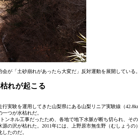
治会が「土砂崩れがあったら大変だ」反対運動を展開している
水枯れが起こる
ア走行実験を運用してきた山梨県にある山梨リニア実験線（42.
の一つが水枯れだ。
割がトンネル工事だったため、各地で地下水脈が断ち切られ、そ
水源の沢が枯れた。2011年には、上野原市無生野（むしょう
化したのだ。