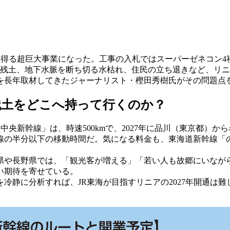
を得る超巨大事業になった。工事の入札ではスーパーゼネコン4
大な残土、地下水脈を断ち切る水枯れ、住民の立ち退きなど、リ
を長年取材してきたジャーナリスト・樫田秀樹氏がその問題点
残土をどこへ持って行くのか？
新幹線」は、時速500kmで、2027年に品川（東京都）から名
の半分以下の移動時間だ。気になる料金も、東海道新幹線「の
や長野県では、「観光客が増える」「若い人も故郷にいなが
い期待を寄せている。
静に分析すれば、JR東海が目指すリニアの2027年開通は難