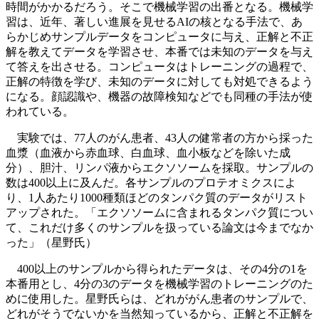
時間がかかるだろう。そこで機械学習の出番となる。機械学
習は、近年、著しい進展を見せるAIの核となる手法で、あ
らかじめサンプルデータをコンピュータに与え、正解と不正
解を教えてデータを学習させ、本番では未知のデータを与え
て答えを出させる。コンピュータはトレーニングの過程で、
正解の特徴を学び、未知のデータに対しても対処できるよう
になる。顔認識や、機器の故障検知などでも同種の手法が使
われている。
実験では、77人のがん患者、43人の健常者の方から採った
血漿（血液から赤血球、白血球、血小板などを除いた成
分）、胆汁、リンパ液からエクソソームを採取。サンプルの
数は400以上に及んだ。各サンプルのプロテオミクスによ
り、1人あたり1000種類ほどのタンパク質のデータがリスト
アップされた。「エクソソームに含まれるタンパク質につい
て、これだけ多くのサンプルを扱っている論文は今までなか
った」（星野氏）
400以上のサンプルから得られたデータは、その4分の1を
本番用とし、4分の3のデータを機械学習のトレーニングのた
めに使用した。星野氏らは、どれががん患者のサンプルで、
どれがそうでないかを当然知っているから、正解と不正解を