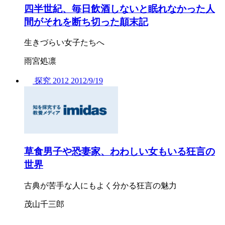
四半世紀、毎日飲酒しないと眠れなかった人
間がそれを断ち切った顛末記
生きづらい女子たちへ
雨宮処凛
探究
2012
2012/
9/19
草食男子や恐妻家、わわしい女もいる狂言の
世界
古典が苦手な人にもよく分かる狂言の魅力
茂山千三郎