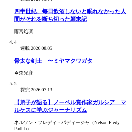
四半世紀、毎日飲酒しないと眠れなかった人
間がそれを断ち切った顛末記
雨宮処凛
4
連載
2026.08.05
骨太な剣士 〜ミヤマクワガタ
今森光彦
5
探究
2026.07.13
【弟子が語る】ノーベル賞作家ガルシア゠マ
ルケスに学ぶジャーナリズム
ネルソン・フレディ・パディージャ（Nelson Fredy
Padilla）