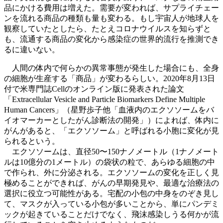
品にかける費用は増えた。需要が変われば、サプライチェー
ンを流れる商品の種類も量も変わる。もし宇宙人が地球人を
観察していたとしたら、たとえコロナウイルスを知らずと
も、流通する商品の変化から感染症の世界的流行を推測でき
るに違いない。
人間の体内で何らかの異常事態が発生した場合にも、全身
の細胞が生産する「商品」が変わるらしい。2020年8月13日
付で米専門誌Cellのオンライン版に発表された論文
「Extracellular Vesicle and Particle Biomarkers Define Multiple
Human Cancers」（星野歩子他「血液内のエクソソームをバ
イオマーカーとしたがん診断法の開発」）によれば、体内に
がんがあると、「エクソソーム」と呼ばれる小胞に変化が見
られるという。
エクソソームは、直径50〜150ナノメートル（1ナノメート
ルは10億分の1メートル）の袋状の粒で、あらゆる細胞の中
で作られ、外に分泌される。エクソソームの変化を正しく見
極めることができれば、がんの早期発見や、最適な治療法の
選択に役立つ可能性がある。宅配の小包の中身をのぞき見し
て、マスクが入っている小包が多いことから、単にパンデミ
ックが起きていることだけでなく、飛沫感染しうる何かが流