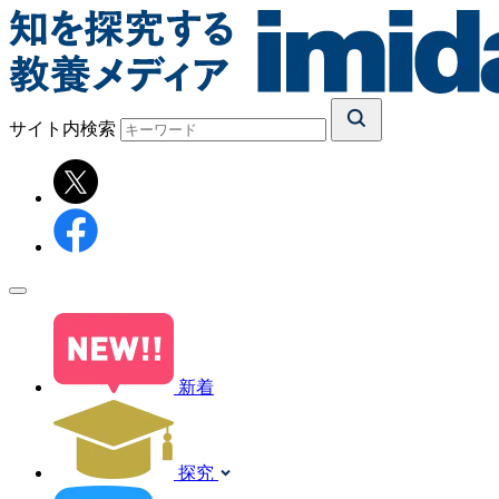
サイト内検索
新着
探究