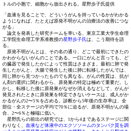
トルの小胞で、細胞から放出される。星野歩子氏提供
「血液を見ることで、どういうがんを持っているかがわかる
ようになれば、たとえば原発不明がんの治療法の改善につな
がる」
論文を発表した研究チームを率いる、東京工業大学生命理
工学院生命理工学系准教授の
星野歩子氏
は、こう期待を語
る。
原発不明がんとは、その名の通り、どこで最初にできたの
かわからないがんのことである。一口にがんと言っても、ど
の臓器で発生したかによって性質はさまざま。最初に肺で発
生したがんと、大腸で発生した後に肺に転移したがんでは、
同じ肺から見つかったものでも異なる。がんの性質は、抗が
ん剤の選択に関わるから、原発巣の特定は極めて重要だ。し
かし、転移した後に原発巣がなぜか消えるなどして、がんが
発見されたときに原発巣を特定できないケースは、成人がか
かるがんの2〜5％を占める。診断から5年後の生存率は、全
部位・全ステージの平均で70％に迫るが、原発不明がんの場
合、2〜6％と極端に低い。
星野氏らの前出の研究では、1から4まであるステージに関
わりなく、
血液など体液中のエクソソームのタンパク質を調