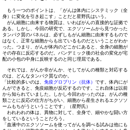
もう一つのポイントは、「がんは体内にシステミック（全
身）に変化を引き起こす」ことだと星野氏はいう。
がん細胞に由来する物質は、いわばがんの直接的な証拠で
ある。しかし、今回の研究で、エクソソームから見つかった
タンパク質のパネルは、必ずしもがん細胞に由来するもので
はなく、正常な細胞からも出ているものだということがわか
った。つまり、がんが体内のどこかにあると、全身の細胞が
その存在に反応するのだ。パンデミック後の社会の変化が宅
配の小包の中身に反映するのと同じ理屈である。
それでは、がんか非がんか、そしてがんの種類と対応する
のは、どんなタンパク質なのか。
「比較的多いのは、
免疫グロブリン（抗体）
です。体内にが
んができると、免疫細胞が反応するのです。これ自体は以前
から知られていました。しかし今回わかったのは、がんの種
類ごとに反応の仕方がちがい、細胞から産生されるエクソソ
ームもちがうということです」（星野氏）
われわれの体は、異物に対して、全身で、細やかな闘い方
をしているということだろう。
「⾎液中のエクソソームを使ってがんを調べる試みは他にも