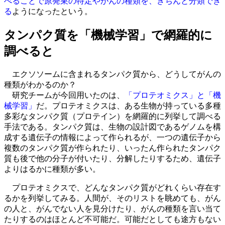
べることで原発巣の特定やがんの種類を、きちんと分類でき
る
ようになったという。
タンパク質を「機械学習」で網羅的に
調べると
エクソソームに含まれるタンパク質から、どうしてがんの
種類がわかるのか？
研究チームが今回用いたのは、
「プロテオミクス」と「機
械学習」
だ。プロテオミクスは、ある生物が持っている多種
多彩なタンパク質（プロテイン）を網羅的に列挙して調べる
手法である。タンパク質は、生物の設計図であるゲノムを構
成する遺伝子の情報によって作られるが、一つの遺伝子から
複数のタンパク質が作られたり、いったん作られたタンパク
質も後で他の分子が付いたり、分解したりするため、遺伝子
よりはるかに種類が多い。
プロテオミクスで、どんなタンパク質がどれくらい存在す
るかを列挙してみる。人間が、そのリストを眺めても、がん
の人と、がんでない人を見分けたり、がんの種類を言い当て
たりするのはほとんど不可能だ。可能だとしても途方もない