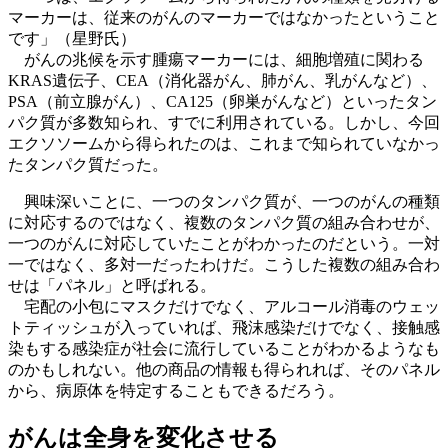
マーカーは、従来のがんのマーカーではなかったということ
です」（星野氏）
がんの兆候を示す腫瘍マーカーには、細胞増殖に関わる
KRAS遺伝子、CEA（消化器がん、肺がん、乳がんなど）、
PSA（前立腺がん）、CA125（卵巣がんなど）といったタン
パク質が多数知られ、すでに利用されている。しかし、今回
エクソソームから得られたのは、これまで知られていなかっ
たタンパク質だった。
興味深いことに、一つのタンパク質が、一つのがんの種類
に対応するのではなく、複数のタンパク質の組み合わせが、
一つのがんに対応していたことがわかったのだという。一対
一ではなく、多対一だったわけだ。こうした複数の組み合わ
せは「パネル」と呼ばれる。
宅配の小包にマスクだけでなく、アルコール消毒のウェッ
トティッシュが入っていれば、飛沫感染だけでなく、接触感
染もする感染症が社会に流行していることがわかるようなも
のかもしれない。他の商品の情報も得られれば、そのパネル
から、病原体を特定することもできるだろう。
がんは全身を変化させる