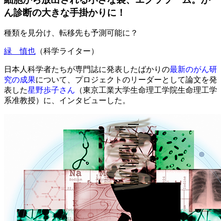
ん診断の大きな手掛かりに！
種類を見分け、転移先も予測可能に？
緑 慎也
（科学ライター）
日本人科学者たちが専門誌に発表したばかりの
最新のがん研
究の成果
について、プロジェクトのリーダーとして論文を発
表した
星野歩子さん
（東京工業大学生命理工学院生命理工学
系准教授）に、インタビューした。