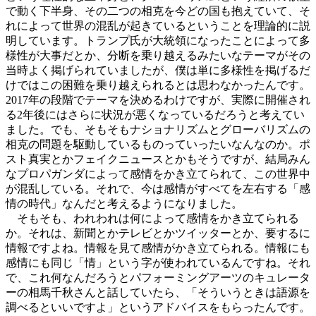
で動く下半身、その二つの相克を今どの国も抱えていて、そ
れによって世界の混乱が起きているということを理論的に説
明しています。トランプ氏が大統領になったことによって多
様性が大事だとか、分断を乗り越えるみたいなテーマがその
当時よく掲げられていましたが、僕は単に多様性を掲げるだ
けではこの困難を乗り越えられるとは思わなかったんです。
2017年の段階でテーマを決めるわけですが、実際に開催され
る2年後にはさらに状況が悪くなっているだろうと考えてい
ました。でも、そもそもナショナリズムとグローバリズムの
相克の問題を駆動しているものっていったいなんなのか。ポ
スト真実とかフェイクニュースとかもそうですが、結局みん
なプロパガンダによって感情をかき立てられて、この世界中
が混乱している。それで、今は感情がすべてを左右する「感
情の時代」なんだと考えるようになりました。
そもそも、われわれは何によって感情をかき立てられる
か。それは、新聞とかテレビとかツイッターとか、要するに
情報ですよね。情報を見て感情がかき立てられる。情報にも
感情にも同じ「情」という字が使われているんですね。それ
で、これ何なんだろうとパフォーミングアーツのキュレータ
ーの相馬千秋さんと話していたら、「そういうときは語源を
調べるといいですよ」というアドバイスをもらったんです。