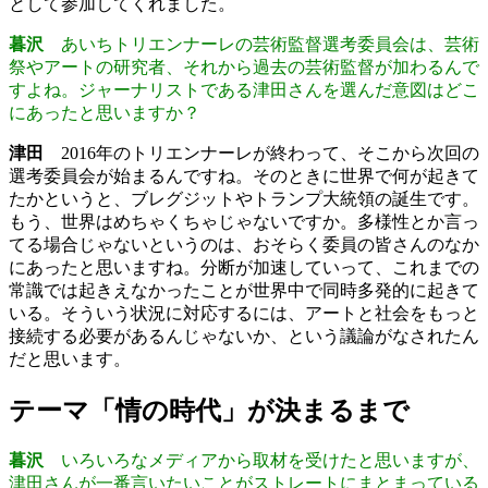
として参加してくれました。
暮沢
あいちトリエンナーレの芸術監督選考委員会は、芸術
祭やアートの研究者、それから過去の芸術監督が加わるんで
すよね。ジャーナリストである津田さんを選んだ意図はどこ
にあったと思いますか？
津田
2016年のトリエンナーレが終わって、そこから次回の
選考委員会が始まるんですね。そのときに世界で何が起きて
たかというと、ブレグジットやトランプ大統領の誕生です。
もう、世界はめちゃくちゃじゃないですか。多様性とか言っ
てる場合じゃないというのは、おそらく委員の皆さんのなか
にあったと思いますね。分断が加速していって、これまでの
常識では起きえなかったことが世界中で同時多発的に起きて
いる。そういう状況に対応するには、アートと社会をもっと
接続する必要があるんじゃないか、という議論がなされたん
だと思います。
テーマ「情の時代」が決まるまで
暮沢
いろいろなメディアから取材を受けたと思いますが、
津田さんが一番言いたいことがストレートにまとまっている