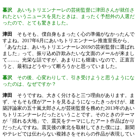
暮沢
あいちトリエンナーレの芸術監督に津田さんが就任さ
れたというニュースを見たときは、まったく予想外の人選だ
ったので、とても驚きました。
津田
そもそも、僕自身もまったく心の準備がなかったんで
すよね。2017年6月にあいちトリエンナーレ推進室長から、
「あなたは、あいちトリエンナーレ2019の芸術監督に選ばれ
ました」って、振り込め詐欺みたいな文面のメールが来まし
て……。光栄な話ですが、あまりにも畑違いなので、正直言
うと、最初はどうやって断ろうかと思っていました。
暮沢
その後、心変わりして、引き受けようと思うようにな
ったのは、なぜですか？
津田
そうですね、大きく分けると三つ理由があります。ま
ず、そもそも僕がアートを見るようになったきっかけが、建
築評論家の五十嵐太郎さんが芸術監督を務めた2013年のあい
ちトリエンナーレだったということです。そのときのテーマ
が「揺れる大地」で、震災をテーマにしたアート作品ばかり
だったんですね。震災後の東北を取材してきた僕には、新聞
やテレビでは伝わらない複雑さをそれらの作品が表現してい