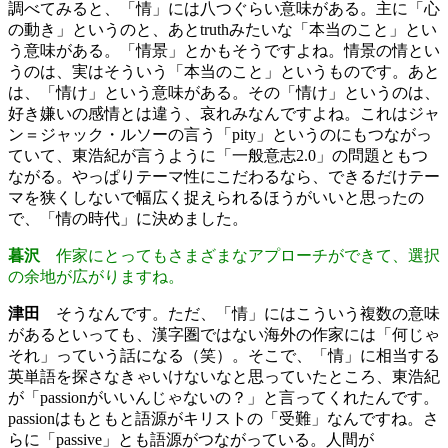
調べてみると、「情」には八つぐらい意味がある。主に「心
の動き」というのと、あとtruthみたいな「本当のこと」とい
う意味がある。「情景」とかもそうですよね。情景の情とい
うのは、実はそういう「本当のこと」というものです。あと
は、「情け」という意味がある。その「情け」というのは、
好き嫌いの感情とは違う、哀れみなんですよね。これはジャ
ン＝ジャック・ルソーの言う「pity」というのにもつながっ
ていて、東浩紀が言うように「一般意志2.0」の問題ともつ
ながる。やっぱりテーマ性にこだわるなら、できるだけテー
マを狭くしないで幅広く捉えられるほうがいいと思ったの
で、「情の時代」に決めました。
暮沢
作家にとってもさまざまなアプローチができて、選択
の余地が広がりますね。
津田
そうなんです。ただ、「情」にはこういう複数の意味
があるといっても、漢字圏ではない海外の作家には「何じゃ
それ」っていう話になる（笑）。そこで、「情」に相当する
英単語を探さなきゃいけないなと思っていたところ、東浩紀
が「passionがいいんじゃないの？」と言ってくれたんです。
passionはもともと語源がキリストの「受難」なんですね。さ
らに「passive」とも語源がつながっている。人間が