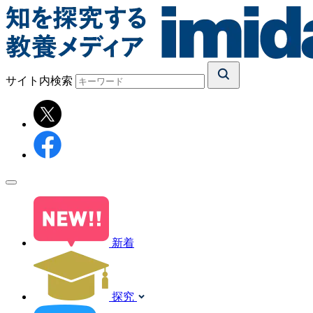
サイト内検索
新着
探究