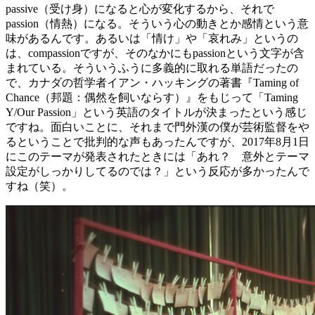
passive（受け身）になると心が変化するから、それで
passion（情熱）になる。そういう心の動きとか感情という意
味があるんです。あるいは「情け」や「哀れみ」というの
は、compassionですが、そのなかにもpassionという文字が含
まれている。そういうふうに多義的に取れる単語だったの
で、カナダの哲学者イアン・ハッキングの著書『Taming of
Chance（邦題：偶然を飼いならす）』をもじって「Taming
Y/Our Passion」という英語のタイトルが決まったという感じ
ですね。面白いことに、それまで門外漢の僕が芸術監督をや
るということで批判的な声もあったんですが、2017年8月1日
にこのテーマが発表されたときには「あれ？ 意外とテーマ
設定がしっかりしてるのでは？」という反応が多かったんで
すね（笑）。