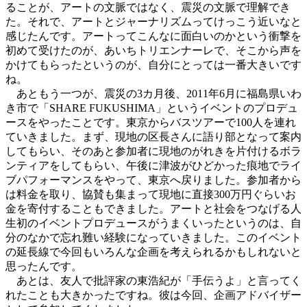
ることが、アートの文脈ではなく、震災の文脈で理解でき
た。それで、アートとジャーナリズムってけっこう近いなと
感じたんです。アートってこんなに面白いのかという衝撃を
初めて受けたのが、あいちトリエンナーレで、そこから声を
かけてもらったというのが、自分にとっては一番大きいです
ね。
あともう一つが、震災の3カ月後、2011年6月に福島県いわ
き市で「SHARE FUKUSHIMA」というイベントのプロデュ
ースをやったことです。東京からバスツアーで100人を連れ
ていきました。まず、現地の区長さんに語り部となって案内
してもらい、そのあと参加者に現地のがれきを片付けるボラ
ンティアをしてもらい、午後に津波がひどかった痕地でライ
ブパフォーマンスをやって、東京へ戻りました。参加者から
は料金を取り、協賛も集まって現地に直接300万円ぐらいお
金を寄付することもできました。アートと社会をつなげる人
生初のイベントプロデュースがうまくいったというのは、自
分のなかで忘れ難い経験になっていきました。このイベント
の延長線で今回もいろんな企画を考えられるかもしれないと
思ったんです。
あとは、友人で批評家の東浩紀が「手伝うよ」と言ってく
れたことも大きかったですね。彼は今回、企画アドバイザー