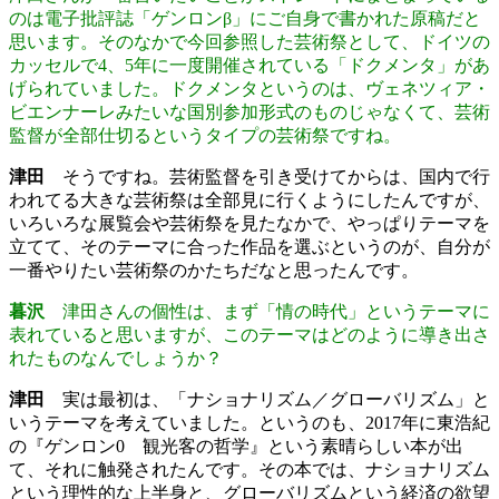
のは電子批評誌「ゲンロンβ」にご自身で書かれた原稿だと
思います。そのなかで今回参照した芸術祭として、ドイツの
カッセルで4、5年に一度開催されている「ドクメンタ」があ
げられていました。ドクメンタというのは、ヴェネツィア・
ビエンナーレみたいな国別参加形式のものじゃなくて、芸術
監督が全部仕切るというタイプの芸術祭ですね。
津田
そうですね。芸術監督を引き受けてからは、国内で行
われてる大きな芸術祭は全部見に行くようにしたんですが、
いろいろな展覧会や芸術祭を見たなかで、やっぱりテーマを
立てて、そのテーマに合った作品を選ぶというのが、自分が
一番やりたい芸術祭のかたちだなと思ったんです。
暮沢
津田さんの個性は、まず「情の時代」というテーマに
表れていると思いますが、このテーマはどのように導き出さ
れたものなんでしょうか？
津田
実は最初は、「ナショナリズム／グローバリズム」と
いうテーマを考えていました。というのも、2017年に東浩紀
の『ゲンロン0 観光客の哲学』という素晴らしい本が出
て、それに触発されたんです。その本では、ナショナリズム
という理性的な上半身と、グローバリズムという経済の欲望