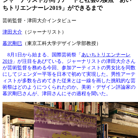
ちトリエンナーレ2019」ができるまで
芸術監督・津田大介インタビュー
津田大介
（ジャーナリスト）
暮沢剛巳
（東京工科大学デザイン学部教授）
8月1日から始まる、国際芸術祭「
あいちトリエンナーレ
2019
」が注目をあびている。ジャーナリストの津田大介さん
が芸術監督を務める今回、参加アーティストの男女比を同数
にしてジェンダー平等を日本で初めて実現した。男性アーテ
ィストが多数を占めてきた従来とは一線を画した挑戦的な芸
術祭はどのようにつくられたのか。美術・デザイン評論家の
暮沢剛巳さんが、津田さんにその過程を聞いた。