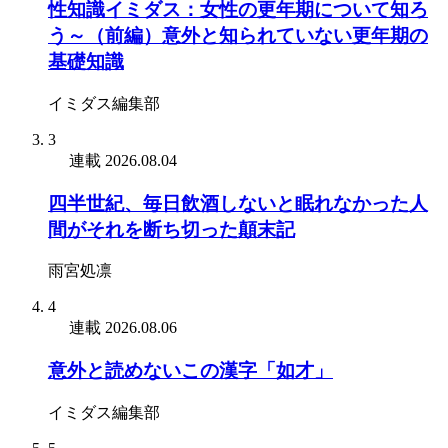
性知識イミダス：女性の更年期について知ろ
う～（前編）意外と知られていない更年期の
基礎知識
イミダス編集部
3
連載
2026.08.04
四半世紀、毎日飲酒しないと眠れなかった人
間がそれを断ち切った顛末記
雨宮処凛
4
連載
2026.08.06
意外と読めないこの漢字「如才」
イミダス編集部