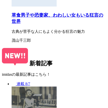
草食男子や恐妻家、わわしい女もいる狂言の
世界
古典が苦手な人にもよく分かる狂言の魅力
茂山千三郎
新着記事
imidasの最新記事はこちら！
連載
8/7