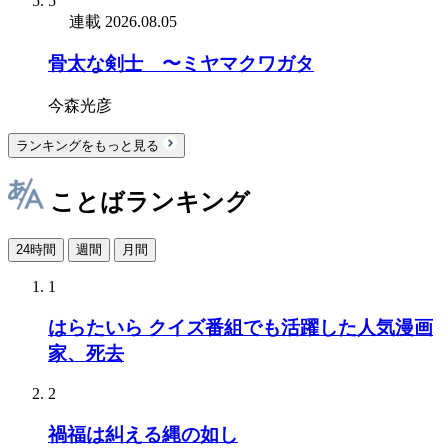
5
連載
2026.08.05
骨太な剣士 〜ミヤマクワガタ
今森光彦
ランキングをもっと見る
ことばランキング
24時間
週間
月間
1
はらたいら クイズ番組でも活躍した人気漫画
家、死去
2
禍福は糾える縄の如し