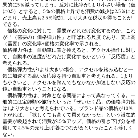
果的に5％減ってしまう。反対に比率が1より小さい場合（仮
に0.5）とすると、5％の価格上昇でも消費の減少は2.5％にと
どまり、売上高も2.5％増加、より大きな税収を得ることが
できる。
価格の変化に対して、需要がどれだけ変化するのか。これ
が「（需要の）価格弾力性」と呼ばれる尺度であり、売上高
（需要）の変化率÷価格の変化率で示される。
価格弾力性は、自動車に置き換えると、アクセル操作に対し
て、自動車の速度がどれだけ変化するかという「反応度」と
考えられる。
価格弾力性が1より大きい場合、アクセルを踏み込むと一
気に加速する高い反応度を持つ自動車と考えられる。1より
も小さいと、アクセルを踏んでもなかなか加速しない反応の
鈍い自動車ということになる。
価格弾力性は、対象となる商品によって異なってくる。一
般的には宝飾類や旅行といった「ぜいたく品」の価格弾力性
は1より大きいと考えられている。ブランド品の価格が10％
下がれば、「欲しくても高くて買えなかった」という潜在的
需要が喚起されて消費が15％アップ、価格の引き下げ分を相
殺しても5％の売り上げ増につながるといったことも珍しく
ない。