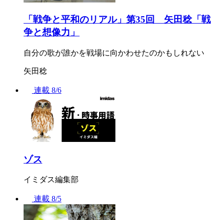
「戦争と平和のリアル」第35回 矢田稔「戦
争と想像力」
自分の歌が誰かを戦場に向かわせたのかもしれない
矢田稔
連載
8/6
ゾス
イミダス編集部
連載
8/5