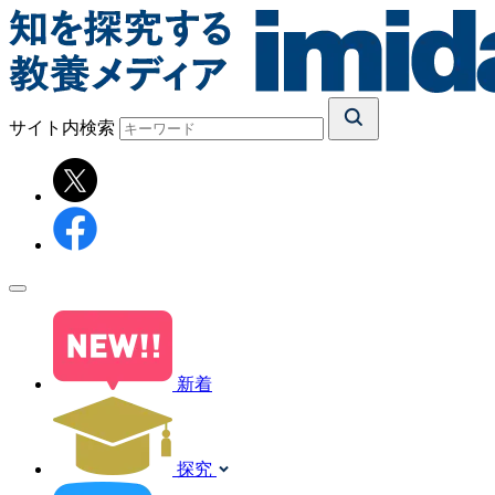
サイト内検索
新着
探究