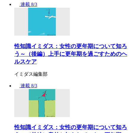
連載
8/3
性知識イミダス：女性の更年期について知ろ
う～（後編）上手に更年期を過ごすためのヘ
ルスケア
イミダス編集部
連載
8/3
性知識イミダス：女性の更年期について知ろ