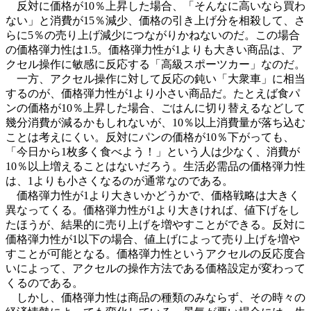
反対に価格が10％上昇した場合、「そんなに高いなら買わ
ない」と消費が15％減少、価格の引き上げ分を相殺して、さ
らに5％の売り上げ減少につながりかねないのだ。この場合
の価格弾力性は1.5。価格弾力性が1よりも大きい商品は、ア
クセル操作に敏感に反応する「高級スポーツカー」なのだ。
一方、アクセル操作に対して反応の鈍い「大衆車」に相当
するのが、価格弾力性が1より小さい商品だ。たとえば食パ
ンの価格が10％上昇した場合、ごはんに切り替えるなどして
幾分消費が減るかもしれないが、10％以上消費量が落ち込む
ことは考えにくい。反対にパンの価格が10％下がっても、
「今日から1枚多く食べよう！」という人は少なく、消費が
10％以上増えることはないだろう。生活必需品の価格弾力性
は、1よりも小さくなるのが通常なのである。
価格弾力性が1より大きいかどうかで、価格戦略は大きく
異なってくる。価格弾力性が1より大きければ、値下げをし
たほうが、結果的に売り上げを増やすことができる。反対に
価格弾力性が1以下の場合、値上げによって売り上げを増や
すことが可能となる。価格弾力性というアクセルの反応度合
いによって、アクセルの操作方法である価格設定が変わって
くるのである。
しかし、価格弾力性は商品の種類のみならず、その時々の