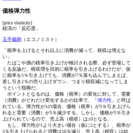
価格弾力性
[price elasticity]
経済の「反応度」
玉手義朗
（エコノミスト）
「税率を上げるとそれ以上に消費が減って、税収は増えな
い」
たばこや酒の税率引き上げが検討される際、必ず登場して
くる反論だ。税収増を目的に税率を引き上げるわけだが、仮
に税率を5％引き上げても、消費が7％落ち込んでしまえば、
差し引き2％の売り上げダウン、つまり税収減になってしま
うという指摘だ。
ポイントとなるのは、価格（税率）の変化に対して、需要
（消費）がどれだけ変化するかの比率で、「
弾力性
」と呼ば
れている。弾力性が1の場合、価格（税率）が5％引き上げら
れると需要（消費）が5％減少する。しかし、価格が5％引き
上げられているので、売上高（税収）は±0となる。
もし、弾力性が1より大きい場合（仮に2とする）、税率が
5％引き上げられると消費は10％減り、売上高（税収）は結