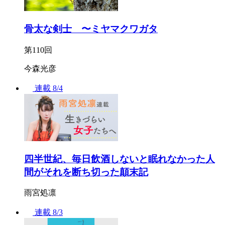
骨太な剣士 〜ミヤマクワガタ
第110回
今森光彦
連載
8/4
四半世紀、毎日飲酒しないと眠れなかった人
間がそれを断ち切った顛末記
雨宮処凛
連載
8/3