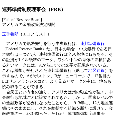
連邦準備制度理事会（FRB）
[Federal Reserve Board]
アメリカの金融政策決定機関
玉手義朗
（エコノミスト）
アメリカで紙幣発行を行う中央銀行は、
連邦準備銀行
（Federal Reserve Bank）だ。日本の場合、中央銀行である日
本銀行は一つだが、連邦準備銀行は全米各地に12もある。そ
の証拠が1ドル紙幣のマーク。ワシントンの肖像の左横にあ
る丸いマークには、AからLまでの文字が記載されている。
これは紙幣が発行された連邦準備銀行（略して
地区連銀
）を
示すもので、Aがボストン、Bがニューヨークで、12番目の
Lはサンフランシスコだ。よく見るとマークの中に、地名も
読み取ることができる。
合衆国という名の通り、アメリカは州の独立性が強く、中
央銀行も地域ごとに設立されてきた。しかし、国家レベルで
の金融政策が必要になったことから、1913年に、12の地区連
銀はそのままにし、それを統括する組織を新たに設けて、金
融政策の一元化を図った。それが、連邦準備制度理事会