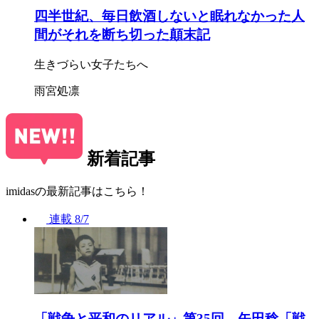
四半世紀、毎日飲酒しないと眠れなかった人
間がそれを断ち切った顛末記
生きづらい女子たちへ
雨宮処凛
新着記事
imidasの最新記事はこちら！
連載
8/7
「戦争と平和のリアル」第35回 矢田稔「戦