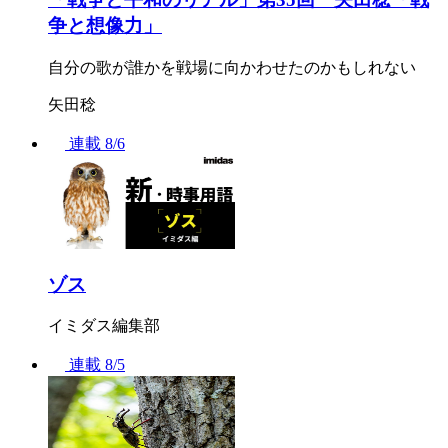
争と想像力」
自分の歌が誰かを戦場に向かわせたのかもしれない
矢田稔
連載
8/6
ゾス
イミダス編集部
連載
8/5