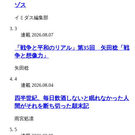
ゾス
イミダス編集部
3
連載
2026.08.07
「戦争と平和のリアル」第35回 矢田稔「戦
争と想像力」
矢田稔
4
連載
2026.08.04
四半世紀、毎日飲酒しないと眠れなかった人
間がそれを断ち切った顛末記
雨宮処凛
5