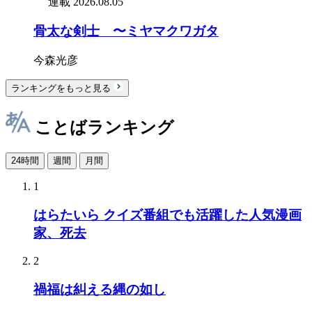
連載
2026.08.05
骨太な剣士 〜ミヤマクワガタ
今森光彦
ランキングをもっと見る
ことばランキング
24時間
週間
月間
1
はらたいら クイズ番組でも活躍した人気漫画
家、死去
2
禍福は糾える縄の如し