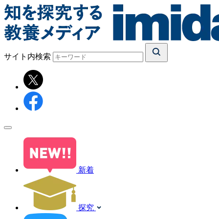
サイト内検索
新着
探究