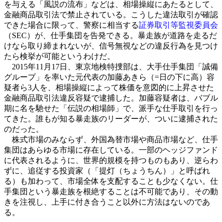
を与える「風説の流布」などは、相場操縦にあたるとして、
金融商品取引法で禁止されている。こうした違法取引が確認
できた場合に限って、警察に相当する
証券取引等監視委員会
（SEC）が、仕手集団を告発できる。暴走族が道路を走るだ
けなら取り締まれないが、信号無視などの違反行為を見つけ
たら検挙が可能というわけだ。
2015年11月17日、東京地検特捜部は、大手仕手集団「誠備
グループ」を率いた元代表の加藤あきら（=日の下に高）容
疑者ら3人を、相場操縦によって株価を意図的に上昇させた
金融商品取引法違反容疑で逮捕した。加藤容疑者は、バブル
期に名を馳せた「伝説の相場師」で、派手な仕手取引を行っ
てきた。誰もが知る暴走族のリーダーが、ついに逮捕された
のだった。
株式市場のみならず、外国為替市場や商品市場など、仕手
集団はあらゆる市場に存在している。一部のヘッジファンド
に代表されるように、世界的規模を持つものもあり、逆らわ
ずに、追従する投資家（「提灯（ちょうちん）」と呼ばれ
る）も加わって、市場全体を支配することも少なくない。仕
手集団という暴走族を根絶することは不可能であり、その動
きを注視し、上手に付き合うこと以外に方法はないのであ
る。