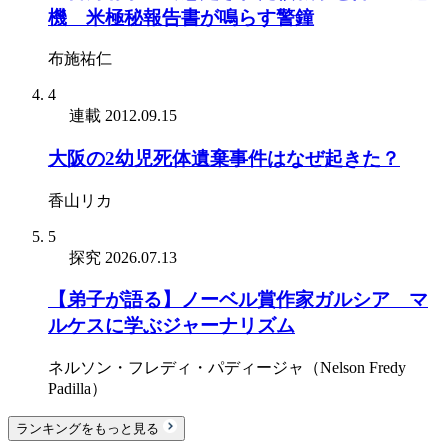
機 米極秘報告書が鳴らす警鐘
布施祐仁
4
連載
2012.09.15
大阪の2幼児死体遺棄事件はなぜ起きた？
香山リカ
5
探究
2026.07.13
【弟子が語る】ノーベル賞作家ガルシア゠マ
ルケスに学ぶジャーナリズム
ネルソン・フレディ・パディージャ（Nelson Fredy
Padilla）
ランキングをもっと見る