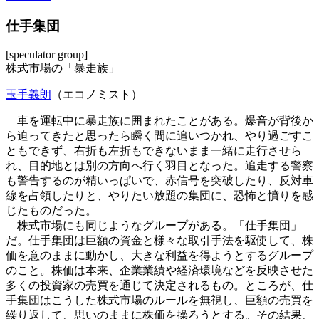
仕手集団
[speculator group]
株式市場の「暴走族」
玉手義朗
（エコノミスト）
車を運転中に暴走族に囲まれたことがある。爆音が背後か
ら迫ってきたと思ったら瞬く間に追いつかれ、やり過ごすこ
ともできず、右折も左折もできないまま一緒に走行させら
れ、目的地とは別の方向へ行く羽目となった。追走する警察
も警告するのが精いっぱいで、赤信号を突破したり、反対車
線を占領したりと、やりたい放題の集団に、恐怖と憤りを感
じたものだった。
株式市場にも同じようなグループがある。「仕手集団」
だ。仕手集団は巨額の資金と様々な取引手法を駆使して、株
価を意のままに動かし、大きな利益を得ようとするグループ
のこと。株価は本来、企業業績や経済環境などを反映させた
多くの投資家の売買を通じて決定されるもの。ところが、仕
手集団はこうした株式市場のルールを無視し、巨額の売買を
繰り返して、思いのままに株価を操ろうとする。その結果、