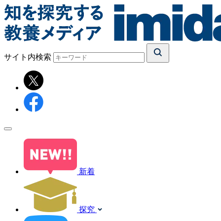
サイト内検索
新着
探究