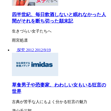
四半世紀、毎日飲酒しないと眠れなかった人
間がそれを断ち切った顛末記
生きづらい女子たちへ
雨宮処凛
探究
2012
2012/
9/19
草食男子や恐妻家、わわしい女もいる狂言の
世界
古典が苦手な人にもよく分かる狂言の魅力
茂山千三郎