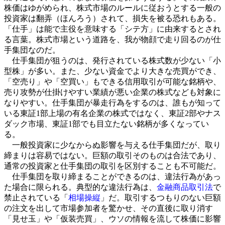
株価はゆがめられ、株式市場のルールに従おうとする一般の
投資家は翻弄（ほんろう）されて、損失を被る恐れもある。
「仕手」は能で主役を意味する「シテ方」に由来するとされ
る言葉。株式市場という道路を、我が物顔で走り回るのが仕
手集団なのだ。
仕手集団が狙うのは、発行されている株式数が少ない「小
型株」が多い。また、少ない資金でより大きな売買ができ、
「空売り」や「空買い」もできる信用取引が可能な銘柄や、
売り攻勢が仕掛けやすい業績が悪い企業の株式なども対象に
なりやすい。仕手集団が暴走行為をするのは、誰もが知って
いる東証1部上場の有名企業の株式ではなく、東証2部やナス
ダック市場、東証1部でも目立たない銘柄が多くなってい
る。
一般投資家に少なからぬ影響を与える仕手集団だが、取り
締まりは容易ではない。巨額の取引そのものは合法であり、
通常の投資家と仕手集団の取引を区別することも不可能だ。
仕手集団を取り締まることができるのは、違法行為があっ
た場合に限られる。典型的な違法行為は、
金融商品取引法
で
禁止されている「
相場操縦
」だ。取引するつもりのない巨額
の注文を出して市場参加者を驚かせ、その直後に取り消す
「見せ玉」や「仮装売買」、ウソの情報を流して株価に影響