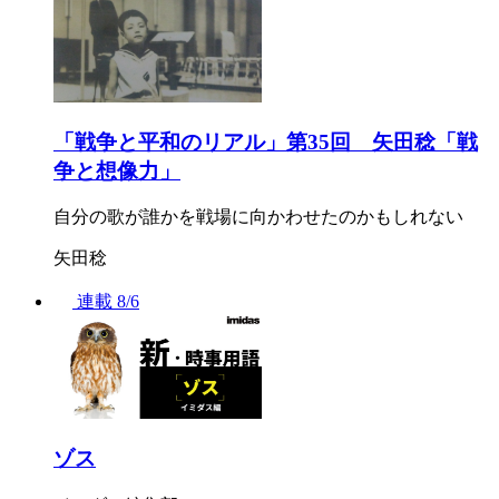
「戦争と平和のリアル」第35回 矢田稔「戦
争と想像力」
自分の歌が誰かを戦場に向かわせたのかもしれない
矢田稔
連載
8/6
ゾス