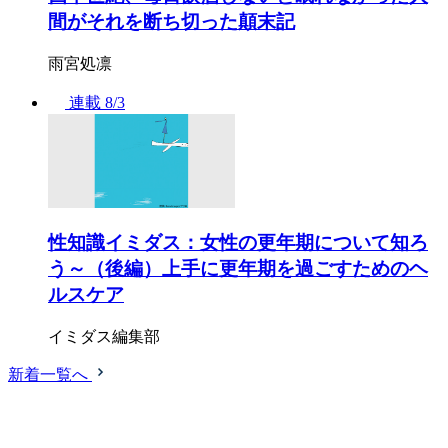
間がそれを断ち切った顛末記
雨宮処凛
連載
8/3
性知識イミダス：女性の更年期について知ろ
う～（後編）上手に更年期を過ごすためのヘ
ルスケア
イミダス編集部
新着一覧へ