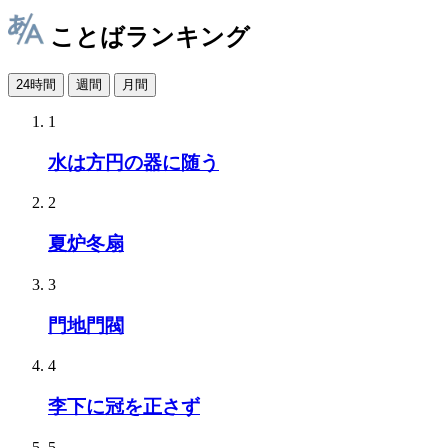
ことばランキング
24時間
週間
月間
1
水は方円の器に随う
2
夏炉冬扇
3
門地門閥
4
李下に冠を正さず
5