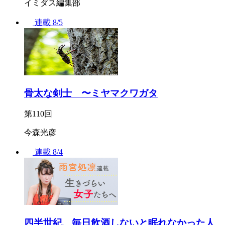
イミダス編集部
連載
8/5
骨太な剣士 〜ミヤマクワガタ
第110回
今森光彦
連載
8/4
四半世紀、毎日飲酒しないと眠れなかった人