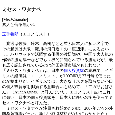
ミセス・ワタナベ
[Mrs.Watanabe]
素人と侮る無かれ
玉手義朗
（エコノミスト）
渡辺は佐藤、鈴木、高橋などと並ぶ日本人に多い名字で、
その起源は大阪・淀川の河口近くの「渡辺津」にあるとい
う。ハリウッドで活躍する俳優の渡辺謙や、中国で大人気の
作家の渡辺淳一などでも世界的に知られている渡辺だが、最
も広く認知されているのは外国為替市場かもしれない。
「ミセス・ワタナベ」は、日本の
個人投資家
の総称で、イギ
リスの経済誌「エコノミスト」が1997年3月27日号で使った
のが始まりだ。イギリスでは、大きなリスクを取らない小口
の個人投資家を揶揄する意味合いも込めて、「アガサおばさ
ん」（Aunt Agathas）と呼んでいた。エコノミスト誌はこれ
に倣い、日本の個人投資家を、日本人に多い名字を使ってミ
セス・ワタナベと呼んだ。
ミセス・ワタナベが注目され始めたのは、2007年ごろの外
国為替市場だった。新しい取引材料がないにもかかわらず、