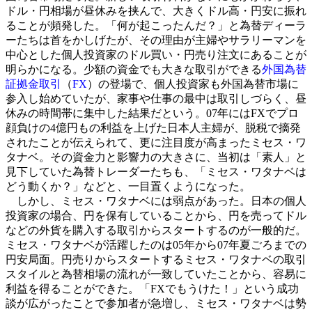
ドル・円相場が昼休みを挟んで、大きくドル高・円安に振れ
ることが頻発した。「何が起こったんだ？」と為替ディーラ
ーたちは首をかしげたが、その理由が主婦やサラリーマンを
中心とした個人投資家のドル買い・円売り注文にあることが
明らかになる。少額の資金でも大きな取引ができる
外国為替
証拠金取引
（
FX
）の登場で、個人投資家も外国為替市場に
参入し始めていたが、家事や仕事の最中は取引しづらく、昼
休みの時間帯に集中した結果だという。07年にはFXでプロ
顔負けの4億円もの利益を上げた日本人主婦が、脱税で摘発
されたことが伝えられて、更に注目度が高まったミセス・ワ
タナベ。その資金力と影響力の大きさに、当初は「素人」と
見下していた為替トレーダーたちも、「ミセス・ワタナベは
どう動くか？」などと、一目置くようになった。
しかし、ミセス・ワタナベには弱点があった。日本の個人
投資家の場合、円を保有していることから、円を売ってドル
などの外貨を購入する取引からスタートするのが一般的だ。
ミセス・ワタナベが活躍したのは05年から07年夏ごろまでの
円安局面。円売りからスタートするミセス・ワタナベの取引
スタイルと為替相場の流れが一致していたことから、容易に
利益を得ることができた。「FXでもうけた！」という成功
談が広がったことで参加者が急増し、ミセス・ワタナベは勢