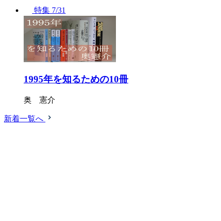
特集
7/31
1995年を知るための10冊
奥 憲介
新着一覧へ