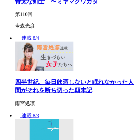
骨太な剣士 〜ミヤマクワガタ
第110回
今森光彦
連載
8/4
四半世紀、毎日飲酒しないと眠れなかった人
間がそれを断ち切った顛末記
雨宮処凛
連載
8/3