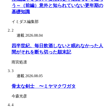
う～（前編）意外と知られていない更年期の
基礎知識
イミダス編集部
2
連載
2026.08.04
四半世紀、毎日飲酒しないと眠れなかった人
間がそれを断ち切った顛末記
雨宮処凛
3
連載
2026.08.05
骨太な剣士 〜ミヤマクワガタ
今森光彦
4