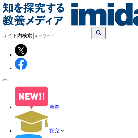
サイト内検索
新着
探究