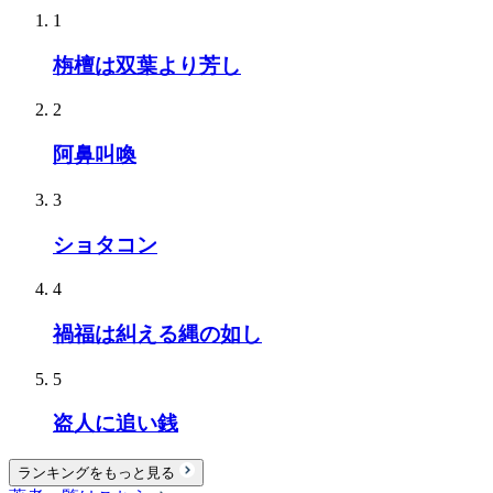
1
栴檀は双葉より芳し
2
阿鼻叫喚
3
ショタコン
4
禍福は糾える縄の如し
5
盗人に追い銭
ランキングをもっと見る