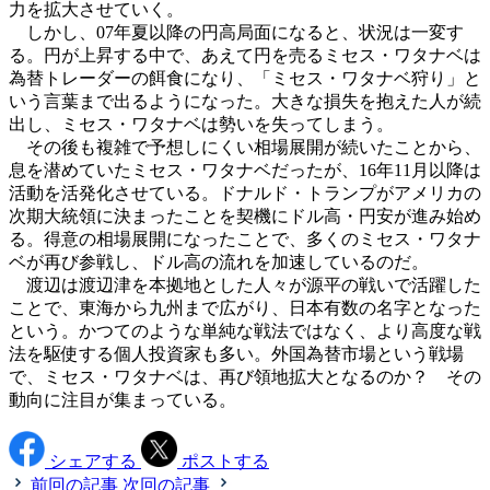
力を拡大させていく。
しかし、07年夏以降の円高局面になると、状況は一変す
る。円が上昇する中で、あえて円を売るミセス・ワタナベは
為替トレーダーの餌食になり、「ミセス・ワタナベ狩り」と
いう言葉まで出るようになった。大きな損失を抱えた人が続
出し、ミセス・ワタナベは勢いを失ってしまう。
その後も複雑で予想しにくい相場展開が続いたことから、
息を潜めていたミセス・ワタナベだったが、16年11月以降は
活動を活発化させている。ドナルド・トランプがアメリカの
次期大統領に決まったことを契機にドル高・円安が進み始め
る。得意の相場展開になったことで、多くのミセス・ワタナ
ベが再び参戦し、ドル高の流れを加速しているのだ。
渡辺は渡辺津を本拠地とした人々が源平の戦いで活躍した
ことで、東海から九州まで広がり、日本有数の名字となった
という。かつてのような単純な戦法ではなく、より高度な戦
法を駆使する個人投資家も多い。外国為替市場という戦場
で、ミセス・ワタナベは、再び領地拡大となるのか？ その
動向に注目が集まっている。
シェアする
ポストする
前回の記事
次回の記事