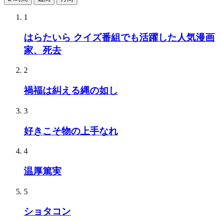
1
はらたいら クイズ番組でも活躍した人気漫画
家、死去
2
禍福は糾える縄の如し
3
好きこそ物の上手なれ
4
温厚篤実
5
ショタコン