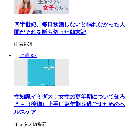
四半世紀、毎日飲酒しないと眠れなかった人
間がそれを断ち切った顛末記
雨宮処凛
連載
8/3
性知識イミダス：女性の更年期について知ろ
う～（後編）上手に更年期を過ごすためのヘ
ルスケア
イミダス編集部