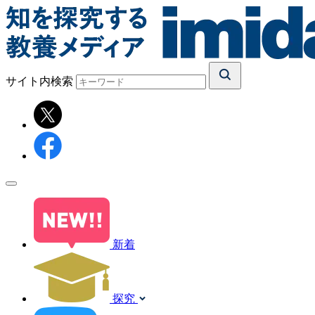
サイト内検索
新着
探究