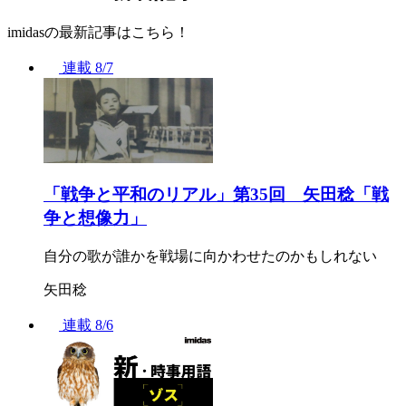
imidasの最新記事はこちら！
連載
8/7
「戦争と平和のリアル」第35回 矢田稔「戦
争と想像力」
自分の歌が誰かを戦場に向かわせたのかもしれない
矢田稔
連載
8/6