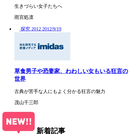
生きづらい女子たちへ
雨宮処凛
探究
2012
2012/
9/19
草食男子や恐妻家、わわしい女もいる狂言の
世界
古典が苦手な人にもよく分かる狂言の魅力
茂山千三郎
新着記事