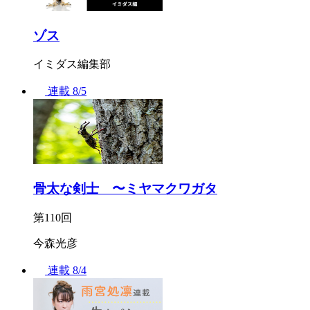
ゾス
イミダス編集部
連載
8/5
骨太な剣士 〜ミヤマクワガタ
第110回
今森光彦
連載
8/4