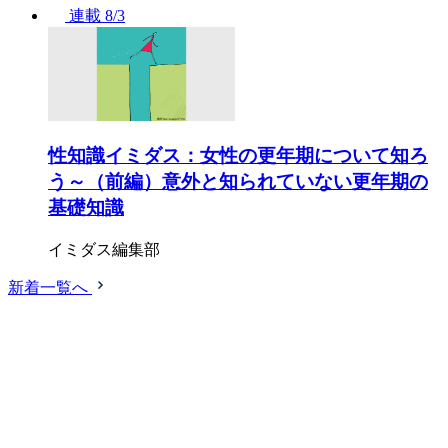
連載
8/3
性知識イミダス：女性の更年期について知ろ
う～（前編）意外と知られていない更年期の
基礎知識
イミダス編集部
新着一覧へ