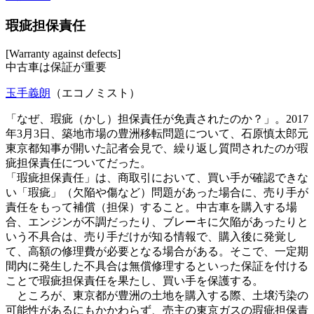
瑕疵担保責任
[Warranty against defects]
中古車は保証が重要
玉手義朗
（エコノミスト）
「なぜ、瑕疵（かし）担保責任が免責されたのか？」。2017
年3月3日、築地市場の豊洲移転問題について、石原慎太郎元
東京都知事が開いた記者会見で、繰り返し質問されたのが瑕
疵担保責任についてだった。
「瑕疵担保責任」は、商取引において、買い手が確認できな
い「瑕疵」（欠陥や傷など）問題があった場合に、売り手が
責任をもって補償（担保）すること。中古車を購入する場
合、エンジンが不調だったり、ブレーキに欠陥があったりと
いう不具合は、売り手だけが知る情報で、購入後に発覚し
て、高額の修理費が必要となる場合がある。そこで、一定期
間内に発生した不具合は無償修理するといった保証を付ける
ことで瑕疵担保責任を果たし、買い手を保護する。
ところが、東京都が豊洲の土地を購入する際、土壌汚染の
可能性があるにもかかわらず、売主の東京ガスの瑕疵担保責