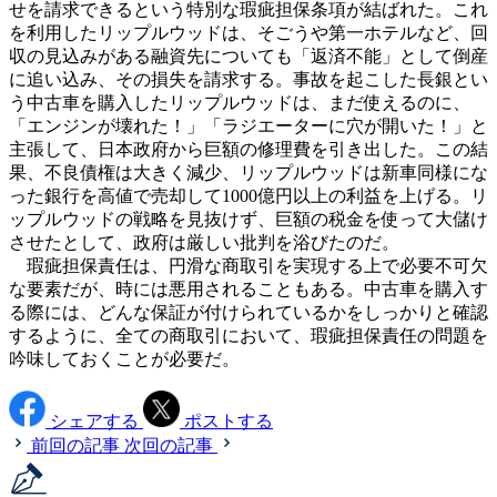
せを請求できるという特別な瑕疵担保条項が結ばれた。これ
を利用したリップルウッドは、そごうや第一ホテルなど、回
収の見込みがある融資先についても「返済不能」として倒産
に追い込み、その損失を請求する。事故を起こした長銀とい
う中古車を購入したリップルウッドは、まだ使えるのに、
「エンジンが壊れた！」「ラジエーターに穴が開いた！」と
主張して、日本政府から巨額の修理費を引き出した。この結
果、不良債権は大きく減少、リップルウッドは新車同様にな
った銀行を高値で売却して1000億円以上の利益を上げる。リ
ップルウッドの戦略を見抜けず、巨額の税金を使って大儲け
させたとして、政府は厳しい批判を浴びたのだ。
瑕疵担保責任は、円滑な商取引を実現する上で必要不可欠
な要素だが、時には悪用されることもある。中古車を購入す
る際には、どんな保証が付けられているかをしっかりと確認
するように、全ての商取引において、瑕疵担保責任の問題を
吟味しておくことが必要だ。
シェアする
ポストする
前回の記事
次回の記事