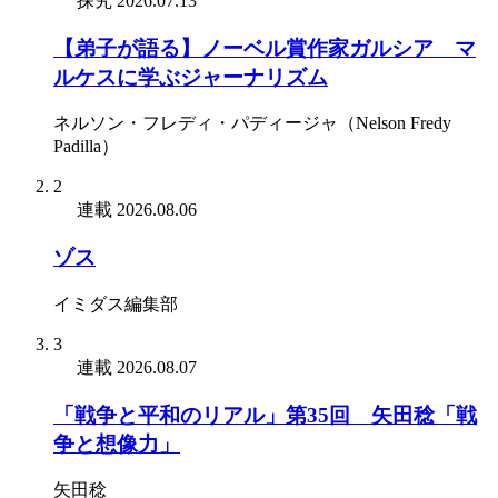
探究
2026.07.13
【弟子が語る】ノーベル賞作家ガルシア゠マ
ルケスに学ぶジャーナリズム
ネルソン・フレディ・パディージャ（Nelson Fredy
Padilla）
2
連載
2026.08.06
ゾス
イミダス編集部
3
連載
2026.08.07
「戦争と平和のリアル」第35回 矢田稔「戦
争と想像力」
矢田稔