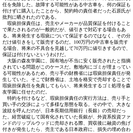
任を免除した。故障する可能性がある中古車を、何の保証も
付けずに購入したことから、契約時の責任者だった石原氏が
批判に晒されたのである。
瑕疵担保責任は、売主やメーカーが品質保証を付けること
で果たされるのが一般的だが、値引きで対応する場合もあ
る。将来発生する瑕疵について保証するのではなく、その分
だけ値引きをして販売するのだ。100万円の中古車を販売す
る場合、将来の不具合を見越して70万円に値引きするので、
保証は付けないというわけだ。
大阪の森友学園に、国有地が不当に安く販売されたと指摘
されている問題がこのケースだ。敷地内にゴミが埋まってい
る可能性があるため、売り手の財務省には瑕疵担保責任が発
生していた。そこで財務省は、土地を格安で売却することで
瑕疵担保責任を免責してもらい、将来発生するゴミ処理を森
友学園に任せたのだ。
特約を付けるなど、瑕疵担保責任の実行方法は、売り手と
買い手の交渉によって多様な形態を取る。その中で、大きな
波紋を呼んだのが、日本長期信用銀行（長銀）の売却だっ
た。経営破綻して国有化されていた長銀が、外資系投資ファ
ンドのリップルウッドに売却される際、買収後に融資の焦げ
付きが発生したら、売主である日本政府に、損失の埋め合わ