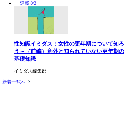
連載
8/3
性知識イミダス：女性の更年期について知ろ
う～（前編）意外と知られていない更年期の
基礎知識
イミダス編集部
新着一覧へ