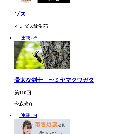
ゾス
イミダス編集部
連載
8/5
骨太な剣士 〜ミヤマクワガタ
第110回
今森光彦
連載
8/4