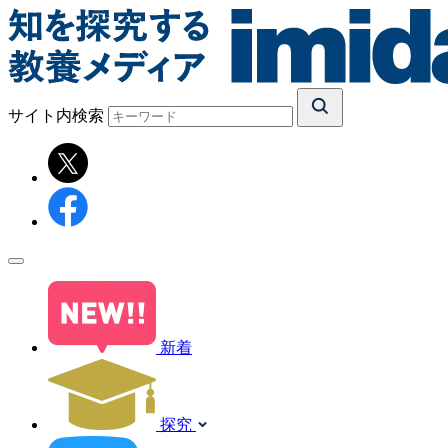
サイト内検索
新着
探究