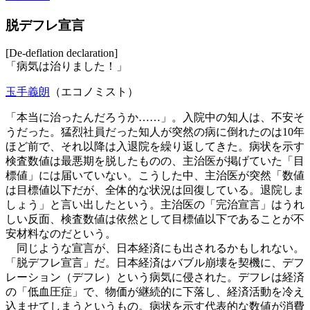
脱デフレ宣言
[De-deflation declaration]
「病気は治りました！」
玉手義朗
（エコノミスト）
「本当に治ったんだろうか……」。入院中の知人は、不安そ
うだった。猛烈社員だった知人が突然の病に倒れたのは10年
ほど前で、それ以降は入退院を繰り返してきた。病状を示す
検査数値は最悪期を脱したものの、主治医が掲げていた「目
標値」には届いていない。こうした中、主治医が突然「数値
は目標値以下だが、全体的な状況は回復している。退院しま
しょう」と言い出したという。主治医の「完治宣言」はうれ
しい反面、検査数値は依然として目標値以下であることが不
安材料なのだという。
同じような宣言が、日本経済にも出されるかもしれない。
「脱デフレ宣言」だ。日本経済はバブル崩壊を契機に、デフ
レーション（デフレ）という病気に侵された。デフレは経済
の「低血圧症」で、物価が継続的に下落し、経済活動を冷え
込ませてしまうというもの。病状を示す代表的な数値が消費