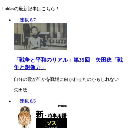
imidasの最新記事はこちら！
連載
8/7
「戦争と平和のリアル」第35回 矢田稔「戦
争と想像力」
自分の歌が誰かを戦場に向かわせたのかもしれない
矢田稔
連載
8/6