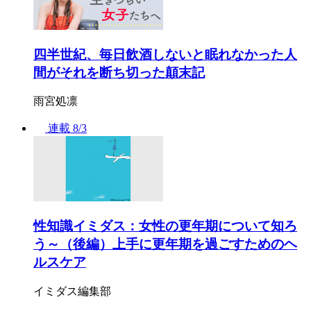
四半世紀、毎日飲酒しないと眠れなかった人
間がそれを断ち切った顛末記
雨宮処凛
連載
8/3
性知識イミダス：女性の更年期について知ろ
う～（後編）上手に更年期を過ごすためのヘ
ルスケア
イミダス編集部