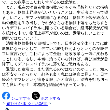
で、この数字にこだわりすぎるのは危険だ。
また、現在の消費者物価指数がそもそも理想的だとの指摘
もある。物価上昇率が低いということは、生活者にとって望
ましいこと。デフレが問題になるのは、物価の下落が経済活
動の低迷を生み出し、それがさらなる物価下落をもたらすと
いうデフレスパイラルに陥っている場合だ。経済状況が好転
を続ける中で、物価上昇率が低いのは、素晴らしいことで、
病気ではないという。
消費者物価指数が目標以下でも、日本経済全体としては健
康体になったとして、デフレ治療を終えようというのが脱デ
フレ宣言だが、これによって金融・財政政策も一気に変わる
ことになる。もし、本当に治っていなければ、再び血圧が急
降下してデフレスパイラルに落ち込む恐れもある。
退院した途端に、また倒れるのではないのか……と、知人
は不安そうだったが、顔色も良く私には健康に見えた。日本
経済もデフレという病を克服したと宣言し、治療を打ち切っ
ても良いのか？ 本格的な議論が始まっている。
シェアする
ポストする
前回の記事
次回の記事