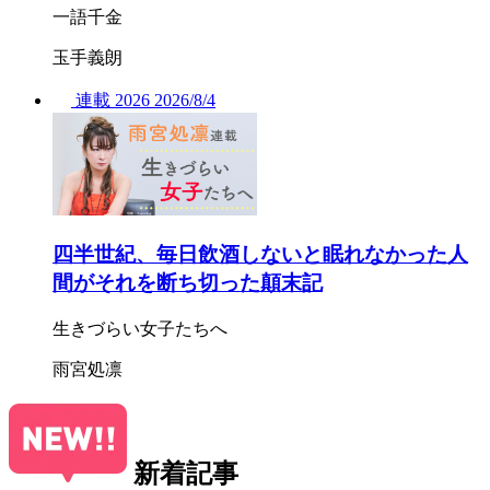
一語千金
玉手義朗
連載
2026
2026/
8/4
四半世紀、毎日飲酒しないと眠れなかった人
間がそれを断ち切った顛末記
生きづらい女子たちへ
雨宮処凛
新着記事