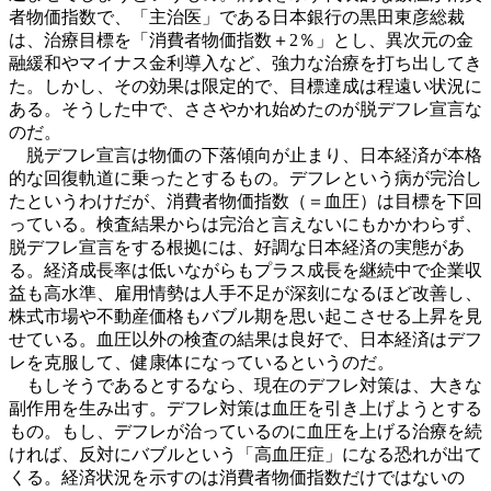
者物価指数で、「主治医」である日本銀行の黒田東彦総裁
は、治療目標を「消費者物価指数＋2％」とし、異次元の金
融緩和やマイナス金利導入など、強力な治療を打ち出してき
た。しかし、その効果は限定的で、目標達成は程遠い状況に
ある。そうした中で、ささやかれ始めたのが脱デフレ宣言な
のだ。
脱デフレ宣言は物価の下落傾向が止まり、日本経済が本格
的な回復軌道に乗ったとするもの。デフレという病が完治し
たというわけだが、消費者物価指数（＝血圧）は目標を下回
っている。検査結果からは完治と言えないにもかかわらず、
脱デフレ宣言をする根拠には、好調な日本経済の実態があ
る。経済成長率は低いながらもプラス成長を継続中で企業収
益も高水準、雇用情勢は人手不足が深刻になるほど改善し、
株式市場や不動産価格もバブル期を思い起こさせる上昇を見
せている。血圧以外の検査の結果は良好で、日本経済はデフ
レを克服して、健康体になっているというのだ。
もしそうであるとするなら、現在のデフレ対策は、大きな
副作用を生み出す。デフレ対策は血圧を引き上げようとする
もの。もし、デフレが治っているのに血圧を上げる治療を続
ければ、反対にバブルという「高血圧症」になる恐れが出て
くる。経済状況を示すのは消費者物価指数だけではないの