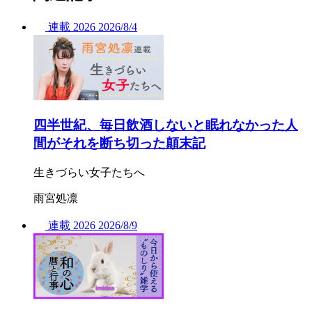
連載
2026
2026/
8/4
四半世紀、毎日飲酒しないと眠れなかった人
間がそれを断ち切った顛末記
生きづらい女子たちへ
雨宮処凛
連載
2026
2026/
8/9