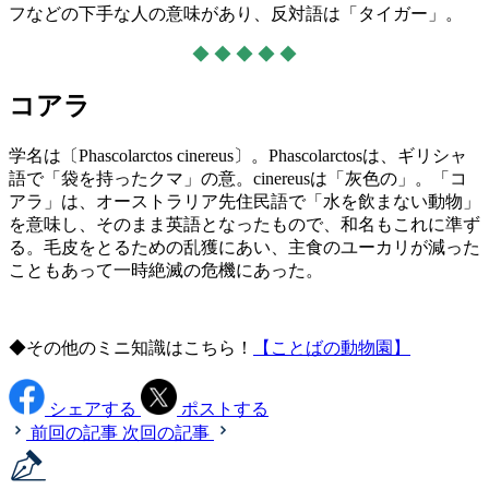
フなどの下手な人の意味があり、反対語は「タイガー」。
◆ ◆ ◆ ◆ ◆
コアラ
学名は〔Phascolarctos cinereus〕。Phascolarctosは、ギリシャ
語で「袋を持ったクマ」の意。cinereusは「灰色の」。「コ
アラ」は、オーストラリア先住民語で「水を飲まない動物」
を意味し、そのまま英語となったもので、和名もこれに準ず
る。毛皮をとるための乱獲にあい、主食のユーカリが減った
こともあって一時絶滅の危機にあった。
◆その他のミニ知識はこちら！
【ことばの動物園】
シェアする
ポストする
前回の記事
次回の記事