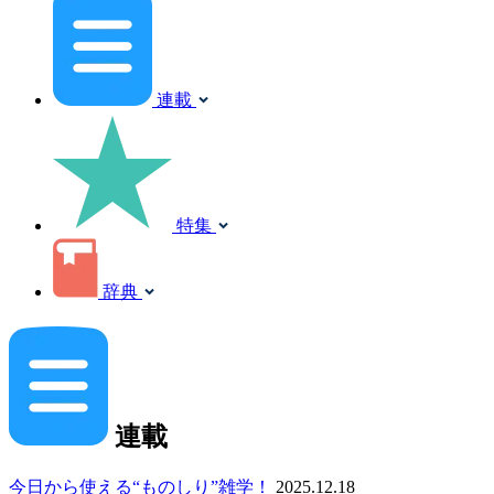
連載
特集
辞典
連載
今日から使える“ものしり”雑学！
2025.12.18