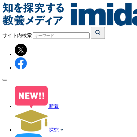
サイト内検索
新着
探究