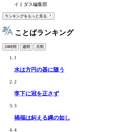
イミダス編集部
ランキングをもっと見る
ことばランキング
24時間
週間
月間
1
水は方円の器に随う
2
李下に冠を正さず
3
禍福は糾える縄の如し
4