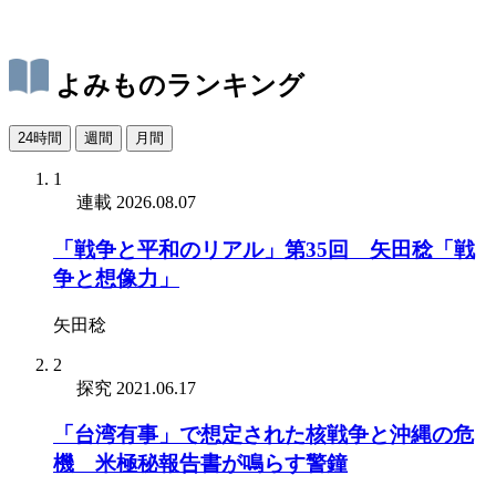
よみものランキング
24時間
週間
月間
1
連載
2026.08.07
「戦争と平和のリアル」第35回 矢田稔「戦
争と想像力」
矢田稔
2
探究
2021.06.17
「台湾有事」で想定された核戦争と沖縄の危
機 米極秘報告書が鳴らす警鐘