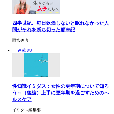
四半世紀、毎日飲酒しないと眠れなかった人
間がそれを断ち切った顛末記
雨宮処凛
連載
8/3
性知識イミダス：女性の更年期について知ろ
う～（後編）上手に更年期を過ごすためのヘ
ルスケア
イミダス編集部