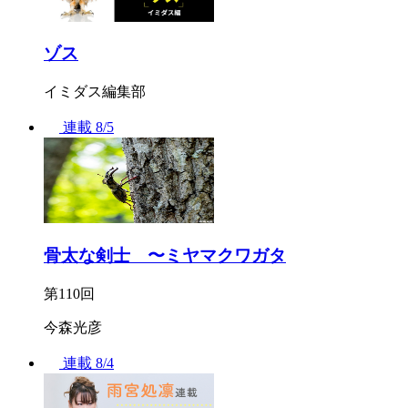
ゾス
イミダス編集部
連載
8/5
骨太な剣士 〜ミヤマクワガタ
第110回
今森光彦
連載
8/4