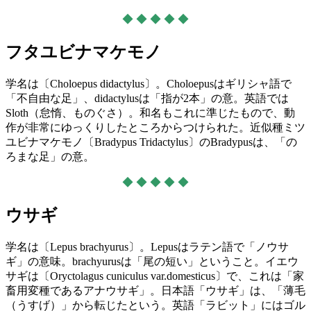
◆ ◆ ◆ ◆ ◆
フタユビナマケモノ
学名は〔Choloepus didactylus〕。Choloepusはギリシャ語で
「不自由な足」、didactylusは「指が2本」の意。英語では
Sloth（怠惰、ものぐさ）。和名もこれに準じたもので、動
作が非常にゆっくりしたところからつけられた。近似種ミツ
ユビナマケモノ〔Bradypus Tridactylus〕のBradypusは、「の
ろまな足」の意。
◆ ◆ ◆ ◆ ◆
ウサギ
学名は〔Lepus brachyurus〕。Lepusはラテン語で「ノウサ
ギ」の意味。brachyurusは「尾の短い」ということ。イエウ
サギは〔Oryctolagus cuniculus var.domesticus〕で、これは「家
畜用変種であるアナウサギ」。日本語「ウサギ」は、「薄毛
（うすげ）」から転じたという。英語「ラビット」にはゴル