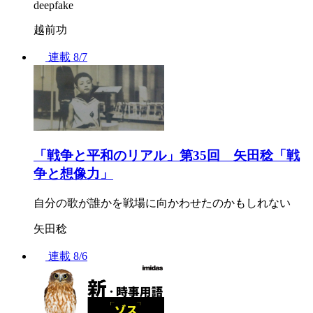
deepfake
越前功
連載
8/7
「戦争と平和のリアル」第35回 矢田稔「戦
争と想像力」
自分の歌が誰かを戦場に向かわせたのかもしれない
矢田稔
連載
8/6