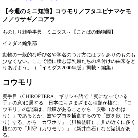
【今週のミニ知識】コウモリ／フタユビナマケモ
ノ／ウサギ／コアラ
ものしり雑学事典 ミニダス～【ことばの動物園】
イミダス編集部
動物の一般的な呼び名や学名のつけ方にはワケありのものも
少なくない。ここで陸に棲むほ乳類たちの名付けの由来をと
りあげよう。（「イミダス2000年版」掲載・編集）
コウモリ
翼手目（CHIROPTERA、ギリシャ語で「翼になっている
手」の意)に属する。日本にもさまざまな種類が棲む。「コ
ウモリ」の語源は、飛膜があることから「皮張（かわは
り）」であるとか、蚊やブヨを捕食するので「蚊を欲（ほ
り）する」から「カワホリ」（貝原益軒）、川の近くに多く
棲むので「川守（カワモリ）」（新井白石）など諸説があ
る。