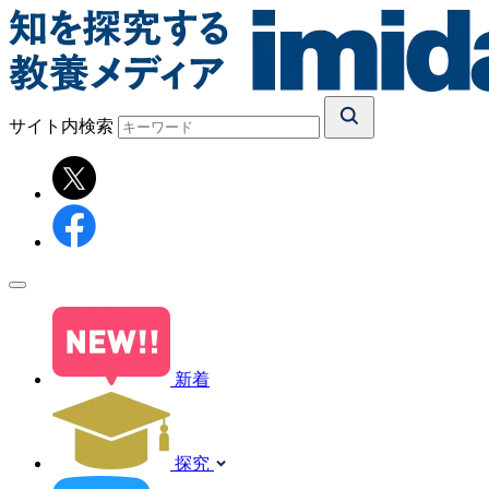
サイト内検索
新着
探究