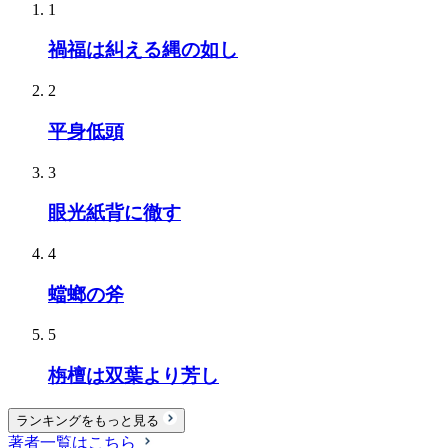
1
禍福は糾える縄の如し
2
平身低頭
3
眼光紙背に徹す
4
蟷螂の斧
5
栴檀は双葉より芳し
ランキングをもっと見る
著者一覧はこちら