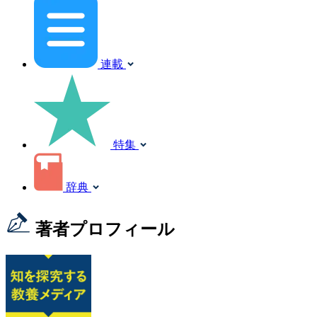
連載
特集
辞典
著者プロフィール