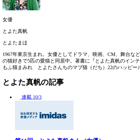
女優
とよた真帆
とよたまほ
1967年東京生まれ。女優としてドラマ、映画、CM、舞台
の猫好きで5匹の愛猫と同居中。著書に『とよた真帆のイン
もふ猫まみれ とよたさんちのマブ猫（だち）22のハッピー
とよた真帆の記事
連載
10/3