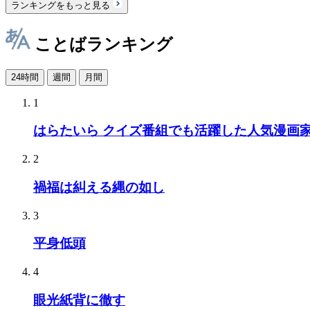
ランキングをもっと見る
ことばランキング
24時間
週間
月間
1
はらたいら クイズ番組でも活躍した人気漫画
2
禍福は糾える縄の如し
3
平身低頭
4
眼光紙背に徹す