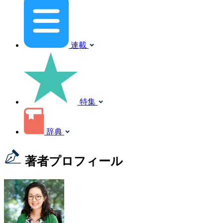
連載
特集
辞典
著者プロフィール