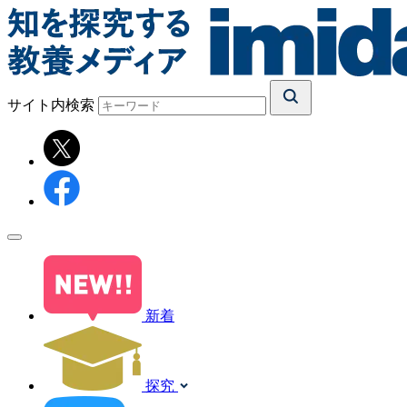
サイト内検索
新着
探究