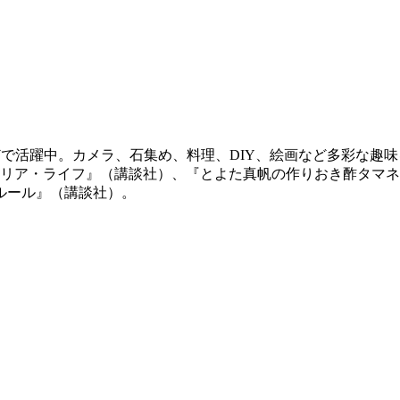
などで活躍中。カメラ、石集め、料理、DIY、絵画など多彩な
テリア・ライフ』（講談社）、『とよた真帆の作りおき酢タマ
ルール』（講談社）。