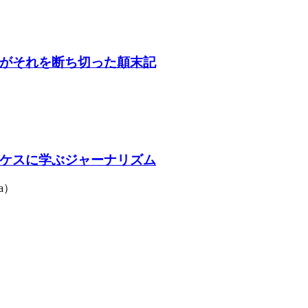
がそれを断ち切った顛末記
ケスに学ぶジャーナリズム
a）