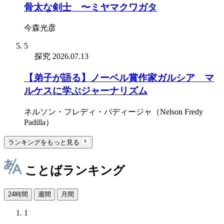
骨太な剣士 〜ミヤマクワガタ
今森光彦
5
探究
2026.07.13
【弟子が語る】ノーベル賞作家ガルシア゠マ
ルケスに学ぶジャーナリズム
ネルソン・フレディ・パディージャ（Nelson Fredy
Padilla）
ランキングをもっと見る
ことばランキング
24時間
週間
月間
1