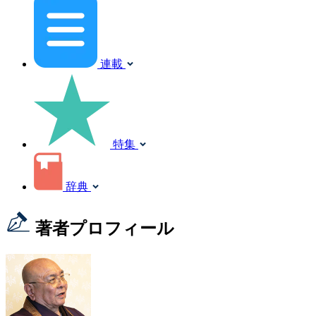
連載
特集
辞典
著者プロフィール