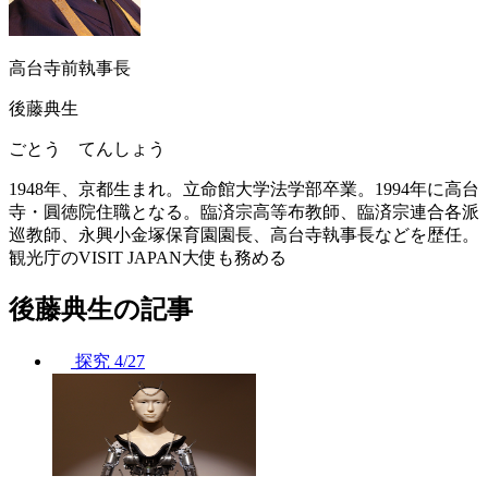
高台寺前執事長
後藤典生
ごとう てんしょう
1948年、京都生まれ。立命館大学法学部卒業。1994年に高台
寺・圓徳院住職となる。臨済宗高等布教師、臨済宗連合各派
巡教師、永興小金塚保育園園長、高台寺執事長などを歴任。
観光庁のVISIT JAPAN大使も務める
後藤典生の記事
探究
4/27