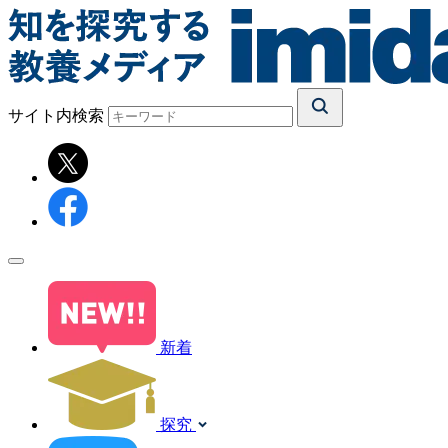
サイト内検索
新着
探究