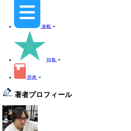
連載
特集
辞典
著者プロフィール