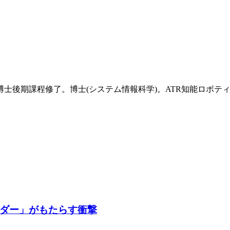
院博士後期課程修了。博士(システム情報科学)。ATR知能ロボテ
ダー」がもたらす衝撃