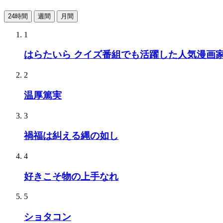
24時間
週間
月間
1
はらたいら クイズ番組でも活躍した人気漫画
2
温厚篤実
3
禍福は糾える縄の如し
4
好きこそ物の上手なれ
5
ショタコン