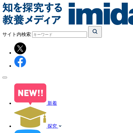
サイト内検索
新着
探究