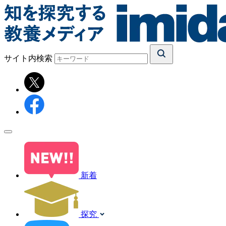
サイト内検索
新着
探究