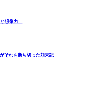
争と想像力」
がそれを断ち切った顛末記