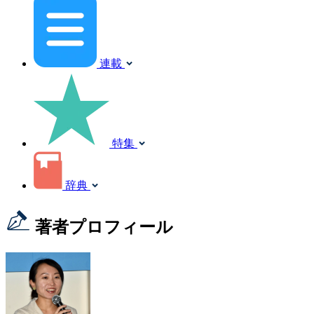
連載
特集
辞典
著者プロフィール