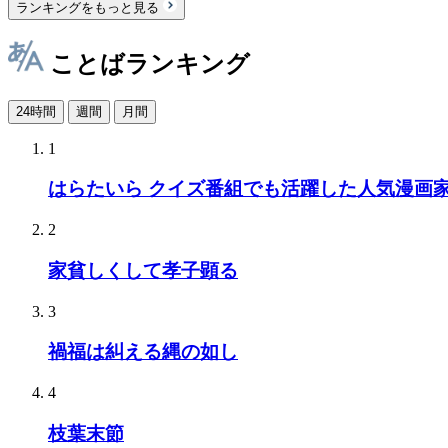
ランキングをもっと見る
ことばランキング
24時間
週間
月間
1
はらたいら クイズ番組でも活躍した人気漫画
2
家貧しくして孝子顕る
3
禍福は糾える縄の如し
4
枝葉末節