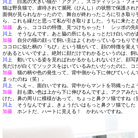
川上
白黒の大きい猫が「アクア」。スコティッシュ・フォー
猫は野良猫で、虐待されて瀕死（ひんし）の状態で保護され
面倒が見られなかったので、舞台が終わったころに引き取り
ら、これも縁だと思って私が引き取りました。うちに来たと
加藤
あっ、ココロの特徴、見つけちゃった！ シッポの先
川上
そうなんです。あと脇の所にもちょっとだけ白いのが
加藤
自分の猫の顔って飼い主はよくわかっているつもりでも
ココロに似た柄の「ちび」という猫がいて、顔の特徴を覚え
があるといいですよ。絶対に顔だけでわかるというのは、飼
川上
動いている姿を見ればわかるかもしれないけど、顔写真
先だけが白くてソックスをはいているみたいだったのに、コ
加藤
猫の柄や色の発生って、背中側から下に伸びていくんで
まったのね（笑）。
川上
へえ～、面白いですね。背中からマントを羽織ったよう
加藤
顔も濃い色は上から下に伸びるんですよ。アクアみたい
けた。鼻の周りに模様があって、ちょっと鼻クソ猫ですね（
川上
そうなんですよ。きょうだいはもっと鼻クソ猫でした（
加藤
ホントだ、ハートに見える！ かわいいですね。