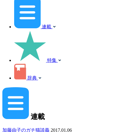
連載
特集
辞典
連載
加藤由子のガチ猫談義
2017.01.06