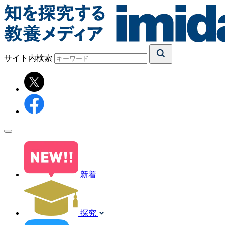
サイト内検索
新着
探究