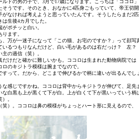
ルドの男の子で、3月で17歳になります。こっちは「ココロ」
たそうです。そのとき、おなかに4匹身ごもっていて、帝王切開
手がなければ考えようと思っていたんです。そうしたらまだ2匹
きは生後4カ月でした。
端がポチッと白い。
あります。
、万が一迷子になって「この猫、お宅のですか？」って顔写
ているつもりなんだけど、白い毛があるのは右だっけ？ 左？
い主の過信（笑）。
だけだと確かに難しいかも。ココロは生まれた動物病院では「
コロのキジトラ模様は腕までなので。
すって。だから、どこまで伸びるかで柄に違いが出るんでし
な感じですかね。ココロは背中からキジトラが伸びて、足先
な白黒も上が黒くて下が白。上が白くて下が黒いっていう柄
笑）。
笑）。ココロは鼻の模様がちょっとハート形に見えるので、