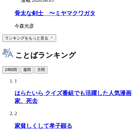
連載
2026.08.05
骨太な剣士 〜ミヤマクワガタ
今森光彦
ランキングをもっと見る
ことばランキング
24時間
週間
月間
1
はらたいら クイズ番組でも活躍した人気漫画
家、死去
2
家貧しくして孝子顕る