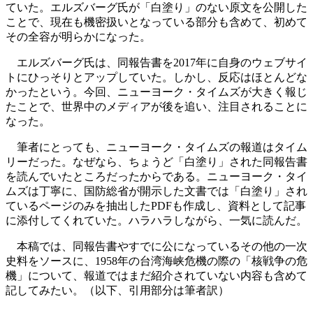
ていた。エルズバーグ氏が「白塗り」のない原文を公開した
ことで、現在も機密扱いとなっている部分も含めて、初めて
その全容が明らかになった。
エルズバーグ氏は、同報告書を2017年に自身のウェブサイ
トにひっそりとアップしていた。しかし、反応はほとんどな
かったという。今回、ニューヨーク・タイムズが大きく報じ
たことで、世界中のメディアが後を追い、注目されることに
なった。
筆者にとっても、ニューヨーク・タイムズの報道はタイム
リーだった。なぜなら、ちょうど「白塗り」された同報告書
を読んでいたところだったからである。ニューヨーク・タイ
ムズは丁寧に、国防総省が開示した文書では「白塗り」され
ているページのみを抽出したPDFも作成し、資料として記事
に添付してくれていた。ハラハラしながら、一気に読んだ。
本稿では、同報告書やすでに公になっているその他の一次
史料をソースに、1958年の台湾海峡危機の際の「核戦争の危
機」について、報道ではまだ紹介されていない内容も含めて
記してみたい。（以下、引用部分は筆者訳）