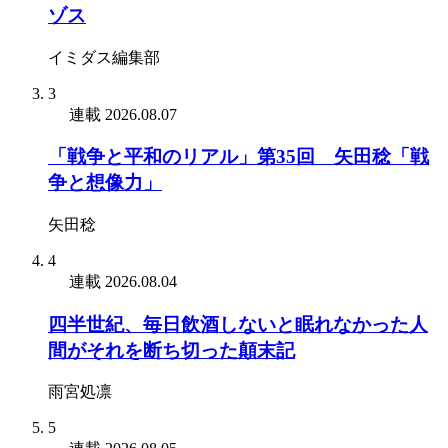
ゾス
イミダス編集部
3
連載
2026.08.07
「戦争と平和のリアル」第35回 矢田稔「戦
争と想像力」
矢田稔
4
連載
2026.08.04
四半世紀、毎日飲酒しないと眠れなかった人
間がそれを断ち切った顛末記
雨宮処凛
5