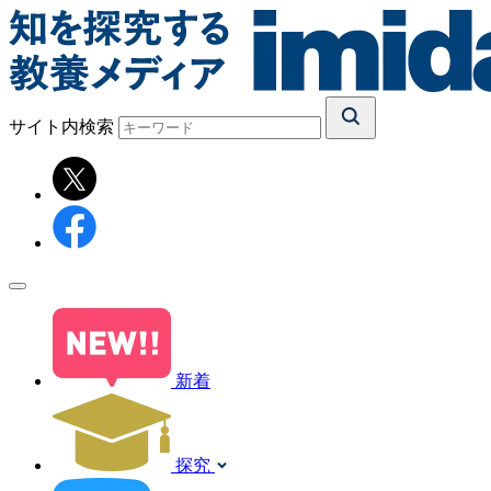
サイト内検索
新着
探究