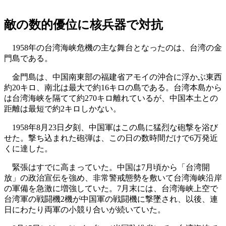
敵の数的優位に核兵器で対抗
1958年の台湾海峡危機の主な舞台となったのは、台湾の金
門島である。
金門島は、中国南東部の福建省アモイの沖合に浮かぶ東西
約20キロ、南北は最大で約16キロの島である。台湾本島から
は台湾海峡を隔てて約270キロ離れているが、中国本土との
距離は最短で約2キロしかない。
1958年8月23日夕刻、中国軍はこの島に猛烈な砲撃を浴び
せた。撃ち込まれた砲弾は、この日の数時間だけで6万発近
くに達した。
緊張はすでに高まっていた。中国は7月頃から「台湾開
放」の政治宣伝を強め、非常警戒態勢を敷いて台湾海峡沿岸
の軍備を急激に増強していた。7月末には、台湾海峡上空で
台湾軍の戦闘機2機が中国軍の戦闘機に撃墜され、以後、連
日にわたり両軍の小競り合いが続いていた。