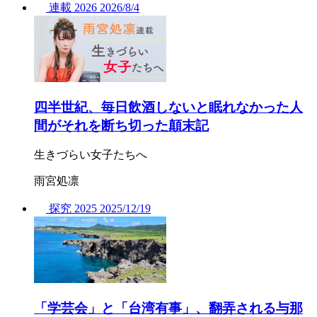
連載
2026
2026/
8/4
四半世紀、毎日飲酒しないと眠れなかった人
間がそれを断ち切った顛末記
生きづらい女子たちへ
雨宮処凛
探究
2025
2025/
12/19
「学芸会」と「台湾有事」、翻弄される与那