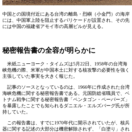
中国との国境付近にある台湾の離島・烈嶼（小金門）の海岸
には、中国軍上陸を阻止するバリケードが設置され、その先
には中国の福建省アモイ市の高層ビルが見える。
秘密報告書の全容が明らかに
米紙ニューヨーク・タイムズは5月22日、1958年の台湾海
峡危機の際、米軍が中国本土に対する核攻撃の必要性を強く
主張していた事実を大きく報じた。
記事のソースとなっているのは、1966年に作成された台湾
海峡危機に関する秘密報告書である。元国防総省職員で、ベ
トナム戦争に関する秘密報告書「ペンタゴン・ペーパーズ」
を暴露したことでも知られるダニエル・エルズバーグ氏が所
持していた。
この報告書は、すでに1970年代に開示されていたが、核兵
器に関する記述の大部分は機密解除されず、「白塗り」され