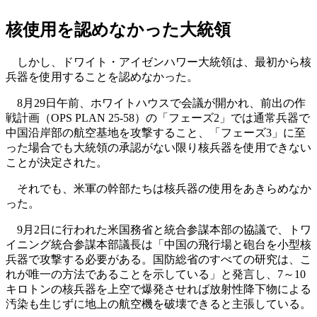
核使用を認めなかった大統領
しかし、ドワイト・アイゼンハワー大統領は、最初から核
兵器を使用することを認めなかった。
8月29日午前、ホワイトハウスで会議が開かれ、前出の作
戦計画（OPS PLAN 25-58）の「フェーズ2」では通常兵器で
中国沿岸部の航空基地を攻撃すること、「フェーズ3」に至
った場合でも大統領の承認がない限り核兵器を使用できない
ことが決定された。
それでも、米軍の幹部たちは核兵器の使用をあきらめなか
った。
9月2日に行われた米国務省と統合参謀本部の協議で、トワ
イニング統合参謀本部議長は「中国の飛行場と砲台を小型核
兵器で攻撃する必要がある。国防総省のすべての研究は、こ
れが唯一の方法であることを示している」と発言し、7～10
キロトンの核兵器を上空で爆発させれば放射性降下物による
汚染も生じずに地上の航空機を破壊できると主張している。