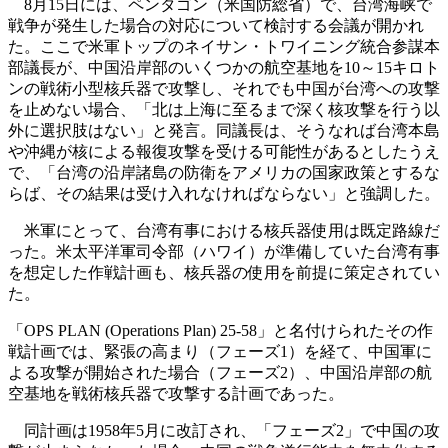
8月15日には、ペンタゴン（米国防総省）で、台湾海峡で
戦争が発生した場合の対応について検討する会議が開かれ
た。ここで米軍トップのネイサン・トワイニング統合参謀本
部議長が、中国沿岸部のいくつかの航空基地を10～15キロト
ンの戦術小型核兵器で攻撃し、それでも中国が台湾への攻撃
を止めない場合、「北は上海に至るまで深く核攻撃を行う以
外に選択肢はない」と発言。同議長は、そうなれば台湾本島
や沖縄が核による報復攻撃を受ける可能性があるとしたうえ
で、「台湾の沿岸諸島の防衛をアメリカの国家政策とするな
らば、その結果は受け入れなければならない」と強調した。
米軍にとって、台湾有事における核兵器使用は既定路線だ
った。米太平洋軍司令部（ハワイ）が準備していた台湾有事
を想定した作戦計画も、核兵器の使用を前提に策定されてい
た。
「OPS PLAN (Operations Plan) 25-58」と名付けられたその作
戦計画では、緊張の高まり（フェーズ1）を経て、中国軍に
よる攻撃が開始された場合（フェーズ2）、中国沿岸部の航
空基地を戦術核兵器で攻撃する計画であった。
同計画は1958年5月に改訂され、「フェーズ2」で中国の攻