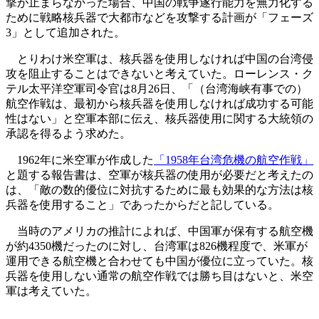
撃が止まらなかった場合、中国の戦争遂行能力を無力化する
ために戦略核兵器で大都市などを攻撃する計画が「フェーズ
3」として追加された。
とりわけ米空軍は、核兵器を使用しなければ中国の台湾侵
攻を阻止することはできないと考えていた。ローレンス・ク
テル太平洋空軍司令官は8月26日、「（台湾海峡有事での）
航空作戦は、最初から核兵器を使用しなければ成功する可能
性はない」と空軍本部に伝え、核兵器使用に関する大統領の
承認を得るよう求めた。
1962年に米空軍が作成した
「1958年台湾危機の航空作戦」
と題する報告書は、空軍が核兵器の使用が必要だと考えたの
は、「敵の数的優位に対抗するために最も効果的な方法は核
兵器を使用すること」であったからだと記している。
当時のアメリカの推計によれば、中国軍が保有する航空機
が約4350機だったのに対し、台湾軍は826機程度で、米軍が
運用できる航空機と合わせても中国が優位に立っていた。核
兵器を使用しない通常の航空作戦では勝ち目はないと、米空
軍は考えていた。