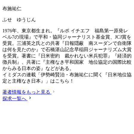
布施祐仁
ふせ ゆうじん
1976年、東京都生まれ。『ルポ イチエフ 福島第一原発レ
ベル7の現場』で平和・協同ジャーナリスト基金賞、JCJ賞を
受賞。三浦英之氏との共著『日報隠蔽 南スーダンで自衛隊
は何を見たのか』で石橋湛山記念早稲田ジャーナリズム大賞
を受賞。著書に『日米密約 裁かれない米兵犯罪』『経済的
徴兵制』、共著に『主権なき平和国家 地位協定の国際比較
からみる日本の姿』などがある。
イミダスの連載「伊勢崎賢治・布施祐仁に聞く『日米地位協
定と主権なき日本』」はこちら！
著者情報をもっと見る
探求一覧へ