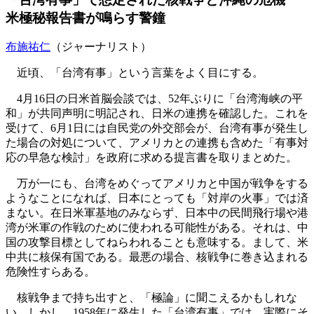
米極秘報告書が鳴らす警鐘
布施祐仁
（ジャーナリスト）
近頃、「台湾有事」という言葉をよく目にする。
4月16日の日米首脳会談では、52年ぶりに「台湾海峡の平
和」が共同声明に明記され、日米の連携を確認した。これを
受けて、6月1日には自民党の外交部会が、台湾有事が発生し
た場合の対処について、アメリカとの連携も含めた「有事対
応の早急な検討」を政府に求める提言書を取りまとめた。
万が一にも、台湾をめぐってアメリカと中国が戦争をする
ようなことになれば、日本にとっても「対岸の火事」では済
まない。在日米軍基地のみならず、日本中の民間飛行場や港
湾が米軍の作戦のために使われる可能性がある。それは、中
国の攻撃目標としてねらわれることも意味する。まして、米
中共に核保有国である。最悪の場合、核戦争に巻き込まれる
危険性すらある。
核戦争まで持ち出すと、「極論」に聞こえるかもしれな
い。しかし、1958年に発生した「台湾有事」では、実際にそ