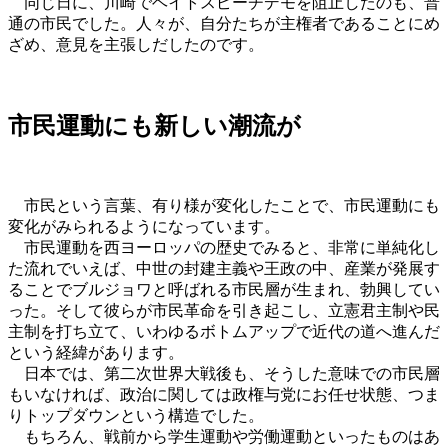
同じ日に、川崎でヘイトスピーチデモを阻止したのも、普
通の市民でした。人々が、自分たちが主権者であることにめ
ざめ、意見を主張しだしたのです。
市民運動にも新しい潮流が
市民という言葉、有り様が変化したことで、市民運動にも
変化がみられるようになっています。
市民運動を西ヨーロッパの歴史でみると、非常に単純化し
た流れでいえば、中世の封建主義や王政の中、産業が発展す
ることでブルジョワと呼ばれる市民層が生まれ、勃興してい
った。そして彼らが市民革命を引き起こし、立憲君主制や民
主制を打ち立て、いわゆるボトムアップで近代の道へ進んだ
という経緯があります。
日本では、第二次世界大戦後も、そうした意味での市民層
もいなければ、政治に関しては政権与党にお任せ状態、つま
りトップダウンという構造でした。
もちろん、戦前から学生運動や労働運動といったものはあ