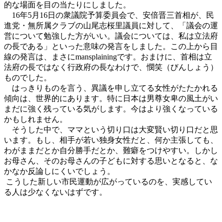
的な場面を目の当たりにしました。
16年5月16日の衆議院予算委員会で、安倍晋三首相が、民
進党・無所属クラブの山尾志桜里議員に対して、「議会の運
営について勉強した方がいい。議会については、私は立法府
の長である」といった意味の発言をしました。この上から目
線の発言は、まさにmansplainingです。おまけに、首相は立
法府の長ではなく行政府の長なわけで、憫笑（びんしょう）
ものでした。
はっきりものを言う、異議を申し立てる女性がたたかれる
傾向は、世界的にあります。特に日本は男尊女卑の風土がい
まだに強く残っている気がします。今はより強くなっている
かもしれません。
そうした中で、ママという切り口は大変賢い切り口だと思
います。もし、相手が若い独身女性だと、何か主張しても、
わがままだとか自分勝手だとか、難癖をつけやすい。しかし
お母さん、そのお母さんの子どもに対する思いとなると、な
かなか反論しにくいでしょう。
こうした新しい市民運動が広がっているのを、実感してい
る人は少なくないはずです。