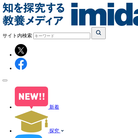
サイト内検索
新着
探究