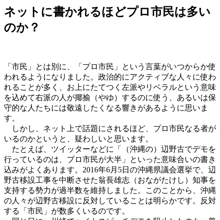
ネットに書かれるほどプロ市民は多い
のか？
「市民」とは別に、「プロ市民」という言葉がいつからか使
われるようになりました。政治的にアクティブな人々に使わ
れることが多く、お上にたてつく左派やリベラルという意味
を込めて右派の人が揶揄（やゆ）するのに使う、あるいは保
守的な人たちには敬遠したくなる響きがあるように思いま
す。
しかし、ネット上で話題にされるほど、プロ市民なる者が
いるのかというと、疑わしいと思います。
たとえば、ツイッターなどに「（沖縄の）辺野古でデモを
行っているのは、プロ市民が大半」といった意味合いの書き
込みがよくあります。2016年6月5日の沖縄県議会選挙で、辺
野古移設工事を中断させた翁長雄志（おながたけし）知事を
支持する勢力が過半数を維持しました。このことから、沖縄
の人々が辺野古移設に反対していることは明らかです。反対
する「市民」が数多くいるのです。