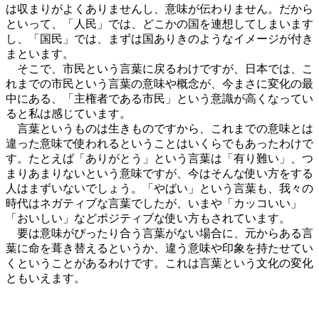
は収まりがよくありませんし、意味が伝わりません。だから
といって、「人民」では、どこかの国を連想してしまいます
し、「国民」では、まずは国ありきのようなイメージが付き
まといます。
そこで、市民という言葉に戻るわけですが、日本では、こ
れまでの市民という言葉の意味や概念が、今まさに変化の最
中にある、「主権者である市民」という意識が高くなってい
ると私は感じています。
言葉というものは生きものですから、これまでの意味とは
違った意味で使われるということはいくらでもあったわけで
す。たとえば「ありがとう」という言葉は「有り難い」、つ
まりあまりないという意味ですが、今はそんな使い方をする
人はまずいないでしょう。「やばい」という言葉も、我々の
時代はネガティブな言葉でしたが、いまや「カッコいい」
「おいしい」などポジティブな使い方もされています。
要は意味がぴったり合う言葉がない場合に、元からある言
葉に命を葺き替えるというか、違う意味や印象を持たせてい
くということがあるわけです。これは言葉という文化の変化
ともいえます。