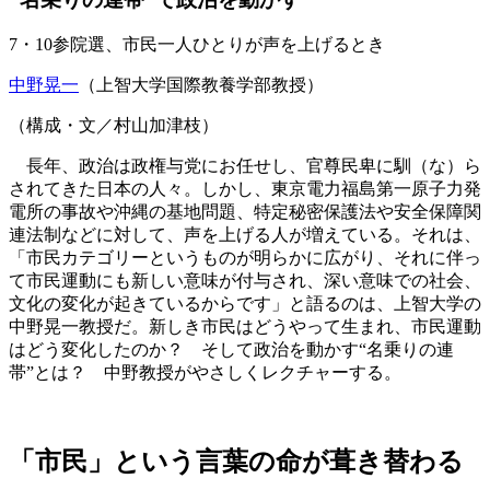
7・10参院選、市民一人ひとりが声を上げるとき
中野晃一
（上智大学国際教養学部教授）
（構成・文／村山加津枝）
長年、政治は政権与党にお任せし、官尊民卑に馴（な）ら
されてきた日本の人々。しかし、東京電力福島第一原子力発
電所の事故や沖縄の基地問題、特定秘密保護法や安全保障関
連法制などに対して、声を上げる人が増えている。それは、
「市民カテゴリーというものが明らかに広がり、それに伴っ
て市民運動にも新しい意味が付与され、深い意味での社会、
文化の変化が起きているからです」と語るのは、上智大学の
中野晃一教授だ。新しき市民はどうやって生まれ、市民運動
はどう変化したのか？ そして政治を動かす“名乗りの連
帯”とは？ 中野教授がやさしくレクチャーする。
「市民」という言葉の命が葺き替わる