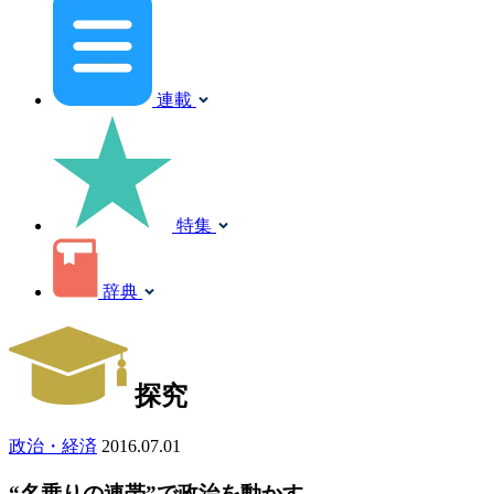
連載
特集
辞典
探究
政治・経済
2016.07.01
“名乗りの連帯”で政治を動かす