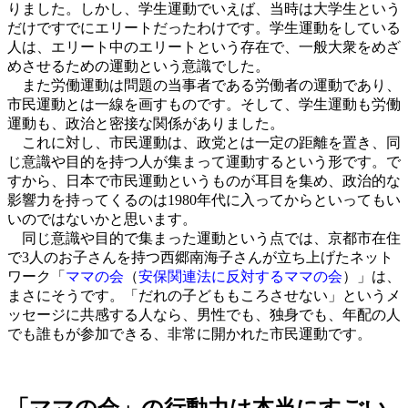
りました。しかし、学生運動でいえば、当時は大学生という
だけですでにエリートだったわけです。学生運動をしている
人は、エリート中のエリートという存在で、一般大衆をめざ
めさせるための運動という意識でした。
また労働運動は問題の当事者である労働者の運動であり、
市民運動とは一線を画すものです。そして、学生運動も労働
運動も、政治と密接な関係がありました。
これに対し、市民運動は、政党とは一定の距離を置き、同
じ意識や目的を持つ人が集まって運動するという形です。で
すから、日本で市民運動というものが耳目を集め、政治的な
影響力を持ってくるのは1980年代に入ってからといってもい
いのではないかと思います。
同じ意識や目的で集まった運動という点では、京都市在住
で3人のお子さんを持つ西郷南海子さんが立ち上げたネット
ワーク「
ママの会
（
安保関連法に反対するママの会
）」は、
まさにそうです。「だれの子どももころさせない」というメ
ッセージに共感する人なら、男性でも、独身でも、年配の人
でも誰もが参加できる、非常に開かれた市民運動です。
「ママの会」の行動力は本当にすごい