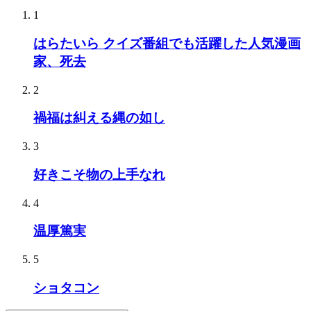
1
はらたいら クイズ番組でも活躍した人気漫画
家、死去
2
禍福は糾える縄の如し
3
好きこそ物の上手なれ
4
温厚篤実
5
ショタコン