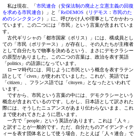
私は現在、「
市民連合
（
安保法制の廃止と立憲主義の回復
を求める市民連合
）」と「
ReDEMOS
（
リデモス
：
市民のた
めのシンクタンク
）」に、呼びかけ人や理事としてかかわっ
ています。この二つには「市民」という言葉が含まれていま
す。
古代ギリシャの「都市国家（ポリス）」には、構成員とし
ての「市民（ポリテース）」が存在し、その人たちが主権者
として自分たちで物事を決めるという、まさにデモクラシー
の原型がありました。この二つの言葉は、政治を表す英語
「politics」の語源になっています。
ローマ時代には、同じように市民という概念を表すラテン
語として「cives」が使われていました。これが、英語では
「citizen」、フランス語では「citoyen」となったといわれて
います。
ですから、市民という言葉の中には、デモクラシーという
概念が含まれているのです。しかし、日本語として訳された
際には、そうしたニュアンスがあまり伝わらないまま、これ
まで使われてきたように思います。
一方で「people」という英語があります。これは「人々」
と訳すことが一般的です。ただ、自分たちのアイデンティテ
ィーを表す団体名として使う場合、たとえば「人々連合」で