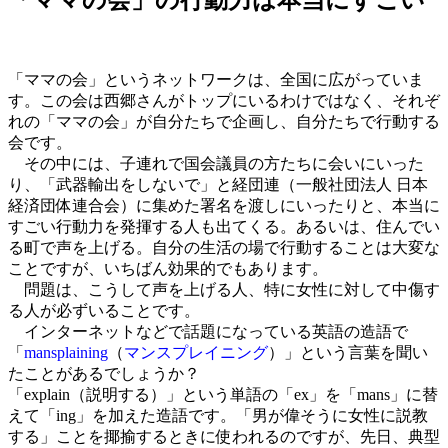
「ママの会」というネットワークは、全国に広がっていま
す。この会は西郷さんがトップにいるわけではなく、それぞ
れの「ママの会」が自分たちで企画し、自分たちで行動する
会です。
その中には、子連れで国会議員の方たちに会いにいった
り、「武器輸出をしないで」と経団連（一般社団法人 日本
経済団体連合会）に集めた署名を渡しにいったりと、本当に
すごい行動力を発揮する人も出てくる。あるいは、住んでい
る町で声を上げる。自分の生活の場で行動することは大変な
ことですが、いちばん効果的でもあります。
問題は、こうして声を上げる人、特に女性に対して中傷す
る人が必ずいることです。
インターネットなどで話題になっている英語の造語で
「
mansplaining
（
マンスプレイニング
）」という言葉を聞い
たことがあるでしょうか？
「explain（説明する）」という単語の「ex」を「mans」に替
えて「ing」を加えた造語です。「男が偉そうに女性に説教
する」ことを揶揄するときに使われるのですが、先日、典型