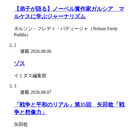
【弟子が語る】ノーベル賞作家ガルシア゠マ
ルケスに学ぶジャーナリズム
ネルソン・フレディ・パディージャ（Nelson Fredy
Padilla）
2
連載
2026.08.06
ゾス
イミダス編集部
3
連載
2026.08.07
「戦争と平和のリアル」第35回 矢田稔「戦
争と想像力」
矢田稔