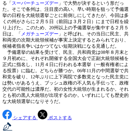
る「
スーパーチューズデー
」で大勢が決するという形だっ
た。そこで各州は、注目度の高い、早い時期を狙って予備選
挙の日程を大統領選挙ごとに前倒しにしてきたが、今回は多
くの州がさらに２月５日（前回は３月２日）にまで日程を繰
り上げた。このため、20州以上の予備選挙が集中する２月５
日は、「
メガチューズデー
」と呼ばれ、その当日に民主、共
和両党の次期大統領候補が事実上決定するとみられており、
候補者指名争いはかつてない短期決戦になる見通しだ。
予備選挙の結果を受けて、民主、共和両党は08年８月末と
９月初めに、それぞれ開催する全国大会で正副大統領候補を
正式に指名し、11月４日に行われる本選挙（一般有権者によ
る投票）に臨む。どちらが勝つか。06年11月の中間選挙で共
和党を破り、12年ぶりに上下両院で多数党となった民主党に
は勢いがあるうえ、ブッシュ政権の不人気も手伝って、政権
交代の可能性は濃厚だ。初の女性大統領が生まれるか。それ
とも初の黒人大統領が出現するのか。いずれにしても歴史的
な大統領選挙になりそうだ。
シェアする
ポストする