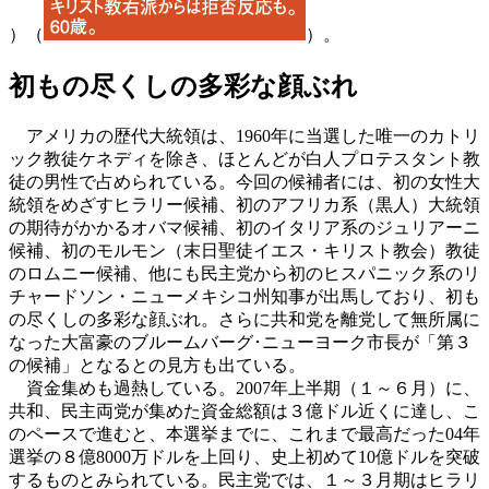
）（
）。
初もの尽くしの多彩な顔ぶれ
アメリカの歴代大統領は、1960年に当選した唯一のカトリ
ック教徒ケネディを除き、ほとんどが白人プロテスタント教
徒の男性で占められている。今回の候補者には、初の女性大
統領をめざすヒラリー候補、初のアフリカ系（黒人）大統領
の期待がかかるオバマ候補、初のイタリア系のジュリアーニ
候補、初のモルモン（末日聖徒イエス・キリスト教会）教徒
のロムニー候補、他にも民主党から初のヒスパニック系のリ
チャードソン・ニューメキシコ州知事が出馬しており、初も
の尽くしの多彩な顔ぶれ。さらに共和党を離党して無所属に
なった大富豪のブルームバーグ･ニューヨーク市長が「第３
の候補」となるとの見方も出ている。
資金集めも過熱している。2007年上半期（１～６月）に、
共和、民主両党が集めた資金総額は３億ドル近くに達し、こ
のペースで進むと、本選挙までに、これまで最高だった04年
選挙の８億8000万ドルを上回り、史上初めて10億ドルを突破
するものとみられている。民主党では、１～３月期はヒラリ