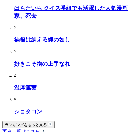
はらたいら クイズ番組でも活躍した人気漫画
家、死去
2
禍福は糾える縄の如し
3
好きこそ物の上手なれ
4
温厚篤実
5
ショタコン
ランキングをもっと見る
著者一覧はこちら