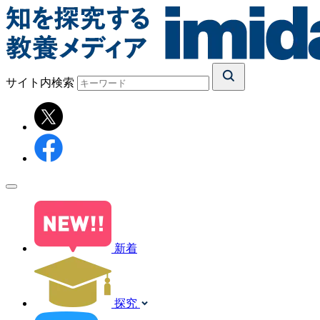
サイト内検索
新着
探究