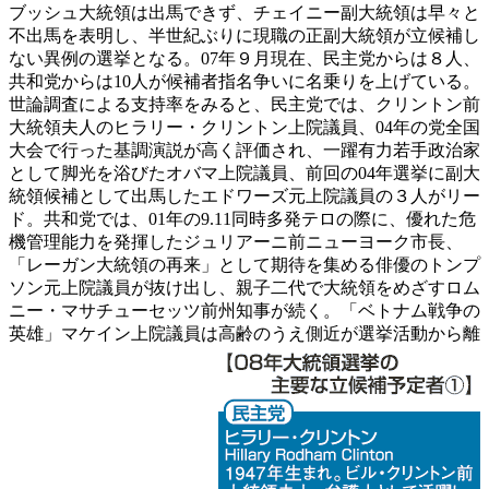
ブッシュ大統領は出馬できず、チェイニー副大統領は早々と
不出馬を表明し、半世紀ぶりに現職の正副大統領が立候補し
ない異例の選挙となる。07年９月現在、民主党からは８人、
共和党からは10人が候補者指名争いに名乗りを上げている。
世論調査による支持率をみると、民主党では、クリントン前
大統領夫人のヒラリー・クリントン上院議員、04年の党全国
大会で行った基調演説が高く評価され、一躍有力若手政治家
として脚光を浴びたオバマ上院議員、前回の04年選挙に副大
統領候補として出馬したエドワーズ元上院議員の３人がリー
ド。共和党では、01年の9.11同時多発テロの際に、優れた危
機管理能力を発揮したジュリアーニ前ニューヨーク市長、
「レーガン大統領の再来」として期待を集める俳優のトンプ
ソン元上院議員が抜け出し、親子二代で大統領をめざすロム
ニー・マサチューセッツ前州知事が続く。「ベトナム戦争の
英雄」マケイン上院議員は高齢のうえ側近が選挙活動から離