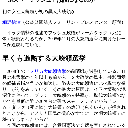
初の女性大統領か初の黒人大統領か
細野徳治
（公益財団法人フォーリン・プレスセンター顧問）
イラク情勢の混迷でブッシュ政権がレームダック（死に
体）状態となるなか、2008年11月の大統領選挙に向けたレー
スが過熱している。
早くも過熱する大統領選挙
2008年の
アメリカ大統領選挙
の前哨戦が過熱している。11
月の本選挙の１年以上も前から、２大政党の民主、共和両党
の候補者指名争いが加速し、過去の大統領選に比べ異常な盛
り上がりをみせている。その最大の原因は、イラク情勢の泥
沼化に伴って、ブッシュ大統領の支持率が、歴代大統領のな
かでも最低に近い20％台に落ち込み、メディアから「レー
ム・ダック（死に体）大統領」の烙印（らくいん）が押され
たことから、アメリカ国民の関心がすでに「次期大統領」に
移ってしまったからだ。
今回の大統領選には、合衆国憲法で３選を禁止されている