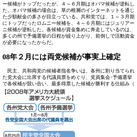
ー候補がトップだったが、４～６月期はオバマ候補が逆転し
た。オバマ候補の場合は、草の根層のインターネットを通じ
た少額献金の多さが目立っている。共和党では、１～３月期
にトップだったロムニー候補を、４～６月期にはジュリアー
ニ候補が逆転した。各候補が資金集めに奔走しているのは、
多くの州で予備選挙の日程が繰り上がり、前倒しで活動資金
が必要になったからだ。
08年２月には両党候補が事実上確定
民主、共和両党の候補者指名争いは、各州に割り当てられ
た党大会に出席する代議員票をめぐり、党員集会･予備選挙
で各候補が競い合い、最多得票した候補が勝利する仕組み（