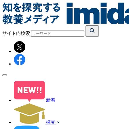
サイト内検索
新着
探究