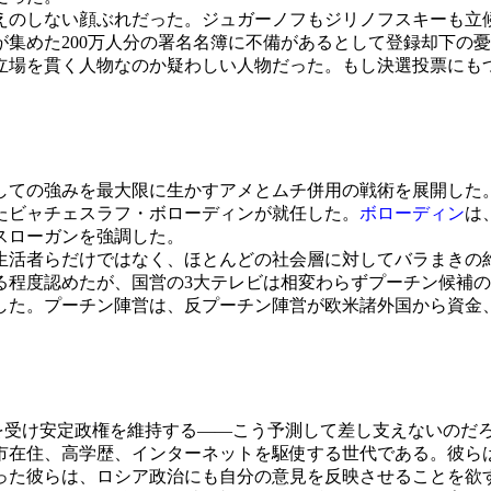
のしない顔ぶれだった。ジュガーノフもジリノフスキーも立
集めた200万人分の署名名簿に不備があるとして登録却下の
立場を貫く人物なのか疑わしい人物だった。もし決選投票にも
ての強みを最大限に生かすアメとムチ併用の戦術を展開した
たビャチェスラフ・ボローディンが就任した。
ボローディン
は
スローガンを強調した。
活者らだけではなく、ほとんどの社会層に対してバラまきの
る程度認めたが、国営の3大テレビは相変わらずプーチン候補
した。プーチン陣営は、反プーチン陣営が欧米諸外国から資金
ド
持を受け安定政権を維持する――こう予測して差し支えないのだ
在住、高学歴、インターネットを駆使する世代である。彼ら
った彼らは、ロシア政治にも自分の意見を反映させることを欲