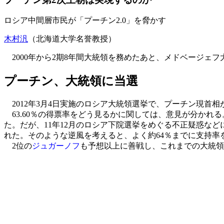
ロシア中間層市民が「プーチン2.0」を脅かす
木村汎
（北海道大学名誉教授）
2000年から2期8年間大統領を務めたあと、メドベージェ
プーチン、大統領に当選
2012年3月4日実施のロシア大統領選挙で、プーチン現首相
63.60％の得票率をどう見るかに関しては、意見が分かれる。
た。だが、11年12月のロシア下院選挙をめぐる不正疑惑な
れた。そのような逆風を考えると、よく約64％までに支持
2位の
ジュガーノフ
も予想以上に善戦し、これまでの大統領