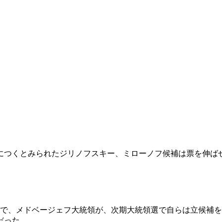
につくとみられたジリノフスキー、ミローノフ候補は票を伸ば
上で、メドベージェフ大統領が、次期大統領選で自らは立候補
だった。