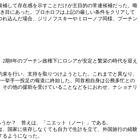
候補して存在感を示すことだけが主目的の常連候補だった。唯
憂き目にあった。プロホロフは上記の厳しい条件をクリアして
つれ込んだ場合、ジリノフスキーやミローノフ同様、プーチン
。
、2期8年のプーチン政権下にロシアが安定と繁栄の時代を迎え
約束を行い、支持を取りつけようとした。これまでと異なり、
の一挙手一投足の報道に終始した。同首相自身は公務多忙との
、その他の援助を受けていることなどをにおわせ、ナショナリ
ろうか？ 答えは、「ニエット（ノー）」である。
は、国家に依存しなくても自力で生計を立て、外国旅行の経験
するようになった。