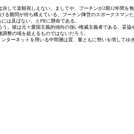
決して楽観視しえない。ましてや、プーチンが2期12年間を
ける難問が待ち構えている。プーチン陣営のスポークスマンたちは
るには及ばない、とPRに懸命である。
う。彼は元々愛国主義的傾向の強い権威主義者である。妥協
微調整の域を超えるものではないだろう。
て、インターネットを用いる中間層は質、量ともに勢いを増して