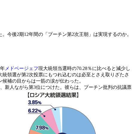
。今後2期12年間の「プーチン第2次王朝」は実現するのか。
8年
メドベージェフ
現大統領当選時の70.28％に比べると減少し
、大統領選が第2次投票にもつれ込むのは必至とさえ取りざたさ
ン候補の目からは一筋の涙が伝わった。
、新人ながら第3位につけた。彼らは、プーチン批判の抗議票