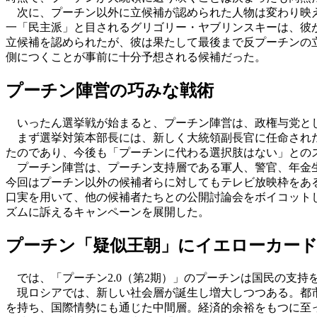
次に、プーチン以外に立候補が認められた人物は変わり映え
一「民主派」と目されるグリゴリー・ヤブリンスキーは、彼が
立候補を認められたが、彼は果たして最後まで反プーチンの
側につくことが事前に十分予想される候補だった。
プーチン陣営の巧みな戦術
いったん選挙戦が始まると、プーチン陣営は、政権与党とし
まず選挙対策本部長には、新しく大統領副長官に任命され
たのであり、今後も「プーチンに代わる選択肢はない」との
プーチン陣営は、プーチン支持層である軍人、警官、年金生
今回はプーチン以外の候補者らに対してもテレビ放映枠をあ
口実を用いて、他の候補者たちとの公開討論会をボイコット
ズムに訴えるキャンペーンを展開した。
プーチン「疑似王朝」にイエローカー
では、「プーチン2.0（第2期）」のプーチンは国民の支
現ロシアでは、新しい社会層が誕生し増大しつつある。都市
を持ち、国際情勢にも通じた中間層。経済的余裕をもつに至