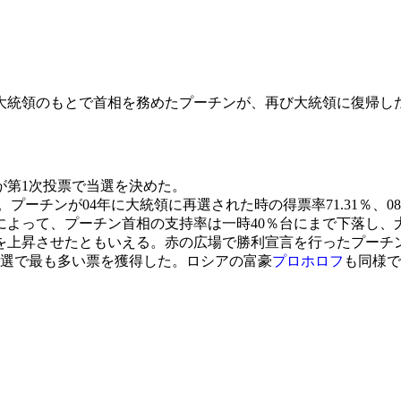
フ大統領のもとで首相を務めたプーチンが、再び大統領に復帰した
が第1次投票で当選を決めた。
プーチンが04年に大統領に再選された時の得票率71.31％、0
どによって、プーチン首相の支持率は一時40％台にまで下落し
率を上昇させたともいえる。赤の広場で勝利宣言を行ったプーチ
選で最も多い票を獲得した。ロシアの富豪
プロホロフ
も同様で