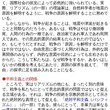
く、国際社会の状況によって必然的に強いられている。実
際、リアリズム（の一部）の理論家は、自然科学者が地震の
原因を解明するように、戦争の原因を解明することに努めて
いる。
しかしながら、戦争が起きることは、地震や津波が起きる
ことと同類なのだろうか。あるいは、戦争はやはり徹頭徹
尾、人間の行為の一種であり、政治家であれ軍人であれ民間
人であれ、その意志的選択の結果もたらされたのではない
か。もしそうだとすれば、戦争の「原因」を解明するだけで
は十分ではない。自由意思に基づく人間の行為は、外的な因
果関係のみならず、内的な意図や目的によっても左右される
からだ。こうして私たちは、なぜ戦争をするか、あるいはし
ないかの根拠を考えるにあたり、原因の探求を超えて、「理
由」の探求に足を踏み入れることになる。
◆平和主義との関係
ところで、実はリアリズムの他にも、まったく別の意味
で、戦争を私たちにとって意志的選択の問題ではないと捉え
る立場がある。それは、戦争の拒絶を宗教的啓示として示さ
れた絶対的な真理として捉える、「
絶対平和主義
（
パシフィ
ズム
）」（の一部）である。彼らにとって、非暴力は単なる
一選択肢ではなく、真理そのものである。戦争に正解は決し