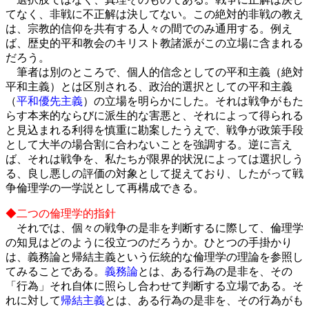
てなく、非戦に不正解は決してない。この絶対的非戦の教え
は、宗教的信仰を共有する人々の間でのみ通用する。例え
ば、歴史的平和教会のキリスト教諸派がこの立場に含まれる
だろう。
筆者は別のところで、個人的信念としての平和主義（絶対
平和主義）とは区別される、政治的選択としての平和主義
（
平和優先主義
）の立場を明らかにした。それは戦争がもた
らす本来的ならびに派生的な害悪と、それによって得られる
と見込まれる利得を慎重に勘案したうえで、戦争が政策手段
として大半の場合割に合わないことを強調する。逆に言え
ば、それは戦争を、私たちが限界的状況によっては選択しう
る、良し悪しの評価の対象として捉えており、したがって戦
争倫理学の一学説として再構成できる。
◆二つの倫理学的指針
それでは、個々の戦争の是非を判断するに際して、倫理学
の知見はどのように役立つのだろうか。ひとつの手掛かり
は、義務論と帰結主義という伝統的な倫理学の理論を参照し
てみることである。
義務論
とは、ある行為の是非を、その
「行為」それ自体に照らし合わせて判断する立場である。そ
れに対して
帰結主義
とは、ある行為の是非を、その行為がも