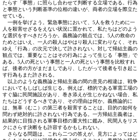
たらす「事態」に照らし合わせて判断する立場である。行為
と事態という判断基準の位相の違いが、両者の立場を際立た
せている。
一例を挙げよう。緊急事態において、5人を救うために一
人を殺害せざるをえない状況に置かれて、私たちはどのよう
な選択をすべきだろうか。義務論の観点では、5人の救命の
ためとはいえ、一人の殺人はやはり殺人に変わりなく、それ
ゆえ「行為」の次元で決して許されない。対して帰結主義の
観点では、重要なことはその行為によって生じる「事態」で
ある。5人の死という事態と一人の死という事態を比較すれ
ば、後者の方がまだましであり、したがって後者を引き起こ
す行為もまた許される。
以上のような義務論と帰結主義の間の意見の相違は、戦争
においてもしばしば生じる。例えば、標的である軍需工場の
すぐ脇に民間施設があり、巻き添えが生じかねない場合、私
たちはどうするべきであり、その理由は何か。義務論的に
は、無辜（むこ）の第三者を殺害することは、目的の如何を
問わず絶対的に許されない行為である。一方帰結主義者は、
結果的に目指される軍事目標の重大性に鑑み、民間人をリス
クにさらす決断をも許容するかもしれない。
さらなる問題は、これら二つの答えが、見方によってはど