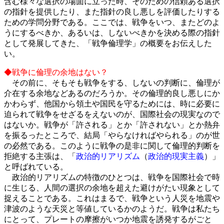
含む様々な選択の場面に立った時、そのための信頼ある選択
の指針を提供したり、また指針の良し悪しを評価したりする
ための学問分野である。ここでは、戦争をいつ、またどのよ
うにするべきか、あるいは、しないべきかを決める際の指針
として発展してきた、「戦争倫理学」の概要をお伝えした
い。
◆戦争に倫理の余地はない？
その前に、そもそも戦争をする、しないの判断に、倫理が
介在する余地などあるのだろうか。その倫理的良し悪しにか
かわらず、他国から領土や国民を守るためには、時に必要に
迫られて戦争をせざるをえないのが、国際社会の現実なので
はないか。戦争が「許される」とか「許されない」とか熱弁
を振るったところで、結局「やらなければやられる」のが世
の必然である。このように戦争の是非に関して倫理的判断を
拒絶する主張は、「
政治的リアリズム
（
政治的現実主義
）」
と呼ばれている。
政治的リアリズムの特徴のひとつは、戦争を国際社会で時
に生じる、人間の選択の余地を超えた避けがたい現象として
捉えることである。これはまるで、戦争という人災を地震や
津波のような天災と等値しているかのようだ。戦争は私たち
にとって、プレートの摩擦がいつか地震を誘発するがごと