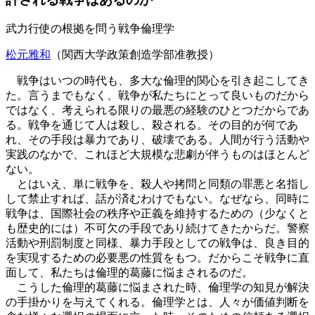
武力行使の根拠を問う戦争倫理学
松元雅和
（関西大学政策創造学部准教授）
戦争はいつの時代も、多大な倫理的関心を引き起こしてき
た。言うまでもなく、戦争が私たちにとって良いものだから
ではなく、考えられる限りの最悪の経験のひとつだからであ
る。戦争を通じて人は殺し、殺される。その目的が何であ
れ、その手段は暴力であり、破壊である。人間が行う活動や
実践のなかで、これほど大規模な悲劇が伴うものはほとんど
ない。
とはいえ、単に戦争を、殺人や拷問と同類の罪悪と名指し
して禁止すれば、話が済むわけでもない。なぜなら、同時に
戦争は、国際社会の秩序や正義を維持するための（少なくと
も歴史的には）不可欠の手段であり続けてきたからだ。警察
活動や刑罰制度と同様、暴力手段としての戦争は、良き目的
を実現するための必要悪の性質をもつ。だからこそ戦争に直
面して、私たちは倫理的葛藤に悩まされるのだ。
こうした倫理的葛藤に悩まされた時、倫理学の知見が解決
の手掛かりを与えてくれる。倫理学とは、人々が価値判断を