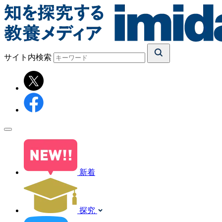
サイト内検索
新着
探究