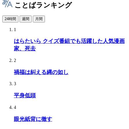
ことばランキング
24時間
週間
月間
1
はらたいら クイズ番組でも活躍した人気漫画
家、死去
2
禍福は糾える縄の如し
3
平身低頭
4
眼光紙背に徹す