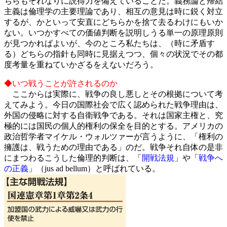
ちらもそれなりに説得力を備えていることだ。義務論と帰結
主義は倫理学の主要理論であり、相互の意見は時に鋭く対立
するが、かといって安直にどちらかを捨て去るわけにもいか
ない。いつかすべての価値判断を説明しうる単一の原理原則
が見つかればよいが、今のところ私たちは、（時に矛盾す
る）どちらの指針も同時に見据えつつ、個々の状況でその都
度考量を重ねていかざるをえないだろう。
◆いつ戦うことが許されるのか
ここからは実際に、戦争の良し悪しとその根拠について考
えてみよう。今日の国際社会で広く認められた戦争理由は、
外国の侵略に対する自衛戦争である。それは国家主権と、究
極的には国民の個人的権利の保全を目的とする。アメリカの
政治哲学者マイケル・ウォルツァーが言うように、「権利の
擁護は、戦うための理由である」のだ。戦争それ自体の是非
にまつわるこうした倫理的判断は、「
開戦法規
」や「
戦争へ
の正義
」（jus ad bellum）と呼ばれている。