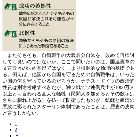
またそもそも、自衛戦争の大義名分自体を、改めて再検討
しても良いのではないか。ここで問いたいのは、国連憲章の
文言云々の法的基礎ではなく、より根源的な倫理的基礎であ
る。例えば、他国から自国を守るための自衛戦争は、いった
い国の何を守っているのだろうか。ナチス・ドイツの政治的
性質は別途考慮すべきだが、独ソ戦でソ連側兵士が1000万人
以上とも言われる甚大な犠牲（民間人を加えるとその数字は
さらに膨れ上がる）を払って防衛したものが、飢饉と粛清の
悪政に彩られたスターリン体制であったことは、歴史の皮肉
と言うしかない。
1
2