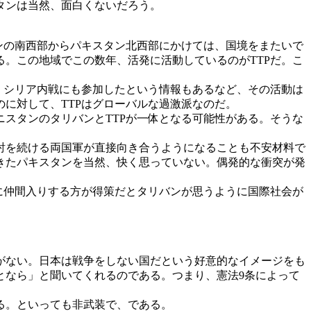
タンは当然、面白くないだろう。
ンの南西部からパキスタン北西部にかけては、国境をまたいで
。この地域でこの数年、活発に活動しているのがTTPだ。こ
、シリア内戦にも参加したという情報もあるなど、その活動は
に対して、TTPはグローバルな過激派なのだ。
スタンのタリバンとTTPが一体となる可能性がある。そうな
掃討を続ける両国軍が直接向き合うようになることも不安材料で
きたパキスタンを当然、快く思っていない。偶発的な衝突が発
に仲間入りする方が得策だとタリバンが思うように国際社会が
がない。日本は戦争をしない国だという好意的なイメージをも
となら」と聞いてくれるのである。つまり、憲法9条によって
る。といっても非武装で、である。