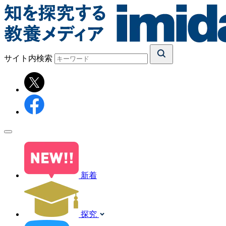
サイト内検索
新着
探究