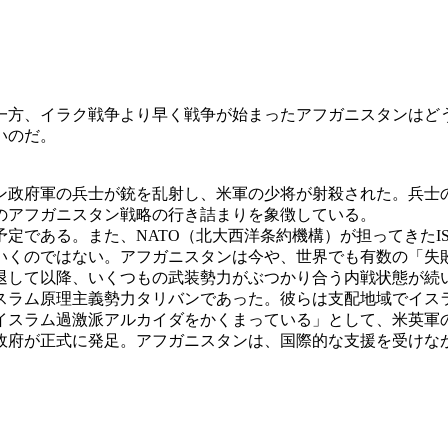
一方、イラク戦争より早く戦争が始まったアフガニスタンはど
いのだ。
タン政府軍の兵士が銃を乱射し、米軍の少将が射殺された。兵
のアフガニスタン戦略の行き詰まりを象徴している。
定である。また、NATO（北大西洋条約機構）が担ってきたI
いくのではない。アフガニスタンは今や、世界でも有数の「失
撤退して以降、いくつもの武装勢力がぶつかり合う内戦状態が続
スラム原理主義勢力タリバンであった。彼らは支配地域でイス
イスラム過激派アルカイダをかくまっている」として、米英軍
新政府が正式に発足。アフガニスタンは、国際的な支援を受けな