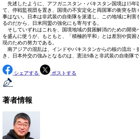
先述したように、アフガニスタン・パキスタン国境は15年
て、停戦監視団を置き、国境の不安定化と両国軍の衝突を防
事はない。日本は非武装の自衛隊を派遣し、この地域に利害
るのだから、日米同盟の強化にも寄与する。
そしていずれはこれを、国境地域の貧困解消のための開発へ
を盛んに使うが、もともと、「積極的平和」とは差別や貧困
現のための努力である。
南アジアの混乱は、インドやパキスタンからの核の流出・拡
き、日本外交の強みとなるのは、憲法9条と非武装の自衛隊
シェアする
ポストする
著者情報