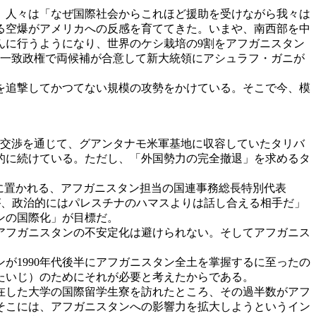
。人々は「なぜ国際社会からこれほど援助を受けながら我々は
る空爆がアメリカへの反感を育ててきた。いまや、南西部を中
んに行うようになり、世界のケシ栽培の9割をアフガニスタン
国一致政権で両候補が合意して新大統領にアシュラフ・ガニが
を追撃してかつてない規模の攻勢をかけている。そこで今、模
接交渉を通じて、グアンタナモ米軍基地に収容していたタリバ
的に続けている。ただし、「外国勢力の完全撤退」を求めるタ
に置かれる、アフガニスタン担当の国連事務総長特別代表
が、政治的にはパレスチナのハマスよりは話し合える相手だ」
ンの国際化」が目標だ。
アフガニスタンの不安定化は避けられない。そしてアフガニス
1990年代後半にアフガニスタン全土を掌握するに至ったの
たいじ）のためにそれが必要と考えたからである。
在した大学の国際留学生寮を訪れたところ、その過半数がアフ
そこには、アフガニスタンへの影響力を拡大しようというイン