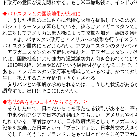
ド政府の意図が見え隠れする。もし米軍撤退後に、インドが
◆パキスタンとの国境地帯が火種に
こうした構図の上にさらに危険な火種を提供しているのが
パシュトゥーン人が暮らしている。彼らはアフガニスタンで
れに対してアメリカは無人機によって攻撃を加え、誤爆を繰
TTPは、パキスタン政府とアメリカへの攻撃を行うイスラ
パキスタン国内にとどまらない。アフガニスタンのタリバン
アフガニスタンの不安定化が進むと、アフガニスタン・パキ
れば、国際社会はより強力な過激派勢力と向き合わなくては
2015年以降、米軍やISAFという緩衝材がなくなること
ある。アフガニスタン政府軍を構成しているのは、かつてタ
生し、拡大することが危惧（きぐ）される。
タリバンとの和解が求められるのは、こうした状況があるか
誘導する。出口はそこにしかない。
◆憲法9条をもつ日本だからできること
そうした中で、日本だからこそ果たせる役割があると、筆
中東や南アジアで日本の評判はとてもよい。アメリカやイギ
たれている。筆者はかつて、日本政府代表としてアフガニス
戦争を放棄した日本という「ブランド」は、日本外交の大き
そして、そうしたブランド力をもつ日本だからこそアフガニ