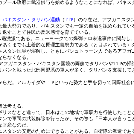
カブール政府に武器供与を始めるようなことになれば、パキス
、
パキスタン・タリバン運動
（
TTP
）の存在だ。アフガニスタ
は最大勢力であり、パキスタンでも一定の自治を認められている
り返すことで住民の反米感情を育てている。
ム過激派である。ニューヨークでの爆弾テロ未遂事件に関与し
があくまでも土着的な原理主義勢力である（と目されている）の
スタン国境が溶解し、ともにパシュトゥーン人であるアフガニ
ならなくなる。
で、アフガニスタン・パキスタン国境の両側でタリバンやTTPの
リバンと戦った北部同盟系の軍人が多く、タリバンを支援して
らだ。アルカイダやTTPといった勢力と手を切って国際社会
者は考える。
リスなどと違って、日本はこの地域で軍事力を行使したこと
タンで軍閥の武装解除を行ったが、その際も「日本人が言うこ
な財産なのだ。
スタンの安定のためにできることがある。自衛隊の派遣であ