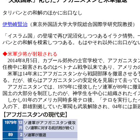
タリバンとの和解のほかに出口なし
伊勢崎賢治
（東京外国語大学大学院総合国際学研究院教授）
「イスラム国」の登場で再び泥沼化しつつあるイラク情勢。
バンとの和解を模索しつつある。もはやそれ以外に出口がな
◆米軍少将が射殺される
2014年8月5日、カブール郊外の士官学校で、アフガニス
任務中に殺害されるのはベトナム戦争以来であり、アメリカ
米軍は14年末にアフガニスタンから戦闘部隊を撤退させる予
る。だが、彼らはアフガニスタンの安定化を見届けて去って
アフガニスタンでは、1979年に侵攻したソ連軍が89年に
国土の大部分を制圧したのが、神学生を中心に組織されたイ
しかし01年のアメリカ同時多発テロ後、「テロを実行した
入の下、群雄割拠していた軍閥も武装解除され、04年には