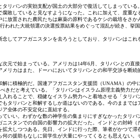
とタリバンの実効支配が国土の大部分で復活してしまっている
で腐敗していると見なすようになった。これに加えて、度重な
中に放置された農民たちは麻薬の原料であるケシの栽培をさか
月に行われた大統領選の決選投票結果をめぐって混乱が続き、挙
念してアフガニスタンを去ろうとしており、タリバンはこれ
次元で始まっている。アメリカは14年6月、タリバンとの直
アメリカはまた、ドーハにおいてタリバンとの和平交渉を断続
和解に積極的だ。国連アフガニスタン支援団（UNAMA）の中
にすべきだと考えている。「タリバンはイスラム原理主義勢力だ
え入れることで、穏健なイスラム勢力へと着地させる「タリバ
もタリバンと和解するしか道はないのである。今のままでは
ジア全体の不安定化に直結する。
ていい。わずかな数の神学生の集まりにすぎなかったタリバンが
ガニスタンでの自国の影響力の拡大だった。インドとの対峙（
拡大しつつある。先日、インドに行った際、筆者がかつて滞
ら何の援助もなしに留学生が大量にやってくるとも思えない。