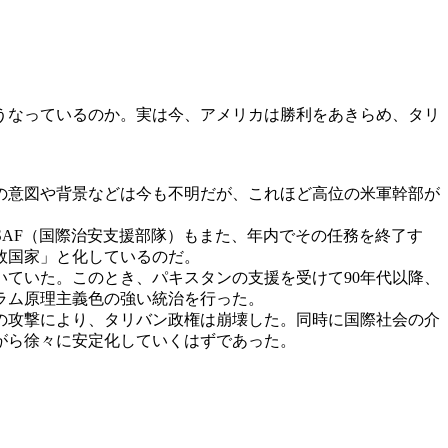
うなっているのか。実は今、アメリカは勝利をあきらめ、タリ
士の意図や背景などは今も不明だが、これほど高位の米軍幹部が
SAF（国際治安支援部隊）もまた、年内でその任務を終了す
敗国家」と化しているのだ。
いていた。このとき、パキスタンの支援を受けて90年代以降、
ラム原理主義色の強い統治を行った。
の攻撃により、タリバン政権は崩壊した。同時に国際社会の介
がら徐々に安定化していくはずであった。