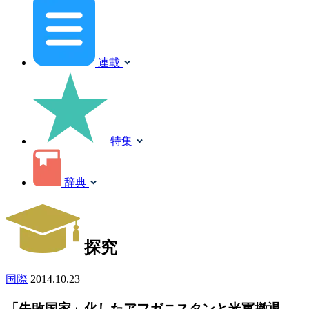
連載
特集
辞典
探究
国際
2014.10.23
「失敗国家」化したアフガニスタンと米軍撤退