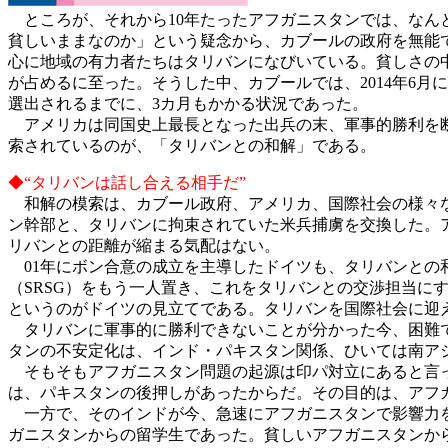
ところが、それから10年たったアフガニスタンでは、なん
貧しいままなのか」という疑念から、カブールの政府を無能
心に地域の有力者たちはタリバンになびいている。貧しさの
が占めるに至った。そうした中、カブールでは、2014年6
選出されるまでに、3カ月もかかる状況であった。
アメリカは同国史上最長となった出兵の末、軍事的勝利を断
索されているのが、「タリバンとの和解」である。
◆“タリバンは話し合える相手だ”
和解の模索は、カブール政府、アメリカ、国際社会の様々な
ン幹部と、タリバンに拘束されていた米兵捕虜を交換した。
リバンとの距離が縮まる気配はない。
01年にボン合意の成立を主導したドイツも、タリバンとの
（SRSG）をもう一人置き、これをタリバンとの交渉担当
というのがドイツの見立てである。タリバンを国際社会に迎
タリバンに軍事的に勝利できないことが分かった今、困難で
タンの不安定化は、インド・パキスタン関係、ひいては南ア
そもそもアフガニスタン問題の起源は印パ対立にあると言っ
は、パキスタンの後押しがあったからだ。その目的は、アフ
一方で、そのインドが今、急速にアフガニスタンで影響力を
ガニスタンからの留学生であった。貧しいアフガニスタンか