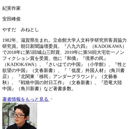
紀実作家
安田峰俊
やすだ みねとし
1982年、滋賀県生まれ。立命館大学人文科学研究所客員協力
研究員。朝日新聞論壇委員。『八九六四』（KADOKAWA）
で2018年に第5回城山三郎賞、2019年に第50回大宅壮一ノン
フィクション賞を受賞。他に『和僑』『境界の民』
（KADOKAWA）、『さいはての中国』（小学館）、『性と
欲望の中国』（文春新書）、『「低度」外国人材』 (角川書
店）、『北関東「移民」アンダーグラウンド』（文藝春
秋）、『戦狼中国の対日工作』（文春新書）、『恐竜大陸
中国』（角川新書）など著書多数。
著者情報をもっと見る