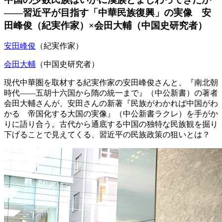
――習近平が目指す「中華民族復興」の実像 安
田峰俊（紀実作家）×会田大輔（中国史研究者）
安田峰俊
（紀実作家）
会田大輔
（中国史研究者）
現代中華圏を取材する紀実作家の安田峰俊さんと、『南北朝
時代――五胡十六国から隋の統一まで』（中公新書）の著者
会田大輔さんが、安田さんの新著『民族がわかれば中国がわ
かる 帝国化する大国の実像』（中公新書ラクレ）を手がか
りに語り合う。古代から通底する中国の独特な民族観を掘り
下げることで見えてくる、習近平の民族政策の狙いとは？