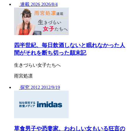
連載
2026
2026/
8/4
四半世紀、毎日飲酒しないと眠れなかった人
間がそれを断ち切った顛末記
生きづらい女子たちへ
雨宮処凛
探究
2012
2012/
9/19
草食男子や恐妻家、わわしい女もいる狂言の