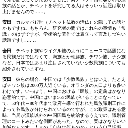
族の話とか、チベットを研究してる人はそういう話題は取り
上げませんので……。
安田
カルマパ17世（チベット仏教の活仏）の隠し子の話と
かもですね。もちろん、研究者の間ではこれらの事情も「常
識」のはずですが、学術的な著作では表立って言及しづらい
話題ですし……。
会田
チベット族やウイグル族のようにニュースで話題にな
る民族だけではなくて、満族とか朝鮮族、チワン族、ナシ族
など、日本ではあまり注目されていない少数民族についても
紹介されていますね。
安田
彼らの場合、中国では「少数民族」とはいえ、たとえ
ばチワン族は2000万人近くいる。オランダの人口よりも多い
わけです。いっぽう、中国における「民族」の定義はかなり
恣意的です。中国にはいま56の民族がいることになってい
て、50年代～80年代まで政府主導で行われた民族識別工作に
よって各民族が分けられているのですが、この政策はある意
味、当局が漢族以外の中国国民を統治するうえでの、識別管
理のコードみたいな側面があった。なので、実はかなりいい
加減なんです。人々の「自分は何ものか」という自己認識