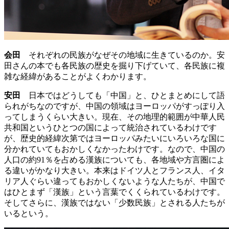
会田
それぞれの民族がなぜその地域に生きているのか。安
田さんの本でも各民族の歴史を掘り下げていて、各民族に複
雑な経緯があることがよくわかります。
安田
日本ではどうしても「中国」と、ひとまとめにして語
られがちなのですが、中国の領域はヨーロッパがすっぽり入
ってしまうくらい大きい。現在、その地理的範囲が中華人民
共和国というひとつの国によって統治されているわけです
が、歴史的経緯次第ではヨーロッパみたいにいろいろな国に
分かれていてもおかしくなかったわけです。なので、中国の
人口の約91％を占める漢族についても、各地域や方言圏によ
る違いがかなり大きい。本来はドイツ人とフランス人、イタ
リア人ぐらい違ってもおかしくないような人たちが、中国で
はひとまず「漢族」という言葉でくくられているわけです。
そしてさらに、漢族ではない「少数民族」とされる人たちが
いるという。