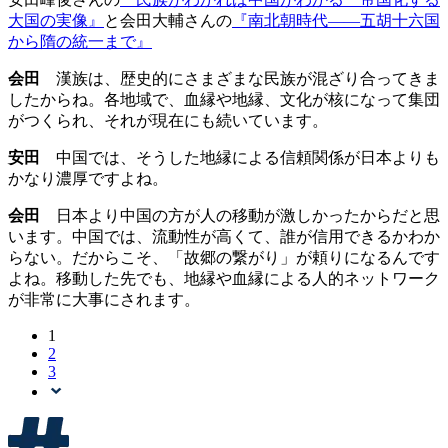
大国の実像』
と会田大輔さんの
『南北朝時代――五胡十六国
から隋の統一まで』
会田
漢族は、歴史的にさまざまな民族が混ざり合ってきま
したからね。各地域で、血縁や地縁、文化が核になって集団
がつくられ、それが現在にも続いています。
安田
中国では、そうした地縁による信頼関係が日本よりも
かなり濃厚ですよね。
会田
日本より中国の方が人の移動が激しかったからだと思
います。中国では、流動性が高くて、誰が信用できるかわか
らない。だからこそ、「故郷の繋がり」が頼りになるんです
よね。移動した先でも、地縁や血縁による人的ネットワーク
が非常に大事にされます。
1
2
3