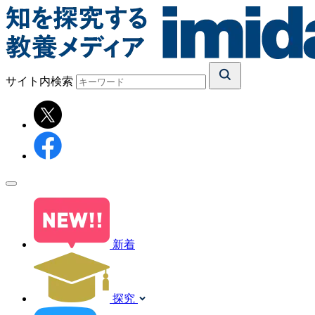
サイト内検索
新着
探究