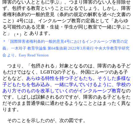
障害のない人とともに学ぶ」、つまり障害のない人を排除せ
ず、包摂する教育ということになるでしょう。しかし、障害
者権利条約の一般的意見（条約の規定の解釈を述べた文書の
こと）4号には、インクルーシブ教育の定義として「あらゆ
る可能性のある児童・生徒・学生が同じ教室で一緒に学ぶこ
と」
と あります。
（＊）
＊「国際障害者権利条約一般的意見4号におけるインクルーシブ教育の定
義」 一木玲子 教育学論集 第64集抜刷 2022年3月発行 中央大学教育学研究
会 より。Easy Read Version
つまり、「包摂される」対象となるのは、障害のある子ど
もだけではなく、LGBTQの子ども、外国にルーツのある子
どもなど、
あらゆる特性を持つ子どもたち。そうした多様な
子どもたちを包み込み、一緒に学んでいけるように、学校の
あり方そのものを改革していくのがインクルーシブ教育
なの
です。しばしば誤解されるのですが、障害のある子どもをた
だそのまま普通学級に通わせるようなこととはまったく異な
ります。
そのことを示したのが、次の図です。