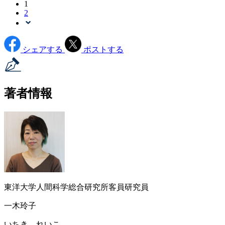
1
2
シェアする
ポストする
著者情報
東洋大学人間科学総合研究所客員研究員
一木玲子
いちき れいこ