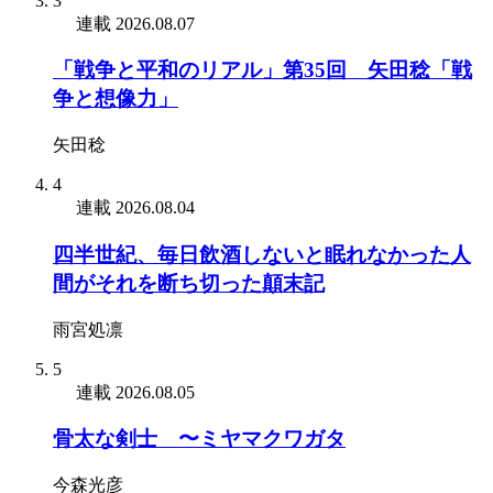
3
連載
2026.08.07
「戦争と平和のリアル」第35回 矢田稔「戦
争と想像力」
矢田稔
4
連載
2026.08.04
四半世紀、毎日飲酒しないと眠れなかった人
間がそれを断ち切った顛末記
雨宮処凛
5
連載
2026.08.05
骨太な剣士 〜ミヤマクワガタ
今森光彦