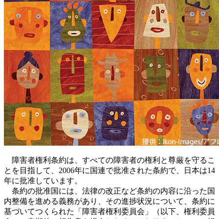
障害者権利条約は、すべての障害者の権利と尊厳を守るこ
とを目指して、2006年に国連で批准された条約で、日本は14
年に批准しています。
条約の批准国には、法律の改正など条約の内容に沿った国
内整備を進める義務があり、その進捗状況について、条約に
基づいてつくられた「障害者権利委員会」（以下、権利委員