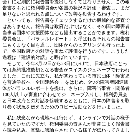
会）に定期的に報告書を提出しなくてはなりません。この報
告書をもとに権利委員会が各国の状況を評価・審査し、まだ
足りないと思われる点について改善を勧告するわけです。
といっても、報告書をチェックするだけの機械的な審査で
はありません。報告書は政府だけではなく、その国の障害者
当事者団体や支援団体なども提出することができます。権利
委員会は、「パラレルレポート」と呼ばれるそれらの報告書
にもくまなく目を通し、団体からのヒアリングも行った上
で、各国政府との対話を重ねて評価を行うのです。こうした
過程は「建設的対話」と呼ばれています。
そして、今年8月22日から23日にかけて、日本政府にとっ
ては条約批准後初となる審査がスイスのジュネーブで行われ
ました。これに先立ち、私が関わっている市民団体「障害児
を普通学校へ・全国連絡会 」をはじめ、9つの障害者関連団
体がパラレルレポートを提出。さらに、障害当事者・関係者
100人以上が審査に合わせてジュネーブ入りし、権利委員会
と日本政府との対話を傍聴するとともに、日本の障害者を取
り巻く状況を伝えるためのロビー活動などを行いました。
私は残念ながら現地へは行けず、オンラインで対話の様子
を見ていたのですが、権利委員の皆さんが非常によく報告書
を読み込み、真摯に議論をされている様子が伝わってきまし