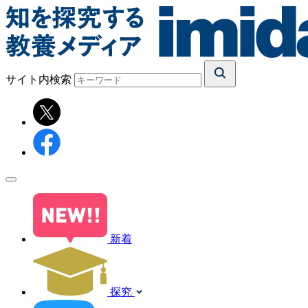
サイト内検索
新着
探究