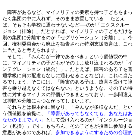
障害があるなど、マイノリティの要素を持つ子どもをまっ
たく集団の中に入れず、そのまま放置している──たとえ
ば、そもそも学校に通わせないなど──のが
「エクスクルー
ジョン（排除）」
だとすれば、マイノリティの子どもだけを
別の集団に分離するのが「セグリゲーション（分離）」。今
回、権利委員会から廃止を勧告された特別支援教育は、これ
に当たると考えられます。
そして、「みんなが一律であるべき」という価値観の中
に、マイノリティの子どもがそのまま放り込まれるのが「イ
ンテグレーション（統合）」。たとえば、障害のある子を普
通学級に何の配慮もなしに通わせることなどは、これに当た
るでしょう。そこには、「障害のある子は、療育を受けて障
害を乗り越えなくてはならない」というような、その子の特
性に対するマイナスの評価がつきまとっており、一歩間違え
ば排除や分離にもつながってしまいます。
それらとは根本的に異なり、「みんなが多様なんだ」とい
う価値観を前提に、
「障害があってもなくても、あなたはあ
なたのままでいい」
として受け入れるのが「インクルージョ
ン（包摂）」です。もちろん、その子どもが授業に参加する
意思があるのであれば、
参加できるようにするための合理的