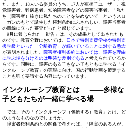
た。また、18人いる委員のうち、17人が車椅子ユーザー、視
覚障害者、難病患者、知的障害者などの障害当事者。「私た
ち（障害者）抜きに私たちのことを決めないで」というスロ
ーガンのもとで誕生した権利条約にふさわしい、障害当事者
の目線に立った審査だったと感じています。
9月に報じられた「勧告」は、その成果として出されたも
のです。教育分野においては、
日本で特別支援学校や特別支
援学級といった「分離教育」が続いていることに対する懸念
が表明されました。
障害者権利条約においては、障害を理由
に学ぶ場を分けるのは明確な差別である
と考えられているか
らです。同時に、障害のある子もない子もともに学べる「イ
ンクルーシブ教育」の実現に向け、国の行動計画を策定する
ことも強く要請する内容になっています。
インクルーシブ教育とは──――多様な
子どもたちが一緒に学べる場
では、その「インクルーシブ（包摂する）教育」とは、ど
のようなものなのでしょうか。
障害者権利条約との関係で考えれば、「障害のある人が、