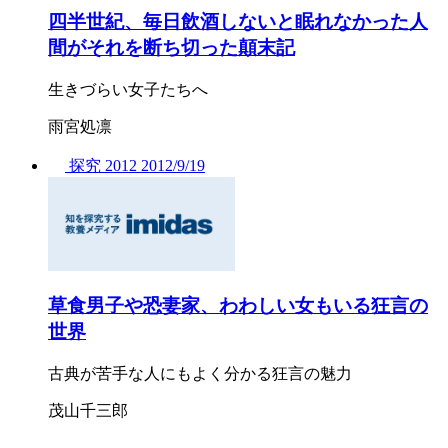
四半世紀、毎日飲酒しないと眠れなかった人
間がそれを断ち切った顛末記
生きづらい女子たちへ
雨宮処凛
探究
2012
2012/
9/19
草食男子や恐妻家、わわしい女もいる狂言の
世界
古典が苦手な人にもよく分かる狂言の魅力
茂山千三郎