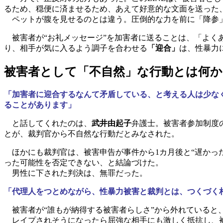
るため、穏便に済ませるため、あえて好意的な文面を送った
ペットが腹を見せるのとは違う。圧倒的な力を前に「降参
被害者が“お礼メッセージ”を加害者に送ることは、「よく
り、相手が気に入るよう調子を合わせる
「迎合」
は、性暴力
被害者として「不自然」な行動とは何か
「加害者に迎合するなんて矛盾している、と考える人は少な
ることがあります」
と話してくれたのは、
武井由起子
弁護士。被害者参加制度
とが、裁判官から不自然な行動だとみなされた。
ほかにも裁判官は、被害申告が事件から1カ月後と“遅かっ
った可能性を否定できない、と結論づけた。
男性に下された判決は、無罪だった。
「代理人をつとめながら、性暴力被害と裁判とは、つくづく
被害者が“誰もが納得する被害者らしさ”から外れていると、
レイプされそうになったら屈強な相手にも激しく抵抗し、被