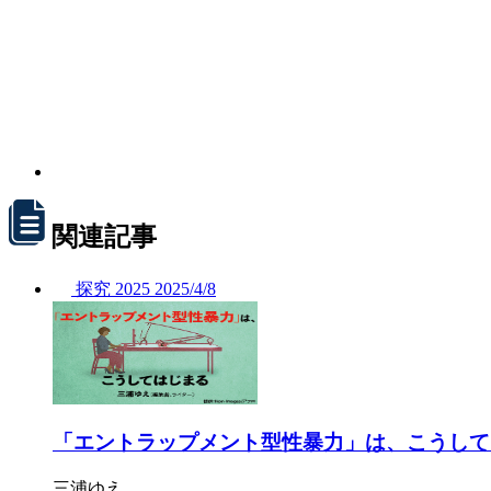
関連記事
探究
2025
2025/
4/8
「エントラップメント型性暴力」は、こうして
三浦ゆえ