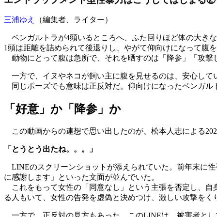
三浦ゆえ
（編集者、ライター）
ベンガルトラが4頭いるところへ、ふた回りほど体の大きな
1頭は距離を詰められて後退りし、やがて仰向けになって腹
動物にとって腹は急所で、それを晒すのは「降参」「攻撃し
一方で、イヌやネコが飼い主に腹を見せるのは、安心してい
同じポーズでも意味は正反対だ。仰向けになったベンガルト
「好意」か「降参」か
この動画からの連想で思い出したのが、松本人志による202
「とうとう出たね。。。」
LINEのスクリーンショットが添えられていた。前年末に
に感謝します」といった文面が並んでいた。
これをもって女性の「同意なし」という主張を否定し、自身
る人もいて、女性の告発を虚偽と決めつけ、激しい攻撃をく
一方で、正反対の見方もあった。このLINEは、被害者と