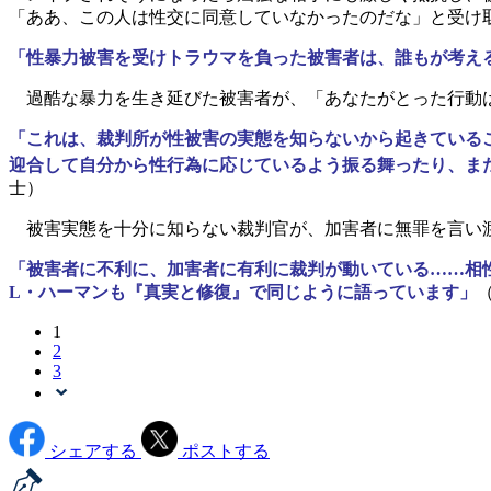
「ああ、この人は性交に同意していなかったのだな」と受け
「性暴力被害を受けトラウマを負った被害者は、誰もが考え
過酷な暴力を生き延びた被害者が、「あなたがとった行動は
「これは、裁判所が性被害の実態を知らないから起きている
迎合して自分から性行為に応じているよう振る舞ったり、ま
士）
被害実態を十分に知らない裁判官が、加害者に無罪を言い渡
「被害者に不利に、加害者に有利に裁判が動いている……相
L・ハーマンも『真実と修復』で同じように語っています」
1
2
3
シェアする
ポストする