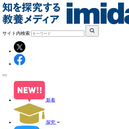
サイト内検索
新着
探究