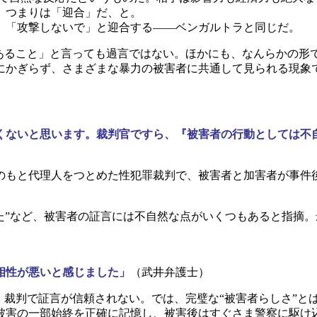
、つまりは「迎合」だ、と。
」「攻撃しないで」と迎合する――ベンガルトラと同じだ。
あること」と言っても過言ではない。ほかにも、なんらかの形
にかぎらず、さまざまな暴力の被害者に共通して見られる現象
くないと思います。裁判官ですら、『被害者の行動としては不
のもと代理人をつとめた性犯罪裁判で、被害者と加害者が事件後
た”など、被害者の証言には不自然な点がいくつもあると指摘
相性が悪いと感じました」
（武井弁護士）
裁判で証言が信頼されない。では、完璧な“被害者らしさ”と
害の一部始終を正確に記憶し、被害後はすぐさま警察に駆け