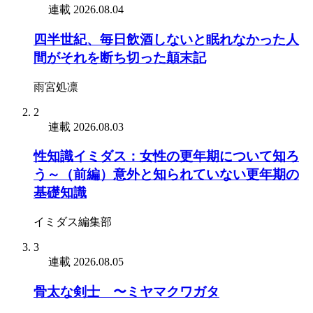
連載
2026.08.04
四半世紀、毎日飲酒しないと眠れなかった人
間がそれを断ち切った顛末記
雨宮処凛
2
連載
2026.08.03
性知識イミダス：女性の更年期について知ろ
う～（前編）意外と知られていない更年期の
基礎知識
イミダス編集部
3
連載
2026.08.05
骨太な剣士 〜ミヤマクワガタ