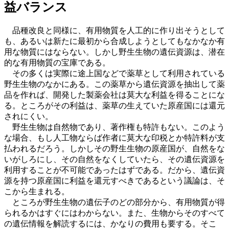
益バランス
品種改良と同様に、有用物質を人工的に作り出そうとして
も、あるいは新たに最初から合成しようとしてもなかなか有
用な物質にはならない。しかし野生生物の遺伝資源は、潜在
的な有用物質の宝庫である。
その多くは実際に途上国などで薬草として利用されている
野生生物のなかにある。この薬草から遺伝資源を抽出して薬
品を作れば、開発した製薬会社は莫大な利益を得ることにな
る。ところがその利益は、薬草の生えていた原産国には還元
されにくい。
野生生物は自然物であり、著作権も特許もない。このよう
な場合、もし人工物ならば作者に莫大な印税とか特許料が支
払われるだろう。しかしその野生生物の原産国が、自然をな
いがしろにし、その自然をなくしていたら、その遺伝資源を
利用することが不可能であったはずである。だから、遺伝資
源を持つ原産国に利益を還元すべきであるという議論は、そ
こから生まれる。
ところが野生生物の遺伝子のどの部分から、有用物質が得
られるかはすぐにはわからない。また、生物からそのすべて
の遺伝情報を解読するには、かなりの費用も要する。そこ