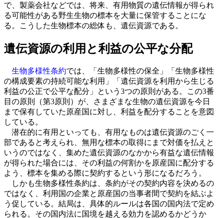
で、製薬会社などでは、将来、有用物質の遺伝情報が得られ
る可能性がある野生生物の標本を大量に保管することにな
る。こうした生物標本の総体も、遺伝資源である。
遺伝資源の利用と利益の公平な分配
生物多様性条約
では、「生物多様性の保全」「生物多様性
の構成要素の持続可能な利用」「遺伝資源を利用から生じる
利益の公正で公平な配分」という3つの原則がある。この3番
目の原則（第3原則）が、さまざまな生物の遺伝資源を今日
まで保有していた原産国に対し、利益を配分することを意図
している。
潜在的に有用といっても、有用なものは遺伝資源のごく一
部であると考えられ、無用な標本の取得にまで対価を払えと
いうのではなく、集めた遺伝資源のなかから有益な遺伝情報
が得られた場合には、その利益の何割かを原産国に配分する
よう、標本を集める際に契約するという形になるだろう。
しかも生物多様性条約は、条約がその契約内容を決めるの
ではなく、利用国の企業と原産国の当事者間で契約を結ぶよ
う促している。結局は、具体的ルールは各国の国内法で定め
られる。その国内法に国境を越える効力を認めるかどうか