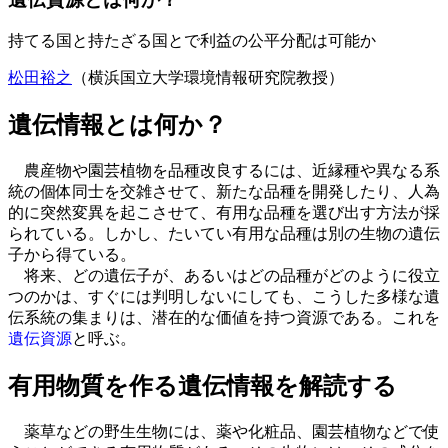
持てる国と持たざる国とで利益の公平分配は可能か
松田裕之
（横浜国立大学環境情報研究院教授）
遺伝情報とは何か？
農産物や園芸植物を品種改良するには、近縁種や異なる系
統の個体同士を交雑させて、新たな品種を開発したり、人為
的に突然変異を起こさせて、有用な品種を選び出す方法が採
られている。しかし、たいてい有用な品種は別の生物の遺伝
子から得ている。
将来、どの遺伝子が、あるいはどの品種がどのように役立
つのかは、すぐには判明しないにしても、こうした多様な遺
伝系統の集まりは、潜在的な価値を持つ資源である。これを
遺伝資源
と呼ぶ。
有用物質を作る遺伝情報を解読する
薬草などの野生生物には、薬や化粧品、園芸植物などで使