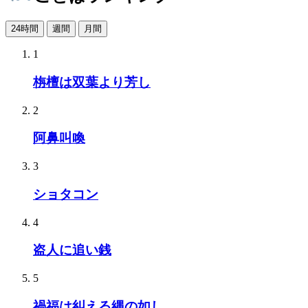
24時間
週間
月間
1
栴檀は双葉より芳し
2
阿鼻叫喚
3
ショタコン
4
盗人に追い銭
5
禍福は糾える縄の如し