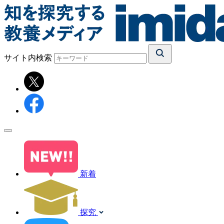
サイト内検索
新着
探究