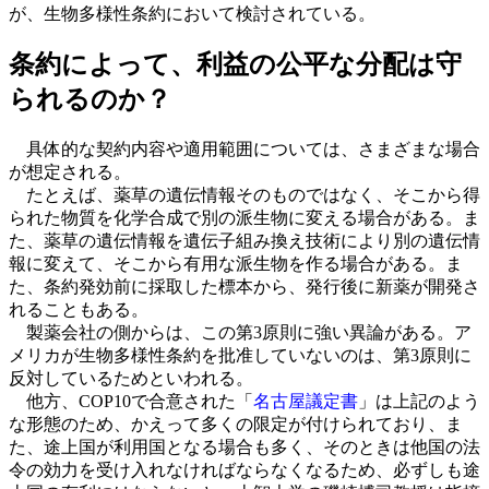
が、生物多様性条約において検討されている。
条約によって、利益の公平な分配は守
られるのか？
具体的な契約内容や適用範囲については、さまざまな場合
が想定される。
たとえば、薬草の遺伝情報そのものではなく、そこから得
られた物質を化学合成で別の派生物に変える場合がある。ま
た、薬草の遺伝情報を遺伝子組み換え技術により別の遺伝情
報に変えて、そこから有用な派生物を作る場合がある。ま
た、条約発効前に採取した標本から、発行後に新薬が開発さ
れることもある。
製薬会社の側からは、この第3原則に強い異論がある。ア
メリカが生物多様性条約を批准していないのは、第3原則に
反対しているためといわれる。
他方、COP10で合意された「
名古屋議定書
」は上記のよう
な形態のため、かえって多くの限定が付けられており、ま
た、途上国が利用国となる場合も多く、そのときは他国の法
令の効力を受け入れなければならなくなるため、必ずしも途