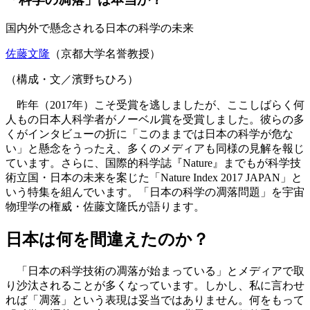
国内外で懸念される日本の科学の未来
佐藤文隆
（京都大学名誉教授）
（構成・文／濱野ちひろ）
昨年（2017年）こそ受賞を逃しましたが、ここしばらく何
人もの日本人科学者がノーベル賞を受賞しました。彼らの多
くがインタビューの折に「このままでは日本の科学が危な
い」と懸念をうったえ、多くのメディアも同様の見解を報じ
ています。さらに、国際的科学誌『Nature』までもが科学技
術立国・日本の未来を案じた「Nature Index 2017 JAPAN」と
いう特集を組んでいます。「日本の科学の凋落問題」を宇宙
物理学の権威・佐藤文隆氏が語ります。
日本は何を間違えたのか？
「日本の科学技術の凋落が始まっている」とメディアで取
り沙汰されることが多くなっています。しかし、私に言わせ
れば「凋落」という表現は妥当ではありません。何をもって