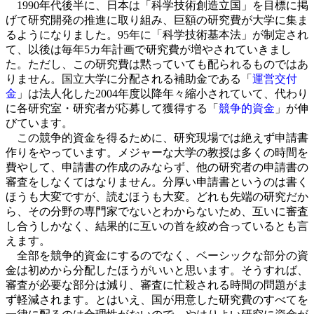
1990年代後半に、日本は「科学技術創造立国」を目標に掲
げて研究開発の推進に取り組み、巨額の研究費が大学に集ま
るようになりました。95年に「科学技術基本法」が制定され
て、以後は毎年5カ年計画で研究費が増やされていきまし
た。ただし、この研究費は黙っていても配られるものではあ
りません。国立大学に分配される補助金である「
運営交付
金
」は法人化した2004年度以降年々縮小されていて、代わり
に各研究室・研究者が応募して獲得する「
競争的資金
」が伸
びています。
この競争的資金を得るために、研究現場では絶えず申請書
作りをやっています。メジャーな大学の教授は多くの時間を
費やして、申請書の作成のみならず、他の研究者の申請書の
審査をしなくてはなりません。分厚い申請書というのは書く
ほうも大変ですが、読むほうも大変。どれも先端の研究だか
ら、その分野の専門家でないとわからないため、互いに審査
し合うしかなく、結果的に互いの首を絞め合っているとも言
えます。
全部を競争的資金にするのでなく、ベーシックな部分の資
金は初めから分配したほうがいいと思います。そうすれば、
審査が必要な部分は減り、審査に忙殺される時間の問題がま
ず軽減されます。とはいえ、国が用意した研究費のすべてを