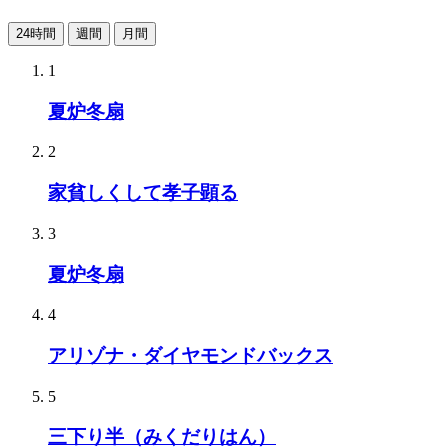
24時間
週間
月間
1
夏炉冬扇
2
家貧しくして孝子顕る
3
夏炉冬扇
4
アリゾナ・ダイヤモンドバックス
5
三下り半（みくだりはん）