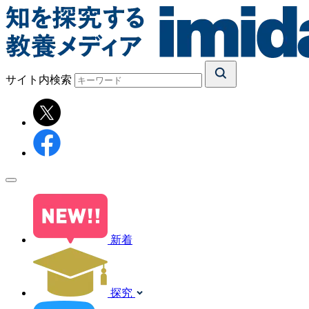
サイト内検索
新着
探究