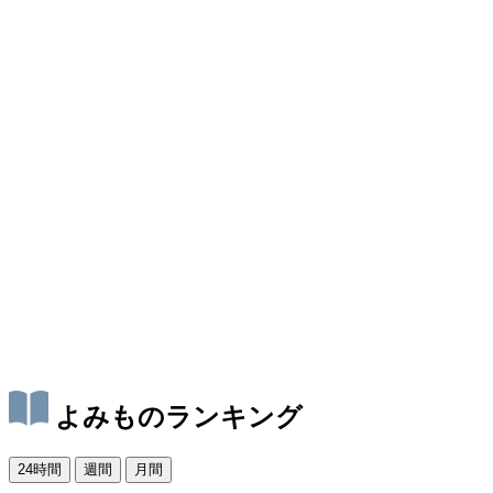
よみものランキング
24時間
週間
月間