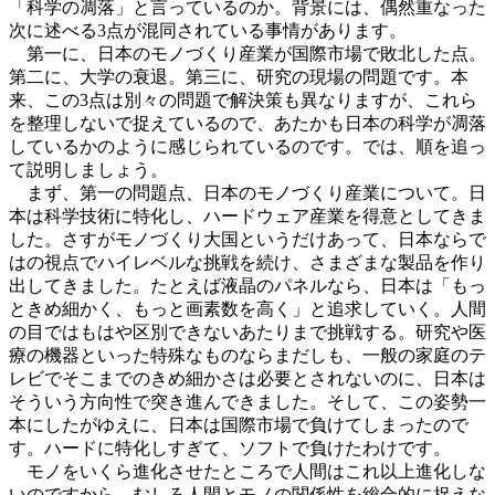
「科学の凋落」と言っているのか。背景には、偶然重なった
次に述べる3点が混同されている事情があります。
第一に、日本のモノづくり産業が国際市場で敗北した点。
第二に、大学の衰退。第三に、研究の現場の問題です。本
来、この3点は別々の問題で解決策も異なりますが、これら
を整理しないで捉えているので、あたかも日本の科学が凋落
しているかのように感じられているのです。では、順を追っ
て説明しましょう。
まず、第一の問題点、日本のモノづくり産業について。日
本は科学技術に特化し、ハードウェア産業を得意としてきま
した。さすがモノづくり大国というだけあって、日本ならで
はの視点でハイレベルな挑戦を続け、さまざまな製品を作り
出してきました。たとえば液晶のパネルなら、日本は「もっ
ときめ細かく、もっと画素数を高く」と追求していく。人間
の目ではもはや区別できないあたりまで挑戦する。研究や医
療の機器といった特殊なものならまだしも、一般の家庭のテ
レビでそこまでのきめ細かさは必要とされないのに、日本は
そういう方向性で突き進んできました。そして、この姿勢一
本にしたがゆえに、日本は国際市場で負けてしまったので
す。ハードに特化しすぎて、ソフトで負けたわけです。
モノをいくら進化させたところで人間はこれ以上進化しな
いのですから、むしろ人間とモノの関係性を総合的に捉えな