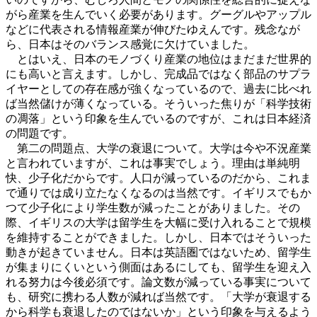
がら産業を生んでいく必要があります。グーグルやアップル
などに代表される情報産業が伸びたゆえんです。残念なが
ら、日本はそのバランス感覚に欠けていました。
とはいえ、日本のモノづくり産業の地位はまだまだ世界的
にも高いと言えます。しかし、完成品ではなく部品のサプラ
イヤーとしての存在感が強くなっているので、過去に比べれ
ば当然儲けが薄くなっている。そういった焦りが「科学技術
の凋落」という印象を生んでいるのですが、これは日本経済
の問題です。
第二の問題点、大学の衰退について。大学は今や不況産業
と言われていますが、これは事実でしょう。理由は単純明
快、少子化だからです。人口が減っているのだから、これま
で通りでは成り立たなくなるのは当然です。イギリスでもか
つて少子化により学生数が減ったことがありました。その
際、イギリスの大学は留学生を大幅に受け入れることで規模
を維持することができました。しかし、日本ではそういった
動きが起きていません。日本は英語圏ではないため、留学生
が集まりにくいという側面はあるにしても、留学生を迎え入
れる努力は今後必須です。論文数が減っている事実について
も、研究に携わる人数が減れば当然です。「大学が衰退する
から科学も衰退したのではないか」という印象を与えるよう