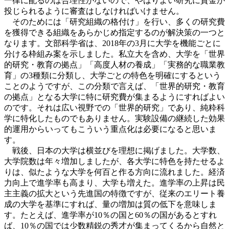
一律に配るのは合理性がないので、やはりよい研究に資金が
投じられるように審査はしなければいけません。
そのためには「研究組織の格付け」を行い、多くの研究費
を獲得できる組織をあらかじめ指定するのが解決策の一つと
なります。文部科学省は、2018年の3月に大学を機能ごとに
分ける枠組み案を示しました。私立大を含め、大学を「世界
的研究・教育の拠点」「高度人材の養成」「実務的な職業教
育」の3種類に分類し、大学ごとの特色を明確にするという
ことのようですが、この分類で言えば、「世界的研究・教育
の拠点」となる大学に特に研究費が集まるようにすればよい
のです。それは広い視野での「世界的研究」であり、純粋科
学に特化したものでもありません。実験設備の継続した効果
的運用からいってもこういう重点化は必要になると思いま
す。
戦後、日本の大学は横並びを理想に掲げました。大学数、
大学院数は年々増加しましたが、各大学に特色を持たせるよ
りは、似たような大学を何百と作る方向に流れました。経済
力向上で進学率も高まり、大学も増えた。進学率の上昇は民
主主義の拡大という先進国の特徴ですが、従来のエリート養
成の大学を基準にすれば、量の増加は質の低下を意味しま
す。たとえば、進学率が10％の国と60％の国があるとすれ
ば、10％の国では少数精鋭の秀才が集まってくるから自然と