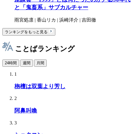
と「鬼畜系」サブカルチャー
雨宮処凛 | 香山リカ | 浜崎洋介 | 吉田徹
ランキングをもっと見る
ことばランキング
24時間
週間
月間
1
栴檀は双葉より芳し
2
阿鼻叫喚
3