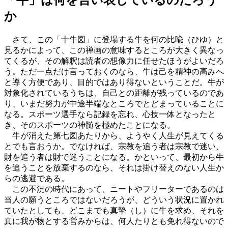
か
さて、この「十牛図」に登場する牛を何の比喩（ひゆ）と
見るかによって、この禅画の意味するところが大きく異なっ
てくるが、その解釈は読者の想像力に任せたほうがよいだろ
う。ただ一点だけ言っておくのなら、牛は己を精神の高みへ
と導く方便であり、目的ではあり得ないということだ。牛が
対象化されているうちは、自己との距離が残っているのであ
り、いまだ努力が中途半端なところでとどまっていることに
なる。スポーツ選手なら記録を忘れ、心技一体となったと
き、そのスポーツの神髄を極めたことになる。
牛が消えた第七図あたりから、ようやく人生が見えてくる
とでも言おうか。でなければ、宗教を追う者は宗教で迷い、
財を追う者は財で迷うことになる。かといって、最初から牛
を追うことを放棄するのなら、それは掛け替えのない人生か
らの逃避である。
この不況の時代にあって、ニートやフリーターであるのは
当人の願うところではないだろうが、どういう状況に置かれ
ていたとしても、どこまでも真摯（し）に牛を求め、それを
真に我が物とする営みからは、何人たりとも免れ得ないので