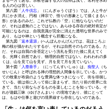
まる一方である。宗教を論ずる人の信仰は浅く、名利を求め
る人の心は苦しい。
第八図「
人牛倶忘
」（にんぎゅうぐぼう）では、人と牛が
共にかき消え、円相（禅宗で、悟りの形象として描くまるい
形）があるのみだ。これぞ仏教の「空」に他ならないのだ
が、それは虚無のことではない。あらゆる存在の絶対肯定が
可能になるのは、自我意識が完全に消えた透明な世界のみで
あり、もはや神という概念すら邪魔になる。
第九図「
返本還源
」(へんぽんかんげん)では、花ほころぶ
梅の枝が描かれたりするが、それは自然そのものである。た
だ、それは自我の全否定という洗礼を受けた後に見えてく
る、光輝く自然であり、物理的自然ではない。われわれの多
くは、山を見て山を見ず、月を見て月を見ていない。
第十図「
入塵垂手
」（にってんすいしゅ）は、
痴聖人
（ち
せいじん）と呼ばれる禅の理想的人間像を示している。かつ
ての牧童が布袋のような豊満な体つきになって、街を徘徊し
ている。彼は俗に入って俗に染まらず、当たり前の世界に生
きて、当たり前ならざるものを楽しむことを知っている。そ
れが遊戯三昧（ゆげさんまい）の境地であり、彼にとって
は、もはや仕事と遊びの境界線すら存在しないのである。
「牛」は何を言い表しているのだろう