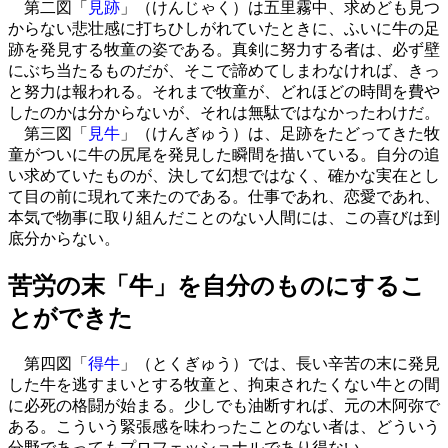
第二図「
見跡
」（けんじゃく）は五里霧中、求めども見つ
からない悲壮感に打ちひしがれていたときに、ふいに牛の足
跡を発見する牧童の姿である。真剣に努力する者は、必ず壁
にぶち当たるものだが、そこで諦めてしまわなければ、きっ
と努力は報われる。それまで牧童が、どれほどの時間を費や
したのかは分からないが、それは無駄ではなかったわけだ。
第三図「
見牛
」（けんぎゅう）は、足跡をたどってきた牧
童がついに牛の尻尾を発見した瞬間を描いている。自分の追
い求めていたものが、決して幻想ではなく、確かな実在とし
て目の前に現れて来たのである。仕事であれ、恋愛であれ、
本気で物事に取り組んだことのない人間には、この喜びは到
底分からない。
苦労の末「牛」を自分のものにするこ
とができた
第四図「
得牛
」（とくぎゅう）では、長い辛苦の末に発見
した牛を逃すまいとする牧童と、拘束されたくない牛との間
に必死の格闘が始まる。少しでも油断すれば、元の木阿弥で
ある。こういう緊張感を味わったことのない者は、どういう
分野であってもプロフェッショナルであり得ない。