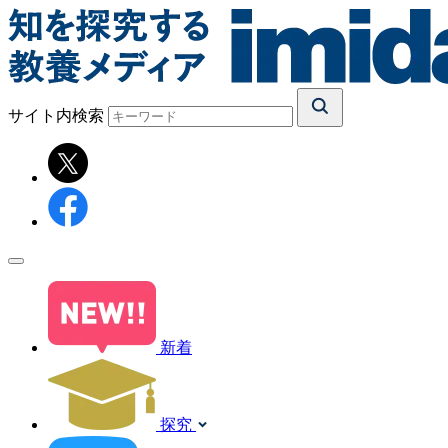
サイト内検索
新着
探究