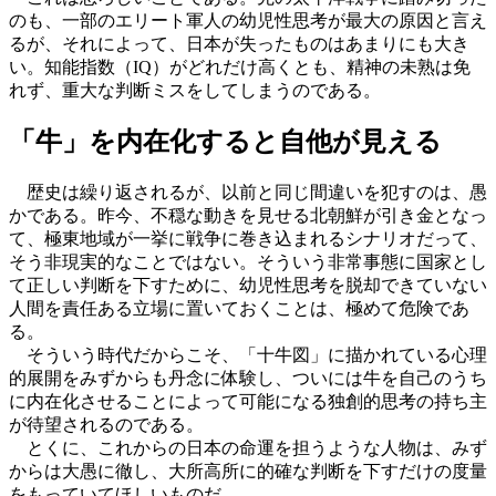
のも、一部のエリート軍人の幼児性思考が最大の原因と言え
るが、それによって、日本が失ったものはあまりにも大き
い。知能指数（IQ）がどれだけ高くとも、精神の未熟は免
れず、重大な判断ミスをしてしまうのである。
「牛」を内在化すると自他が見える
歴史は繰り返されるが、以前と同じ間違いを犯すのは、愚
かである。昨今、不穏な動きを見せる北朝鮮が引き金となっ
て、極東地域が一挙に戦争に巻き込まれるシナリオだって、
そう非現実的なことではない。そういう非常事態に国家とし
て正しい判断を下すために、幼児性思考を脱却できていない
人間を責任ある立場に置いておくことは、極めて危険であ
る。
そういう時代だからこそ、「十牛図」に描かれている心理
的展開をみずからも丹念に体験し、ついには牛を自己のうち
に内在化させることによって可能になる独創的思考の持ち主
が待望されるのである。
とくに、これからの日本の命運を担うような人物は、みず
からは大愚に徹し、大所高所に的確な判断を下すだけの度量
をもっていてほしいものだ。