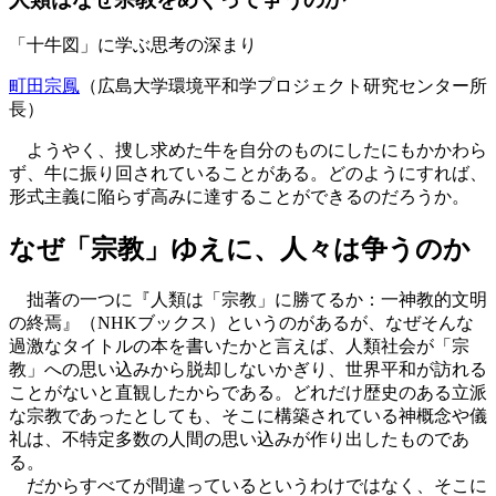
「十牛図」に学ぶ思考の深まり
町田宗鳳
（広島大学環境平和学プロジェクト研究センター所
長）
ようやく、捜し求めた牛を自分のものにしたにもかかわら
ず、牛に振り回されていることがある。どのようにすれば、
形式主義に陥らず高みに達することができるのだろうか。
なぜ「宗教」ゆえに、人々は争うのか
拙著の一つに『人類は「宗教」に勝てるか：一神教的文明
の終焉』（NHKブックス）というのがあるが、なぜそんな
過激なタイトルの本を書いたかと言えば、人類社会が「宗
教」への思い込みから脱却しないかぎり、世界平和が訪れる
ことがないと直観したからである。どれだけ歴史のある立派
な宗教であったとしても、そこに構築されている神概念や儀
礼は、不特定多数の人間の思い込みが作り出したものであ
る。
だからすべてが間違っているというわけではなく、そこに