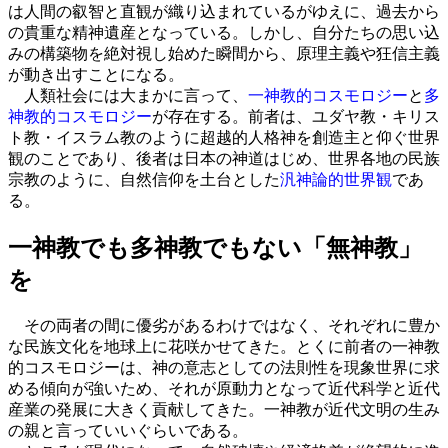
は人間の叡智と直観が織り込まれているがゆえに、過去から
の貴重な精神遺産となっている。しかし、自分たちの思い込
みの構築物を絶対視し始めた瞬間から、原理主義や狂信主義
が動き出すことになる。
人類社会には大まかに言って、
一神教的コスモロジー
と
多
神教的コスモロジー
が存在する。前者は、ユダヤ教・キリス
ト教・イスラム教のように超越的人格神を創造主と仰ぐ世界
観のことであり、後者は日本の神道はじめ、世界各地の民族
宗教のように、自然信仰を土台とした
汎神論的世界観
であ
る。
一神教でも多神教でもない「無神教」
を
その両者の間に優劣があるわけではなく、それぞれに豊か
な民族文化を地球上に花咲かせてきた。とくに前者の一神教
的コスモロジーは、神の意志としての法則性を現象世界に求
める傾向が強いため、それが原動力となって近代科学と近代
産業の発展に大きく貢献してきた。一神教が近代文明の生み
の親と言っていいぐらいである。