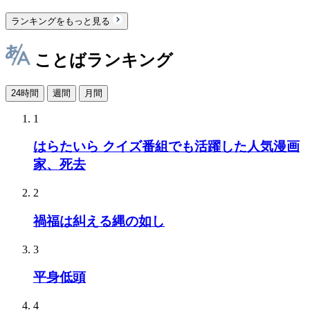
ランキングをもっと見る
ことばランキング
24時間
週間
月間
1
はらたいら クイズ番組でも活躍した人気漫画
家、死去
2
禍福は糾える縄の如し
3
平身低頭
4