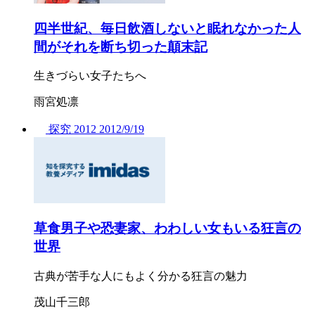
四半世紀、毎日飲酒しないと眠れなかった人
間がそれを断ち切った顛末記
生きづらい女子たちへ
雨宮処凛
探究
2012
2012/
9/19
草食男子や恐妻家、わわしい女もいる狂言の
世界
古典が苦手な人にもよく分かる狂言の魅力
茂山千三郎