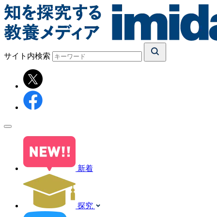
サイト内検索
新着
探究