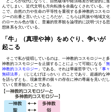
ところが現代になって、自然破壊や経済格差が絶望的に進
んでしまい、近代文明も方向転換を余義なくされている。そ
こで、自然の力や生命の平等性を重視する多神教的コスモロ
ジーの出番と言いたいところだが、こちらは民族や地域文化
のローカル色が強く、普遍的世界観を論理的に説明づける思
想体系を欠いている。
「牛」（真理や神）をめぐり、争いが
起こる
そこで私が提唱しているのは、一神教的コスモロジーと多
神教的コスモロジーを止揚することによって可能になる「
無
神教的コスモロジー
」である。それは華厳哲学でいう「
事々
無碍法界
」（じじむげほっかい）のことであり、超越的な神
を語らずとも、現象世界の個々の存在に神の尊厳を見いだし
ていく世界観のことである。