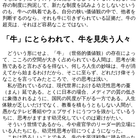
存の制度に拘泥して、新たな制度を試みようとしないという
のも、牛への執着である。自分の狭い価値観の中で、他者を
判断するのなら、それも牛に引きずられている証拠だ。牛の
超克は、それほど容易なことではない。
「牛」にとらわれて、牛を見失う人々
どういう形にせよ、「牛」（世俗的価値観）の存在によっ
て、こころの空間が大きく占められている人間は、思考が未
熟であると言わざるを得ない。何しろ人生の妙味は、牛が消
えてから始まるわけだから、そこに至らず、どれだけ偉そう
なことを言ってみたところで、その思考は浅い。
私が恐れているのは、現代世界における幼児性思考の蔓
（まん）延である。とくに日本の場合、メディアの質の低さ
に象徴されるように、国民の民度が下がる一方である。人生
体験が乏しいだけでなく、教養を積もうともしない人間が、
愚かなテレビ番組やウェブサイトにうつつを抜かしているう
ちに、思考がますます幼児化していくのは避けがたい。
そういう世情であるから、今や産官学のリーダー的立場に
いる人たちにも、幼児性思考が目につくようになった。
これは恐ろしいことである。先の太平洋戦争に踏み切った